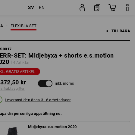
SV
EN
ifter
Set
EA
FLEXIBLA SET
<   
TILLBAKA
FS0017
ERR-SET: Midjebyxa + shorts e.s.motion
020
4 Artiklar
KL. GRATISARTIKEL
 372,50 kr
inkl. moms
us fraktavgifter
Leveranstiden är ca 3–6 arbetsdagar
apa din personliga uppsättning nu:
Midjebyxa e.s.motion 2020