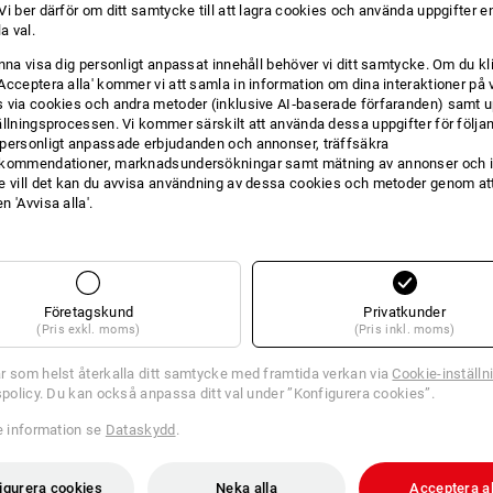
i ber därför om ditt samtycke till att lagra cookies och använda uppgifter en
la val.
unna visa dig personligt anpassat innehåll behöver vi ditt samtycke. Om du kl
Acceptera alla' kommer vi att samla in information om dina interaktioner på 
 via cookies och andra metoder (inklusive AI‑baserade förfaranden) samt u
ällningsprocessen. Vi kommer särskilt att använda dessa uppgifter för följa
personligt anpassade erbjudanden och annonser, träffsäkra
kommendationer, marknadsundersökningar samt mätning av annonser och i
e vill det kan du avvisa användning av dessa cookies och metoder genom att
 'Avvisa alla'.
DUKTINFORMATIO
Företagskund
Privatkunder
BESKRIVNING
(Pris exkl. moms)
(Pris inkl. moms)
r som helst återkalla ditt samtycke med framtida verkan via
Cookie-inställn
V:
tspolicy. Du kan också anpassa ditt val under ”Konfigurera cookies”.
re information se
Dataskydd
.
otion 2020
l/varselorange, Storlek: C38
igurera cookies
Neka alla
Acceptera al