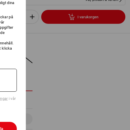
ligt dina
ickar på
I varukorgen
Set
vår
ppgifter
nde
nnehåll.
 klicka
N
ingar
i vår
Detaljer
la