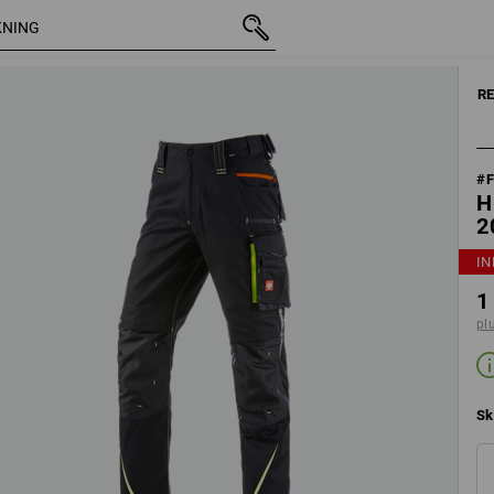
inkl. moms
1 372,50 kr
Ändra setkomponenter
plus fraktavg
R
#
H
2
IN
1
pl
Sk