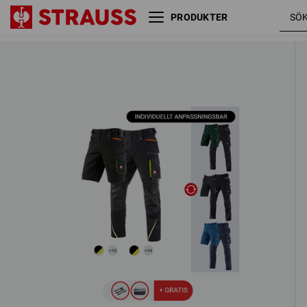
PRODUKTER
HERR-SET: Midjebyxa + shorts
e.s.motion 2020
4 Artiklar