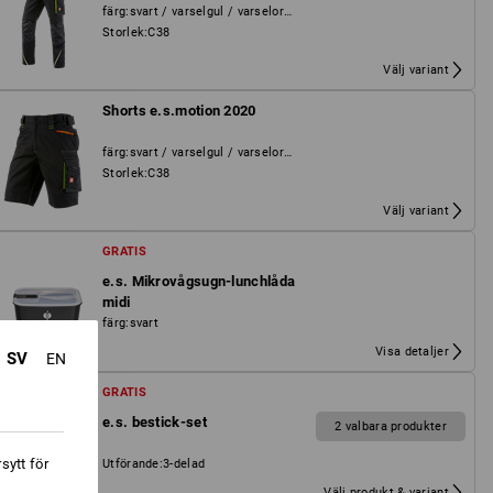
färg
:
svart / varselgul / varselorange
Storlek
:
C38
Välj variant
Shorts e.s.motion 2020
färg
:
svart / varselgul / varselorange
Storlek
:
C38
Välj variant
GRATIS
e.s. Mikrovågsugn-lunchlåda
midi
färg
:
svart
Visa detaljer
SV
EN
GRATIS
e.s. bestick-set
2 valbara produkter
sytt för
Utförande
:
3-delad
Välj produkt & variant