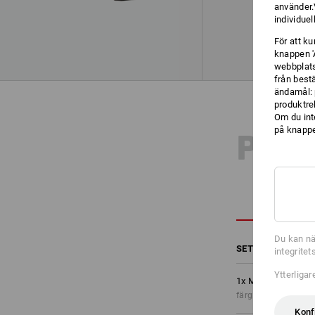
använder.V
individuel
För att k
knappen '
webbplats
från best
ändamål: 
produktre
Om du int
på knappen
PRO
Du kan nä
SET BESTÅENDE A
integrite
Ytterliga
1
x
Midjebyxa e.s.m
färg: svart/varselgu
Konf