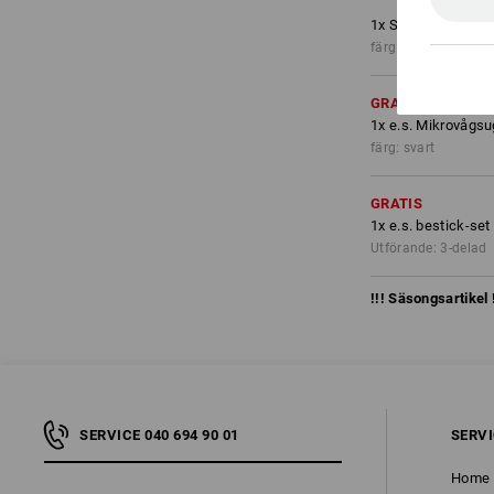
1
x
Shorts e.s.moti
färg: svart/varselgu
GRATIS
1
x
e.s. Mikrovågsu
färg: svart
GRATIS
1
x
e.s. bestick-set
Utförande: 3-delad
!!! Säsongsartikel 
SERVICE 040 694 90 01
SERV
Home