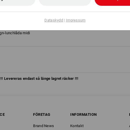
on 2020
l/varselorange, Storlek: C38
Dataskydd
|
Impressum
gn-lunchlåda midi
!!! Levereras endast så länge lagret räcker !!!
ICE
FÖRETAG
INFORMATION
Brand News
Kontakt