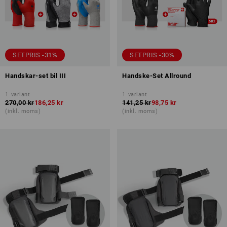
SETPRIS -31%
SETPRIS -30%
Handskar-set bil III
Handske-Set Allround
1
variant
1
variant
270,00 kr
186,25 kr
141,25 kr
98,75 kr
(inkl. moms)
(inkl. moms)