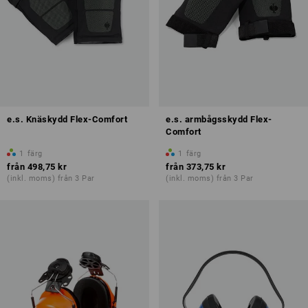
e.s. Knäskydd Flex-Comfort
e.s. armbågsskydd Flex-
Comfort
1
färg
1
färg
från
498,75 kr
från
373,75 kr
(inkl. moms) från 3 Par
(inkl. moms) från 3 Par