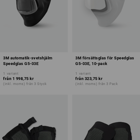
3M automatik-svetshjälm
3M försättsglas för Speedglas
Speedglas G5-03E
G5-03E, 10-pack
1
variant
1
variant
från
1 998,75 kr
från
323,75 kr
(inkl. moms) från 3 Styck
(inkl. moms) från 3 Pack