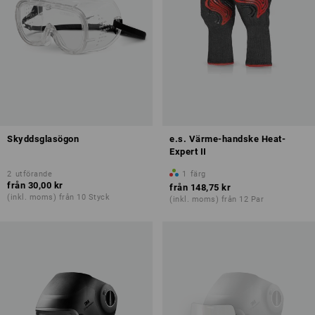
Skyddsglasögon
e.s. Värme-handske Heat-
Expert II
2
utförande
1
färg
från
30,00 kr
från
148,75 kr
(inkl. moms) från 10 Styck
(inkl. moms) från 12 Par