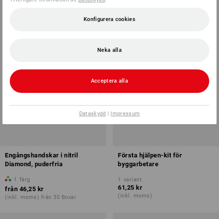
Konfigurera cookies
Neka alla
Acceptera alla
Dataskydd
|
Impressum
Engångshandskar i nitril
Första hjälpen-kit för
Diamond, puderfria
byggarbetare
1
färg
1
variant
61,25 kr
från
46,25 kr
(inkl. moms)
(inkl. moms) från 30 Boxar