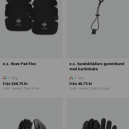
e.s. Knee Pad Flex
e.s. handskhållare gummiband
med karbinhake
1
färg
1
färg
från
248,75 kr
från
48,75 kr
(inkl. moms) från 3 Par
(inkl. moms) från 6 Styck