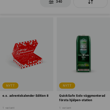
340
NYTT
NYTT
e.s. adventskalender Edition 8
QuickSafe Solo väggmonterad
första hjälpen-station
1
variant
1
variant