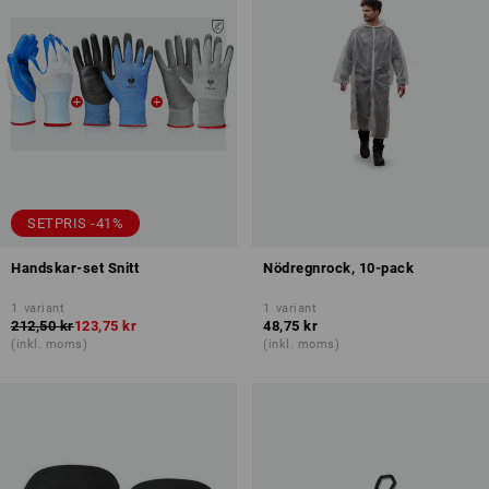
SETPRIS -41%
Handskar-set Snitt
Nödregnrock, 10-pack
1
variant
1
variant
212,50 kr
123,75 kr
48,75 kr
(inkl. moms)
(inkl. moms)