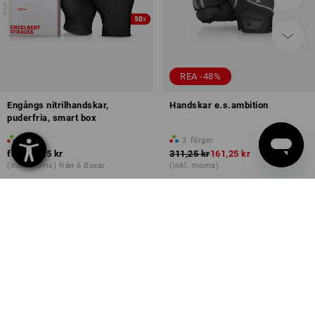
REA -48%
Engångs nitrilhandskar,
Handskar e.s.ambition
puderfria, smart box
1
färg
3
färger
från
36,25 kr
311,25 kr
161,25 kr
(inkl. moms) från 6 Boxar
(inkl. moms)