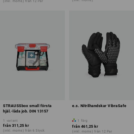
(inkl. moms)
(inkl. moms) från 12 Par
STRAUSSbox small första
e.s. Nitrilhandskar VibraSafe
hjäl.-låda job. DIN 13157
1
variant
1
färg
från
311,25 kr
från
461,25 kr
(inkl. moms) från 6 Styck
(inkl. moms) från 12 Par