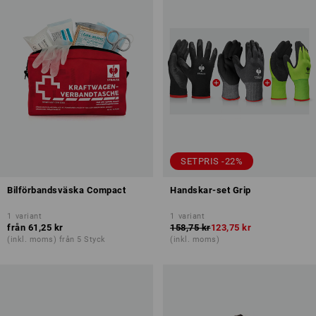
SETPRIS -22%
Bilförbandsväska Compact
Handskar-set Grip
1
variant
1
variant
från
61,25 kr
158,75 kr
123,75 kr
(inkl. moms) från 5 Styck
(inkl. moms)