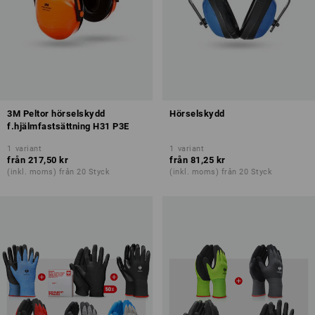
3M Peltor hörselskydd
Hörselskydd
f.hjälmfastsättning H31 P3E
1
variant
1
variant
från
217,50 kr
från
81,25 kr
(inkl. moms) från 20 Styck
(inkl. moms) från 20 Styck