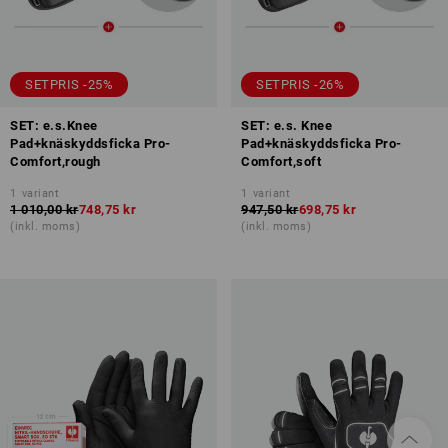
SETPRIS -25%
SETPRIS -26%
SET: e.s.Knee
SET: e.s. Knee
Pad+knäskyddsficka Pro-
Pad+knäskyddsficka Pro-
Comfort,rough
Comfort,soft
1
variant
1
variant
1 010,00 kr
748,75 kr
947,50 kr
698,75 kr
(inkl. moms)
(inkl. moms)