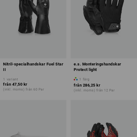
Nitril-specialhandskar Fuel Star
e.s. Monteringshandskar
II
Protect light
1
variant
1
färg
från
47,50 kr
från
286,25 kr
(inkl. moms) från 60 Par
(inkl. moms) från 12 Par