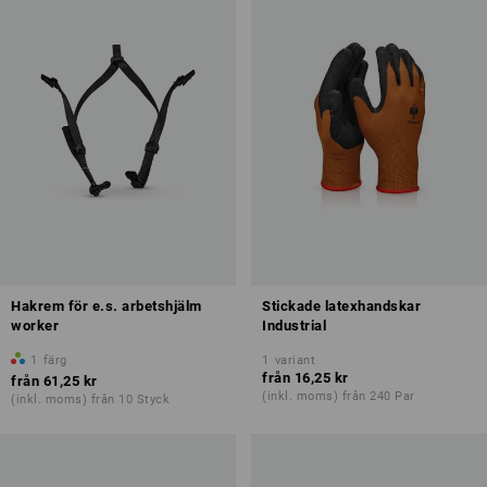
Hakrem för e.s. arbetshjälm
Stickade latexhandskar
worker
Industrial
1
färg
1
variant
från
16,25 kr
från
61,25 kr
(inkl. moms) från 240 Par
(inkl. moms) från 10 Styck