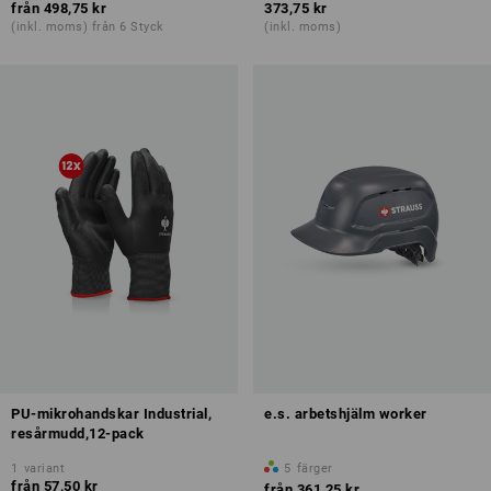
från
498,75 kr
373,75 kr
(inkl. moms) från 6 Styck
(inkl. moms)
PU-mikrohandskar Industrial,
e.s. arbetshjälm worker
resårmudd,12-pack
1
variant
5
färger
från
57,50 kr
från
361,25 kr