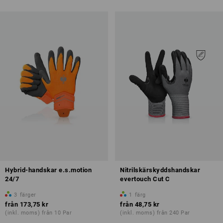
Hybrid-handskar e.s.motion
Nitrilskärskyddshandskar
24/7
evertouch Cut C
3
färger
1
färg
från
173,75 kr
från
48,75 kr
(inkl. moms) från 10 Par
(inkl. moms) från 240 Par