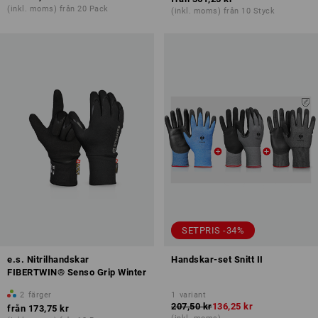
(inkl. moms) från 20 Pack
(inkl. moms) från 10 Styck
SETPRIS -34%
e.s. Nitrilhandskar
Handskar-set Snitt II
FIBERTWIN® Senso Grip Winter
2
färger
1
variant
207,50 kr
136,25 kr
från
173,75 kr