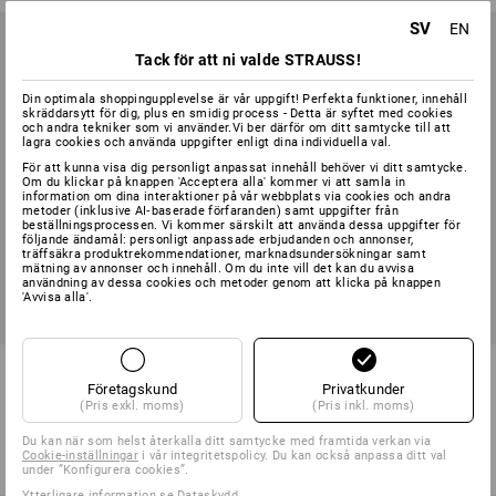
SV
EN
Tack för att ni valde STRAUSS!
Din optimala shoppingupplevelse är vår uppgift! Perfekta funktioner, innehåll
skräddarsytt för dig, plus en smidig process - Detta är syftet med cookies
och andra tekniker som vi använder.Vi ber därför om ditt samtycke till att
lagra cookies och använda uppgifter enligt dina individuella val.
För att kunna visa dig personligt anpassat innehåll behöver vi ditt samtycke.
Om du klickar på knappen 'Acceptera alla' kommer vi att samla in
information om dina interaktioner på vår webbplats via cookies och andra
metoder (inklusive AI‑baserade förfaranden) samt uppgifter från
beställningsprocessen. Vi kommer särskilt att använda dessa uppgifter för
följande ändamål: personligt anpassade erbjudanden och annonser,
träffsäkra produktrekommendationer, marknadsundersökningar samt
mätning av annonser och innehåll. Om du inte vill det kan du avvisa
användning av dessa cookies och metoder genom att klicka på knappen
'Avvisa alla'.
SETPRIS -22%
STRAUSSbox Förbandslåda
Nitrilhandskar evertouch micro
DIN 13157+hållare
plus
Företagskund
Privatkunder
(Pris exkl. moms)
(Pris inkl. moms)
1
variant
1
färg
485,00 kr
373,75 kr
från
26,25 kr
Du kan när som helst återkalla ditt samtycke med framtida verkan via
Cookie-inställningar
i vår integritetspolicy. Du kan också anpassa ditt val
(inkl. moms)
(inkl. moms) från 240 Par
under ”Konfigurera cookies”.
Ytterligare information se
Dataskydd
.