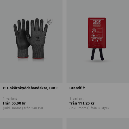
PU-skärskyddshandskar, Cut F
Brandfilt
1
variant
1
variant
från
55,00 kr
från
111,25 kr
(inkl. moms) från 240 Par
(inkl. moms) från 3 Styck