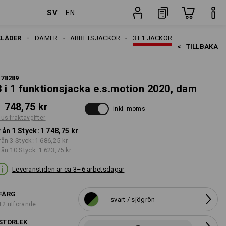
SV
EN
fter
Styck
KLÄDER
DAMER
ARBETSJACKOR
3 I 1 JACKOR
<   
TILLBAKA
#
78289
3 i 1 funktionsjacka e.s.motion 2020, dam
1 748,75 kr
inkl. moms
lus fraktavgifter
rån 1 Styck:
1 748,75 kr
rån 3 Styck:
1 686,25 kr
rån 10 Styck:
1 623,75 kr
Leveranstiden är ca 3–6 arbetsdagar
FÄRG
svart / sjögrön
12 utförande
STORLEK