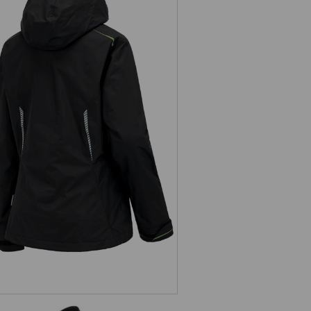
 1 funktionsjacka e.s.motion 2020,
dam