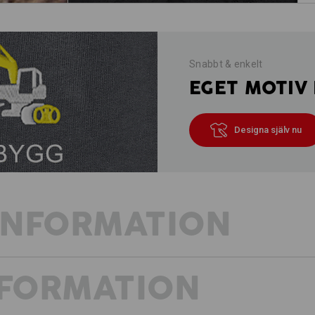
Snabbt & enkelt
EGET MOTIV 
Designa själv nu
INFORMATION
NFORMATION
REDO FÖR ALLA VÄDER
Det blir soligt och kallt, spridda skur
lynnigt är 3-i-1-funktionsjackan e.s.m