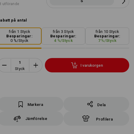
S
8 utförande
abatt på antal
från 1 Styck
från 3 Styck
från 10 Styck
Besparingar:
Besparingar:
Besparingar:
0
%/
Styck
4
%/
Styck
7
%/
Styck
I varukorgen
Styck
Markera
Dela
Jämförelse
Profilera