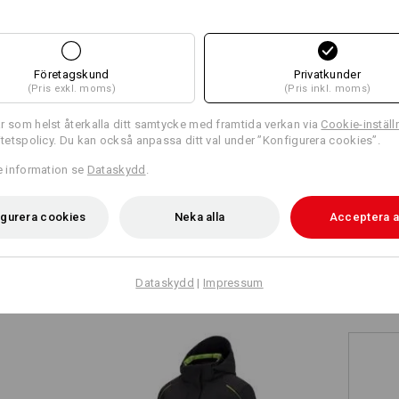
+5 ytterligare features
+2 ytterligare features
Klicka på knappen "Informationsblad" 
Informationsblad
Företagskund
Privatkunder
(Pris exkl. moms)
(Pris inkl. moms)
JACKA MED COOL
r som helst återkalla ditt samtycke med framtida verkan via
Cookie-inställ
Profilering:
ritetspolicy. Du kan också anpassa ditt val under ”Konfigurera cookies”.
Och det i dubbel bemärkelse. De
Jämför alla detaljer
under armarna ser inte bara coo
re information se
Dataskydd
.
Designa själv
med värmen, in med frisk luft - s
klimat, även på svettiga jobb.
igurera cookies
Neka alla
Acceptera a
TCH
Dataskydd
|
Impressum