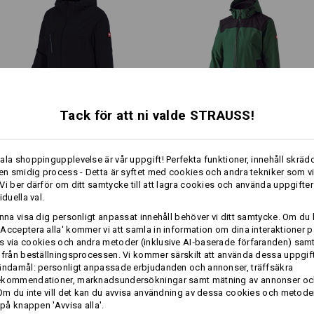
Material:
Ovanmaterial 100 % polyamid (ca 155
Foder 100 % polyester.
Tvätt 40 °C.
Utrustning innerjacka:
funktionell materialkombinati
Tack för att ni valde STRAUSS!
beroende på färgväg i kontrast
1
/
7
avtagbar
behagligt värmande, lätt och 
3 i 1 funktions­jacka e.s.​vision,
e.s. 3 i 1 dam funktions­jacka
2 sidfickor med blixtlås
dam
ala shoppingupplevelse är vår uppgift! Perfekta funktioner, innehåll skrädd
mjuk insida och hög krage
 en smidig process - Detta är syftet med cookies och andra tekniker som v
Vi ber därför om ditt samtycke till att lagra cookies och använda uppgifter
Material:
mer
iduella val.
Samma features:
Samma features:
1. Ovanmaterial 100 % polyester (ca 
2. Ovanmaterial 96 % polyester/4 % e
unna visa dig personligt anpassat innehåll behöver vi ditt samtycke. Om du 
Kan tvättas i 30 °C. Skontvätt.
Acceptera alla' kommer vi att samla in information om dina interaktioner p
 via cookies och andra metoder (inklusive AI‑baserade förfaranden) sam
 från beställningsprocessen. Vi kommer särskilt att använda dessa uppgift
26
26
ändamål: personligt anpassade erbjudanden och annonser, träffsäkra
ekommendationer, marknadsundersökningar samt mätning av annonser oc
 Om du inte vill det kan du avvisa användning av dessa cookies och metod
Värmeskiktet
 på knappen 'Avvisa alla'.