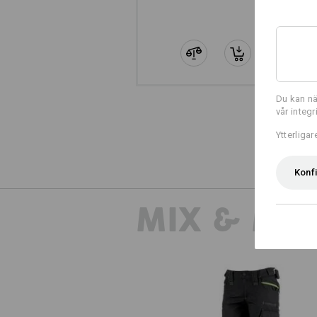
Du kan nä
vår integ
Ytterliga
Konf
MIX & MA