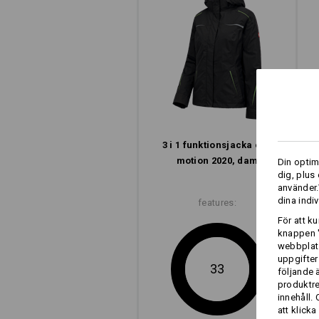
3 i 1 funktions­jacka e.s.​
motion 2020, dam
Din optim
dig, plus
använder.
dina indiv
features:
För att k
knappen '
webbplats
uppgifter
33
följande 
produktr
innehåll.
att klicka