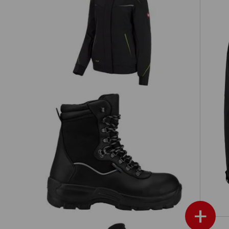
Vinter softshelljacka e.s.motion 2020,
dam
3 i
dam
S3 skyddsstövlar Augsburg
+