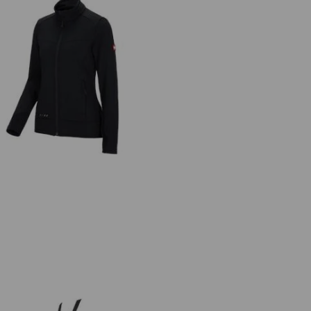
IBERTWIN® clima-pro e.s.motion
2020, dam