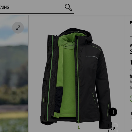
inkl. moms
1 748,75 kr
S
n
plus fraktavgi
p
f
f
f