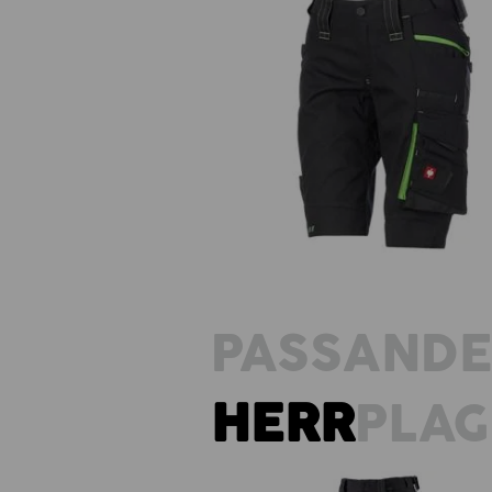
Shorts e.s.motion 2020, dam
PASSAND
HERR
PLA