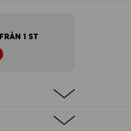
FRÅN 1 ST
ar eller till och med snö – när vädret är
otion 2020 alltid guld värd! Utvändigt: