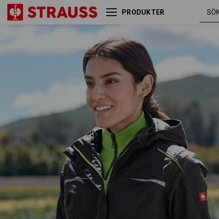
PRODUKTER
3 i 1 funktionsjacka
svart /
e.s.motion 2020, dam
sjögrö