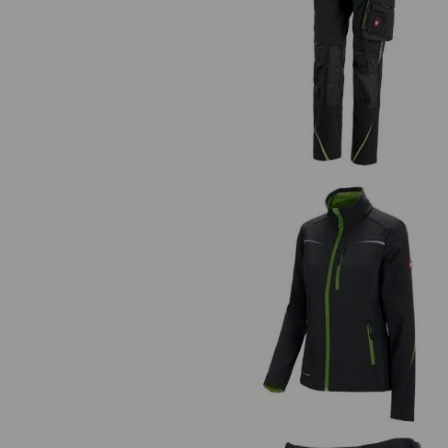
Dambyxa e.s.motion 2020
Softshelljacka e.s.motion 2020, 