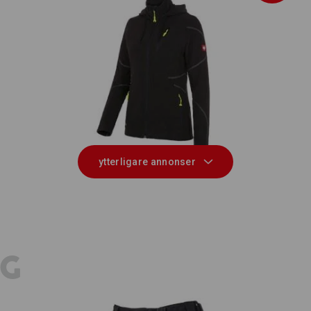
Huvjacka av fleece e.s.motion 2020,
F
dam
ytterligare annonser
E
GG