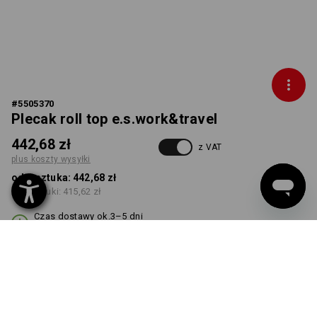
#
5505370
Plecak roll top e.s.work&travel
442,68 zł
z VAT
plus koszty wysyłki
od 1 sztuka:
442,68 zł
od 3 sztuki:
415,62 zł
Czas dostawy ok.3–5 dni
robocze(ych)
KOLOR
wybierz