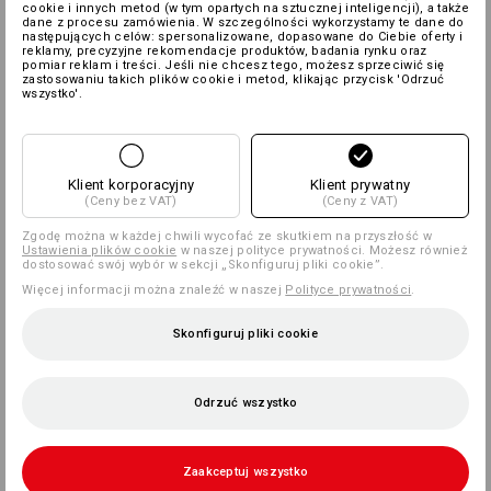
cookie i innych metod (w tym opartych na sztucznej inteligencji), a także
dane z procesu zamówienia. W szczególności wykorzystamy te dane do
następujących celów: spersonalizowane, dopasowane do Ciebie oferty i
reklamy, precyzyjne rekomendacje produktów, badania rynku oraz
pomiar reklam i treści. Jeśli nie chcesz tego, możesz sprzeciwić się
zastosowaniu takich plików cookie i metod, klikając przycisk 'Odrzuć
wszystko'.
Klient korporacyjny
Klient prywatny
(Ceny bez VAT)
(Ceny z VAT)
Zgodę można w każdej chwili wycofać ze skutkiem na przyszłość w
Ustawienia plików cookie
w naszej polityce prywatności. Możesz również
dostosować swój wybór w sekcji „Skonfiguruj pliki cookie”.
Więcej informacji można znaleźć w naszej
Polityce prywatności
.
Skonfiguruj pliki cookie
Odrzuć wszystko
Zaakceptuj wszystko