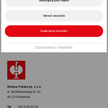
Skonfiguruj pliki cookie
SERVICE
Odrzuć wszystko
FIRMY
Zaakceptuj wszystko
INFORMACJA
METODY PŁATNOŚCI
Ochrona danych
|
Impressum
Strauss Polska sp. z o.o.
ul. Wróblewskiego W. 2a
40-214 Katowice
Tel
032 630 44 53