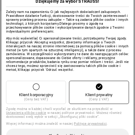
Dziękujemy za wybór STRAUSS!
CENA ZESTAWU -15%
Zależy nam na zapewnieniu Ci jak najlepszych doświadczeń zakupowych.
Prawidłowe działanie funkcji, dostosowanie treści do Twoich zainteresowań i
Wkład Uniwersalny Classic +
sprawny przebieg procesu zakupów – Takie są zadania plików cookie i innych
plecak STRAUSSbox
technologii, z których korzystamy.Dlatego prosimy o zgodę na
przechowywanie plików cookie i wykorzystywanie danych zgodnie z Twoimi
indywidualnymi preferencjami.
1
kolor
1 079,45 zł
913,77 zł
Aby móc wyświetlać Ci spersonalizowane treści, potrzebujemy Twojej zgody.
Klikając przycisk 'Akceptuj wszystko', zbierzemy informacje o Twoich
(z VAT)
interakcjach na naszej stronie internetowej za pomocą plików cookie i innych
metod (w tym opartych na sztucznej inteligencji), a także dane z procesu
zamówienia. W szczególności wykorzystamy te dane do następujących celów:
spersonalizowane, dopasowane do Ciebie oferty i reklamy, precyzyjne
rekomendacje produktów, badania rynku oraz pomiar reklam i treści. Jeśli nie
chcesz tego, możesz sprzeciwić się zastosowaniu takich plików cookie i
Obejrzałeś(-aś) już 3 z 3 artykułów.
metod, klikając przycisk 'Odrzuć wszystko'.
Klient korporacyjny
Klient prywatny
(Ceny bez VAT)
(Ceny z VAT)
Zgodę można w każdej chwili wycofać ze skutkiem na przyszłość w
Ustawienia plików cookie
w naszej polityce prywatności. Możesz również
dostosować swój wybór w sekcji „Skonfiguruj pliki cookie”.
Więcej informacji można znaleźć w naszej
Polityce prywatności
.
SERWIS 032 630 44 53