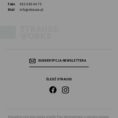
Faks
032 630 44 73
Mail
info@strauss.pl
SUBSKRYPCJA NEWSLETTERA
ŚLEDŹ STRAUSS
Wszystkie ceny
plus koszty wysyłki
Przy zamówieniach o wartości poniżej