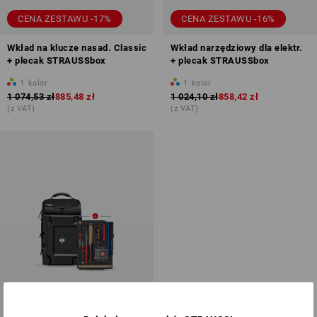
CENA ZESTAWU -17%
CENA ZESTAWU -16%
Wkład na klucze nasad. Classic
Wkład narzędziowy dla elektr.
+ plecak STRAUSSbox
+ plecak STRAUSSbox
1
kolor
1
kolor
1 074,53 zł
885,48 zł
1 024,10 zł
858,42 zł
(z VAT)
(z VAT)