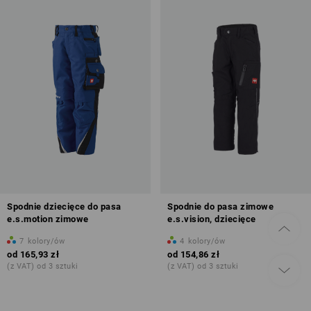
Spodnie dziecięce do pasa
Spodnie do pasa zimowe
e.s.motion zimowe
e.s.vision, dziecięce
7
kolory/ów
4
kolory/ów
od
165,93 zł
od
154,86 zł
(z VAT) od 3 sztuki
(z VAT) od 3 sztuki