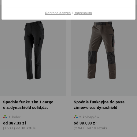
Ochrona danych
|
Impressum
Spodnie funkc.zim.t.cargo
Spodnie funkcyjne do pasa
e.s.dynashield solid,da.
zimowe e.s.dynashield
1
kolor
2
kolory/ów
od
387,33 zł
od
387,33 zł
(z VAT) od 10 sztuki
(z VAT) od 10 sztuki