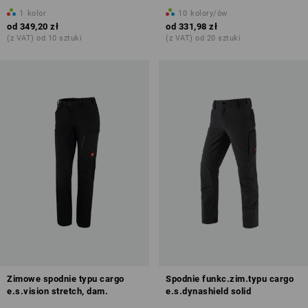
1
kolor
10
kolory/ów
od
349,20 zł
od
331,98 zł
(z VAT) od 10 sztuki
(z VAT) od 20 sztuki
Zimowe spodnie typu cargo
Spodnie funkc.zim.typu cargo
e.s.vision stretch, dam.
e.s.dynashield solid