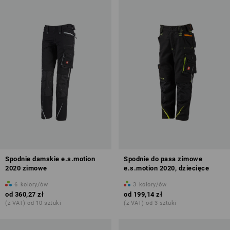
Spodnie damskie e.s.motion
Spodnie do pasa zimowe
2020 zimowe
e.s.motion 2020, dziecięce
6
kolory/ów
3
kolory/ów
od
360,27 zł
od
199,14 zł
(z VAT) od 10 sztuki
(z VAT) od 3 sztuki