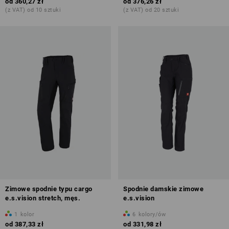
od
360,27 zł
od
376,26 zł
(z VAT) od 10 sztuki
(z VAT) od 20 sztuki
Zimowe spodnie typu cargo
Spodnie damskie zimowe
e.s.vision stretch, męs.
e.s.vision
1
kolor
6
kolory/ów
od
387,33 zł
od
331,98 zł