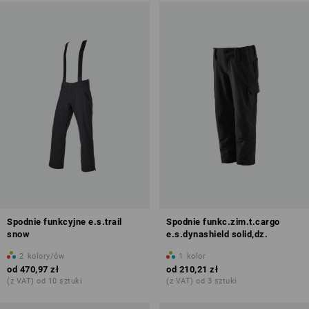
Spodnie funkcyjne e.s.trail
Spodnie funkc.zim.t.cargo
snow
e.s.dynashield solid,dz.
2
kolory/ów
1
kolor
od
470,97 zł
od
210,21 zł
(z VAT) od 10 sztuki
(z VAT) od 3 sztuki