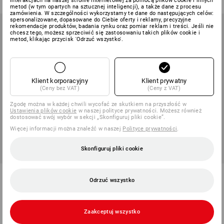
interakcjach na naszej stronie internetowej za pomocą plików cookie i innych
metod (w tym opartych na sztucznej inteligencji), a także dane z procesu
zamówienia. W szczególności wykorzystamy te dane do następujących celów:
spersonalizowane, dopasowane do Ciebie oferty i reklamy, precyzyjne
rekomendacje produktów, badania rynku oraz pomiar reklam i treści. Jeśli nie
chcesz tego, możesz sprzeciwić się zastosowaniu takich plików cookie i
metod, klikając przycisk 'Odrzuć wszystko'.
Klient korporacyjny
Klient prywatny
(Ceny bez VAT)
(Ceny z VAT)
Zgodę można w każdej chwili wycofać ze skutkiem na przyszłość w
Ustawienia plików cookie
w naszej polityce prywatności. Możesz również
dostosować swój wybór w sekcji „Skonfiguruj pliki cookie”.
Więcej informacji można znaleźć w naszej
Polityce prywatności
.
Skonfiguruj pliki cookie
Zimowe legginsy funkcyjne
Spodnie do pasa ostrzeg.
Odrzuć wszystko
e.s.trail, damskie
e.s.motion 2020 zimowe
1
kolor
2
kolory/ów
od
304,92 zł
od
415,62 zł
Zaakceptuj wszystko
(z VAT) od 10 sztuki
(z VAT) od 10 sztuki