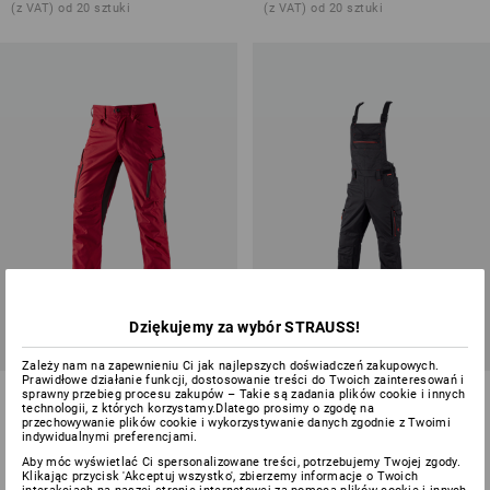
(z VAT) od 20 sztuki
(z VAT) od 20 sztuki
Dziękujemy za wybór STRAUSS!
Zależy nam na zapewnieniu Ci jak najlepszych doświadczeń zakupowych.
Prawidłowe działanie funkcji, dostosowanie treści do Twoich zainteresowań i
Spodnie do pasa zimowe
Ogrodniczki e.s.concrete light
sprawny przebieg procesu zakupów – Takie są zadania plików cookie i innych
technologii, z których korzystamy.Dlatego prosimy o zgodę na
e.s.vision
allseason
przechowywanie plików cookie i wykorzystywanie danych zgodnie z Twoimi
indywidualnymi preferencjami.
7
kolory/ów
1
kolor
Aby móc wyświetlać Ci spersonalizowane treści, potrzebujemy Twojej zgody.
od
331,98 zł
od
442,68 zł
Klikając przycisk 'Akceptuj wszystko', zbierzemy informacje o Twoich
(z VAT) od 20 sztuki
(z VAT) od 10 sztuki