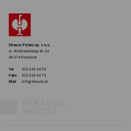
Strauss Polska sp. z o.o.
ul. Wróblewskiego W. 2a
40-214 Katowice
Tel
032 630 44 53
Faks
032 630 44 73
Mail
info@strauss.pl