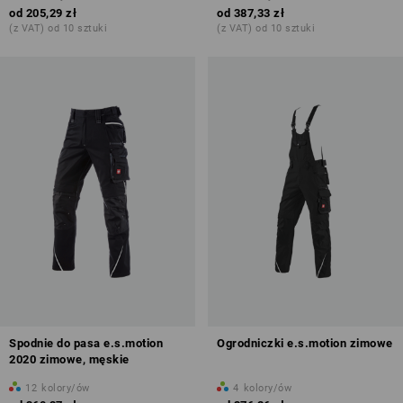
od
205,29 zł
od
387,33 zł
(z VAT) od 10 sztuki
(z VAT) od 10 sztuki
Spodnie do pasa e.s.motion
Ogrodniczki e.s.motion zimowe
2020 zimowe, męskie
12
kolory/ów
4
kolory/ów