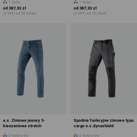
1
kolor
1
kolor
od
387,33 zł
od
387,33 zł
(z VAT) od 20 sztuki
(z VAT) od 10 sztuki
e.s. Zimowe jeansy 5-
Spodnie funkcyjne zimowe typu
kieszeniowe stretch
cargo e.s.dynashield
3
kolory/ów
2
kolory/ów