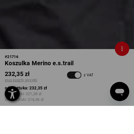
#
21716
Koszulka Merino e.s.trail
232,35 zł
z VAT
plus koszty wysyłki
od 1 sztuka:
232,35 zł
od 3 sztuki:
221,28 zł
od 10 sztuki:
216,36 zł
Czas dostawy ok.3–5 dni
robocze(ych)
KOLOR
ROZMIAR