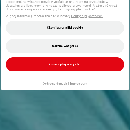
Zgodę można w każdej chwili wycofać ze skutkiem na przyszłość w
Ustawienia plików cookie
w naszej polityce prywatności. Możesz również
dostosować swój wybór w sekcji „Skonfiguruj pliki cookie”.
Więcej informacji można znaleźć w naszej
Polityce prywatności
.
Skonfiguruj pliki cookie
Odrzuć wszystko
Zaakceptuj wszystko
Ochrona danych
|
Impressum