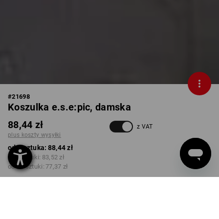
#
21698
Koszulka e.s.e:pic, damska
88,44 zł
z VAT
plus koszty wysyłki
od 1 sztuka:
88,44 zł
od 3 sztuki:
83,52 zł
od 10 sztuki:
77,37 zł
Czas dostawy ok.3–5 dni
robocze(ych)
KOLOR
ROZMIAR