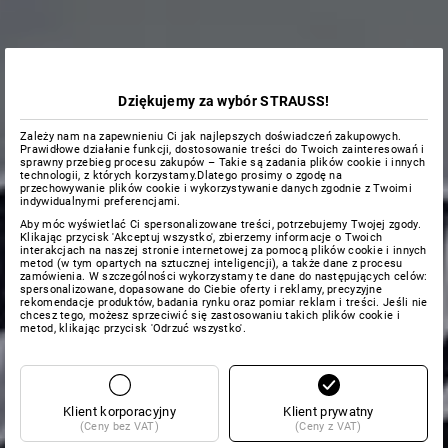
Dziękujemy za wybór STRAUSS!
Zależy nam na zapewnieniu Ci jak najlepszych doświadczeń zakupowych.
Prawidłowe działanie funkcji, dostosowanie treści do Twoich zainteresowań i
sprawny przebieg procesu zakupów – Takie są zadania plików cookie i innych
technologii, z których korzystamy.Dlatego prosimy o zgodę na
przechowywanie plików cookie i wykorzystywanie danych zgodnie z Twoimi
indywidualnymi preferencjami.
Aby móc wyświetlać Ci spersonalizowane treści, potrzebujemy Twojej zgody.
Klikając przycisk 'Akceptuj wszystko', zbierzemy informacje o Twoich
interakcjach na naszej stronie internetowej za pomocą plików cookie i innych
metod (w tym opartych na sztucznej inteligencji), a także dane z procesu
zamówienia. W szczególności wykorzystamy te dane do następujących celów:
spersonalizowane, dopasowane do Ciebie oferty i reklamy, precyzyjne
rekomendacje produktów, badania rynku oraz pomiar reklam i treści. Jeśli nie
chcesz tego, możesz sprzeciwić się zastosowaniu takich plików cookie i
metod, klikając przycisk 'Odrzuć wszystko'.
Klient korporacyjny
Klient prywatny
(Ceny bez VAT)
(Ceny z VAT)