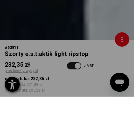
#
62811
Szorty e.s.t:aktik light ripstop
232,35 zł
z VAT
plus koszty wysyłki
od 1 sztuka:
232,35 zł
od 3 sztuki:
221,28 zł
od 10 sztuki:
205,29 zł
Czas dostawy ok.3–5 dni
robocze(ych)
KOLOR
ROZMIAR
44
wybierz
wybierz