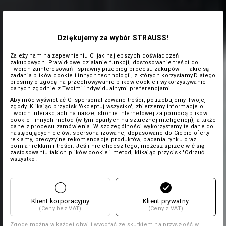
Dziękujemy za wybór STRAUSS!
Zależy nam na zapewnieniu Ci jak najlepszych doświadczeń
zakupowych. Prawidłowe działanie funkcji, dostosowanie treści do
Twoich zainteresowań i sprawny przebieg procesu zakupów – Takie są
zadania plików cookie i innych technologii, z których korzystamy.Dlatego
prosimy o zgodę na przechowywanie plików cookie i wykorzystywanie
danych zgodnie z Twoimi indywidualnymi preferencjami.
Aby móc wyświetlać Ci spersonalizowane treści, potrzebujemy Twojej
zgody. Klikając przycisk 'Akceptuj wszystko', zbierzemy informacje o
Twoich interakcjach na naszej stronie internetowej za pomocą plików
cookie i innych metod (w tym opartych na sztucznej inteligencji), a także
dane z procesu zamówienia. W szczególności wykorzystamy te dane do
następujących celów: spersonalizowane, dopasowane do Ciebie oferty i
reklamy, precyzyjne rekomendacje produktów, badania rynku oraz
pomiar reklam i treści. Jeśli nie chcesz tego, możesz sprzeciwić się
zastosowaniu takich plików cookie i metod, klikając przycisk 'Odrzuć
wszystko'.
Klient korporacyjny
Klient prywatny
(Ceny bez VAT)
(Ceny z VAT)
Zgodę można w każdej chwili wycofać ze skutkiem na przyszłość w