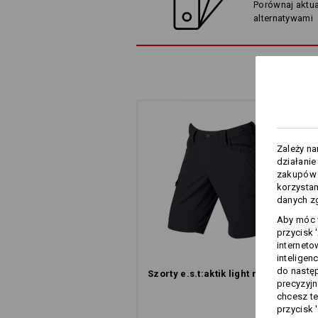
Porównaj aktua
Nasz
alternatywami
poszukując idealneg
Zależy n
działanie
zakupów –
korzysta
danych zg
Aby móc w
przycisk 
interneto
inteligen
do następ
Szorty e.s.​t:aktik light ripstop
precyzyjn
chcesz te
przycisk 