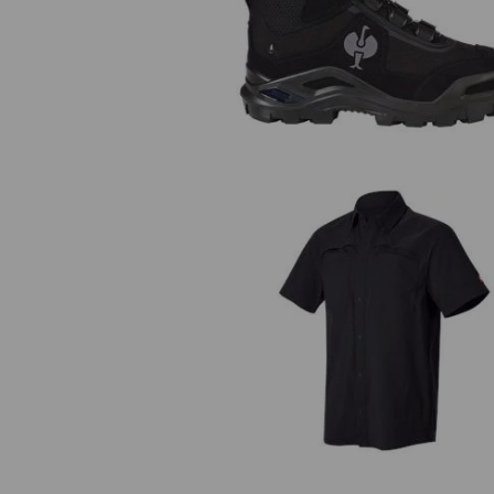
S3 Buty ochronne e.s. Kastra II 
Koszule robocze e.s.t:aktik, krót
rękaw