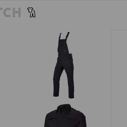
szachownicę ze zintegrowanymi
tutaj nie zginie. A dyskretna
TCH
maturze materiału wynoszącej
bardziej wytrzymała niż się w
ik light ripstop są nie tylko
wzmocnienie od wewnątrz z
ekkość i przewiewność. Idealne
szczegół, spry
za taktyka przeciwko stresowi
mu!
t
Ogrodniczki e.s.t:aktik light ripstop