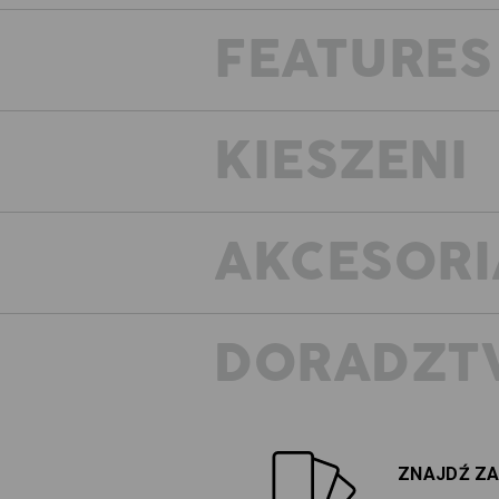
FEATURES
KIESZENI
AKCESORI
DORADZT
ZNAJDŹ ZA