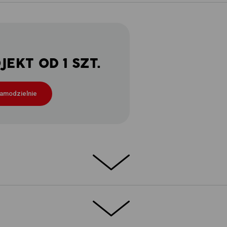
EKT OD 1 SZT.
samodzielnie
Ą
 na upalne dni
przyjemne uczucie chłodu i spokój w