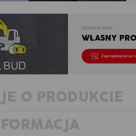
Szybko & łatwo
WŁASNY PROJ
Zaprojektuj teraz 
JE O PRODUKCIE
NFORMACJA
SZORTY Z TAKTYCZNĄ PRZEWAG
Ultralekki materiał Ripstop – idealny
Idealne na gorące dni – zapewniają 