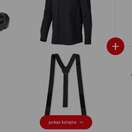
Koszule robocze e.s.t:aktik, długi
mid
rękaw
+
ki
Szelki e.s.t:aktik
pokaż kolejne