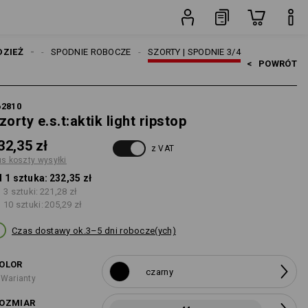
i
sztuka
ŻCZYŹNI
DZIEŻ
SPODNIE ROBOCZE
SZORTY | SPODNIE 3/4
<   
POWRÓT
62810
zorty e.s.t:aktik light ripstop
32,35 zł
z VAT
us koszty wysyłki
 1 sztuka:
232,35 zł
 3 sztuki:
221,28 zł
 10 sztuki:
205,29 zł
Czas dostawy ok.3–5 dni robocze(ych)
OLOR
czarny
 Warianty
OZMIAR