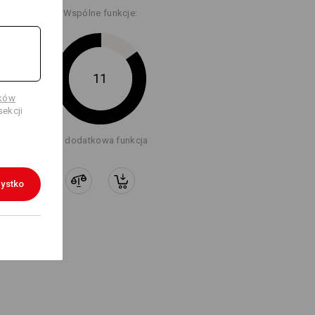
Wspólne funkcje:
11
ików
ekcji
+1 dodatkowa funkcja
ystko
OSZĘ BARDZO!
ka – dzięki mocowaniu na klips nic