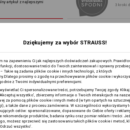
lny artykuł z najlepszymi
ze szlufkami do mocowania
s
gotowe!
3 kroki 
a taktyka: wkraczamy na nowe ścieżki, testujemy granice teksty
wszystkie główne szwy wzm
o połączenia lekkości i wytrzymałości – w połączeniu z trady
*Poza zakresem dostawy. Należy z
Odkryj kolekcję
Materiał:
Materiał wierzchni
96
%
Poliamid
/
4
Dziękujemy za wybór STRAUSS!
Wskazówki pielęgnacyjne:
Prać w pralce w temperaturze
40°C
Suszyć w suszarce w niskiej
am na zapewnieniu Ci jak najlepszych doświadczeń zakupowych. Prawidł
temperaturze
LEKKOŚĆ 
 funkcji, dostosowanie treści do Twoich zainteresowań i sprawny przebie
Nie czyścić na sucho
 Takie są zadania plików cookie i innych technologii, z których
my.Dlatego prosimy o zgodę na przechowywanie plików cookie i wykorzy
Jak lekki może być materiał 
odnie z Twoimi indywidualnymi preferencjami.
robocze? A także: Jaka tak
sprawdza się w upalne lato? e
yświetlać Ci spersonalizowane treści, potrzebujemy Twojej zgody. Klika
więcej
tkaniny robocze z funkcjam
'Akceptuj wszystko', zbierzemy informacje o Twoich interakcjach na naszej
tradycyjny styl w ziemistyc
wej za pomocą plików cookie i innych metod (w tym opartych na sztuczne
technologii – dla najlepsz
cji), a także dane z procesu zamówienia. W szczególności wykorzystamy 
Personalizacja:
wa
ujących celów: spersonalizowane, dopasowane do Ciebie oferty i reklamy
Szorty funkcyjne e.s.​
Szorty funkcyjne e.s.​
e rekomendacje produktów, badania rynku oraz pomiar reklam i treści. Jeśl
Samodzielne
dynashield
dynashield solid
go, możesz sprzeciwić się zastosowaniu takich plików cookie i metod, kl
przygotowanie
'Odrzuć wszystko'.