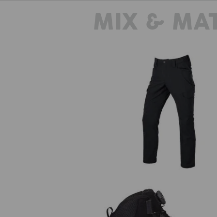
dzięki splotowi przypominającemu 
MIX & MA
nićmi wzmacniającymi. Dzięki gra
zaledwie 156 g/m² szorty e.s.t:akt
wytrzymałe, ale także zapewniają l
rozwiązanie, gdy panuje upał. Nas
cieplne
Spodnie do pasa e.s.t:aktik ligh
ripstop