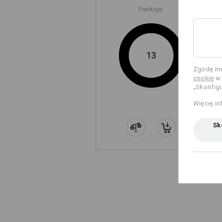
Funkcje:
13
Zgodę mo
cookie
w 
„Skonfigu
Więcej in
Sko
RIPSTOP
Nawet nasz najlżejszy materiał Rip