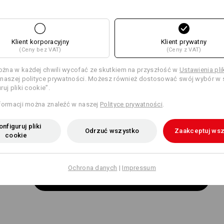
Wspólne funkcje:
Wspólne funkcje:
Klient korporacyjny
Klient prywatny
(Ceny bez VAT)
(Ceny z VAT)
11
11
żna w każdej chwili wycofać ze skutkiem na przyszłość w
Ustawienia pl
naszej polityce prywatności. Możesz również dostosować swój wybór w s
ruj pliki cookie”.
+9 dodatkowe funkcje
+8 dodatkowe funkcje
formacji można znaleźć w naszej
Polityce prywatności
.
nfiguruj pliki
Odrzuć wszystko
Zaakceptuj wsz
cookie
Ochrona danych
|
Impressum
Porównaj wszystkie dane szczegółowe
 LIGHT
KLIPS? PR
stop jest wyjątkowo wytrzymały
Długopis, śrubokręt czy miar