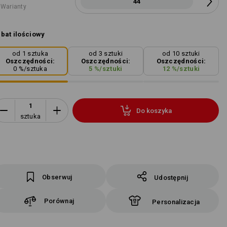
44
 Warianty
bat ilościowy
od 1 sztuka
od 3 sztuki
od 10 sztuki
Oszczędności:
Oszczędności:
Oszczędności:
0
%/
sztuka
5
%/
sztuki
12
%/
sztuki
Do koszyka
sztuka
Obserwuj
Udostępnij
Porównaj
Personalizacja