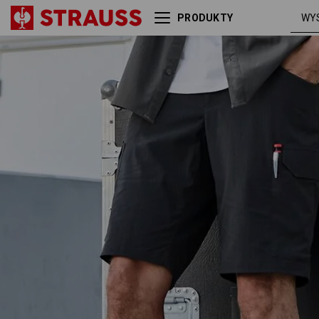
PRODUKTY
Szorty e.s.t:aktik light ripstop
czar