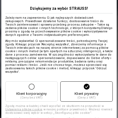
Dziękujemy za wybór STRAUSS!
Zależy nam na zapewnieniu Ci jak najlepszych doświadczeń
zakupowych. Prawidłowe działanie funkcji, dostosowanie treści do
Twoich zainteresowań i sprawny przebieg procesu zakupów – Takie są
zadania plików cookie i innych technologii, z których korzystamy.Dlatego
prosimy o zgodę na przechowywanie plików cookie i wykorzystywanie
danych zgodnie z Twoimi indywidualnymi preferencjami.
Aby móc wyświetlać Ci spersonalizowane treści, potrzebujemy Twojej
zgody. Klikając przycisk 'Akceptuj wszystko', zbierzemy informacje o
Twoich interakcjach na naszej stronie internetowej za pomocą plików
cookie i innych metod (w tym opartych na sztucznej inteligencji), a także
dane z procesu zamówienia. W szczególności wykorzystamy te dane do
następujących celów: spersonalizowane, dopasowane do Ciebie oferty i
reklamy, precyzyjne rekomendacje produktów, badania rynku oraz
pomiar reklam i treści. Jeśli nie chcesz tego, możesz sprzeciwić się
zastosowaniu takich plików cookie i metod, klikając przycisk 'Odrzuć
wszystko'.
Klient korporacyjny
Klient prywatny
(Ceny bez VAT)
(Ceny z VAT)
Zgodę można w każdej chwili wycofać ze skutkiem na przyszłość w
Ustawienia plików cookie
w naszej polityce prywatności. Możesz również
dostosować swój wybór w sekcji „Skonfiguruj pliki cookie”.