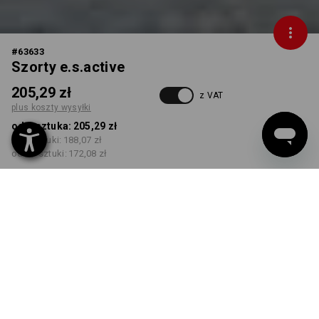
#
63633
Szorty e.s.active
205,29 zł
z VAT
plus koszty wysyłki
od 1 sztuka:
205,29 zł
od 5 sztuki:
188,07 zł
od 20 sztuki:
172,08 zł
Czas dostawy ok.11–13
dni robocze(ych)
KOLOR
ROZMIAR
46
wybierz
wybierz
szary / granatowy
Rabat ilościowy