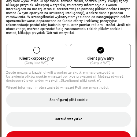
Aby móc wyświetlać Ci spersonalizowane treści, potrzebujemy Twojej zgody.
Klikając przycisk 'Akceptuj wszystko', zbierzemy informacje o Twoich
interakcjach na naszej stronie internetowej za pomocą plików cookie i innych
metod (w tym opartych na sztucznej inteligencji), a także dane z procesu
zamówienia. W szczególności wykorzystamy te dane do następujących celów:
spersonalizowane, dopasowane do Ciebie oferty i reklamy, precyzyjne
rekomendacje produktów, badania rynku oraz pomiar reklam i treści. Jeśli nie
chcesz tego, możesz sprzeciwić się zastosowaniu takich plików cookie i
metod, klikając przycisk 'Odrzuć wszystko'.
Klient korporacyjny
Klient prywatny
(Ceny bez VAT)
(Ceny z VAT)
Zgodę można w każdej chwili wycofać ze skutkiem na przyszłość w
Ustawienia plików cookie
w naszej polityce prywatności. Możesz również
dostosować swój wybór w sekcji „Skonfiguruj pliki cookie”.
Więcej informacji można znaleźć w naszej
Polityce prywatności
.
Skonfiguruj pliki cookie
Odrzuć wszystko