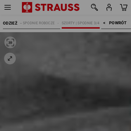
POWRÓT    >
ODZIEŻ
KOBIETY
SPODNIE ROBOCZE
SZORTY | SPODNIE 3/4