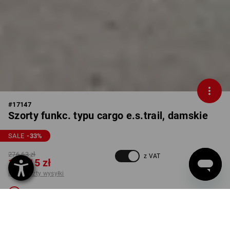
#
17147
Szorty funkc. typu cargo e.s.trail, damskie
SALE
-33
%
276,63 zł
z VAT
183,15 zł
plus koszty wysyłki
Niedostępne
KOLOR
ROZMIAR