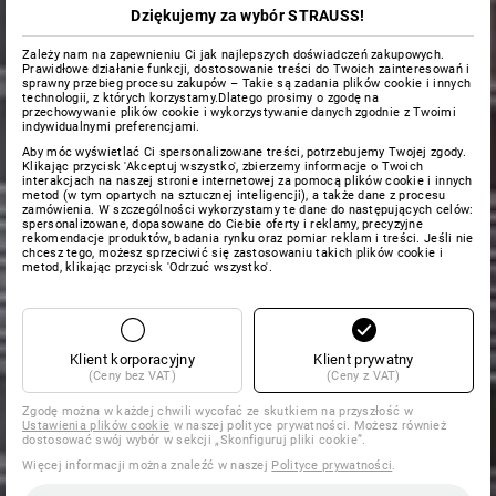
Dziękujemy za wybór STRAUSS!
Zależy nam na zapewnieniu Ci jak najlepszych doświadczeń zakupowych.
Prawidłowe działanie funkcji, dostosowanie treści do Twoich zainteresowań i
sprawny przebieg procesu zakupów – Takie są zadania plików cookie i innych
technologii, z których korzystamy.Dlatego prosimy o zgodę na
przechowywanie plików cookie i wykorzystywanie danych zgodnie z Twoimi
indywidualnymi preferencjami.
Aby móc wyświetlać Ci spersonalizowane treści, potrzebujemy Twojej zgody.
Klikając przycisk 'Akceptuj wszystko', zbierzemy informacje o Twoich
interakcjach na naszej stronie internetowej za pomocą plików cookie i innych
metod (w tym opartych na sztucznej inteligencji), a także dane z procesu
zamówienia. W szczególności wykorzystamy te dane do następujących celów:
spersonalizowane, dopasowane do Ciebie oferty i reklamy, precyzyjne
rekomendacje produktów, badania rynku oraz pomiar reklam i treści. Jeśli nie
chcesz tego, możesz sprzeciwić się zastosowaniu takich plików cookie i
metod, klikając przycisk 'Odrzuć wszystko'.
Klient korporacyjny
Klient prywatny
(Ceny bez VAT)
(Ceny z VAT)
Zgodę można w każdej chwili wycofać ze skutkiem na przyszłość w
Ustawienia plików cookie
w naszej polityce prywatności. Możesz również
dostosować swój wybór w sekcji „Skonfiguruj pliki cookie”.
Więcej informacji można znaleźć w naszej
Polityce prywatności
.