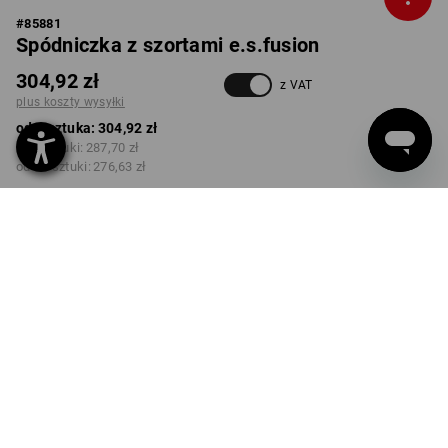
#
85881
Spódniczka z szortami e.s.fusion
304,92 zł
z VAT
plus koszty wysyłki
od 1 sztuka:
304,92 zł
od 3 sztuki:
287,70 zł
od 10 sztuki:
276,63 zł
Czas dostawy ok.3–5 dni
robocze(ych)
KOLOR
ROZMIAR
34
wybierz
wybierz
czarny / biały / czerwony
Rabat ilościowy
od 1 sztuka
od 3 sztuki
od 10 sztuki