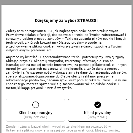
Dziękujemy za wybór STRAUSS!
Zależy nam na zapewnieniu Ci jak najlepszych doświadczeń zakupowych.
Prawidłowe działanie funkcji, dostosowanie treści do Twoich zainteresowań i
sprawny przebieg procesu zakupów – Takie są zadania plików cookie i innych
technologii, z których korzystamy.Dlatego prosimy o zgodę na
przechowywanie plików cookie i wykorzystywanie danych zgodnie z Twoimi
indywidualnymi preferencjami.
Aby móc wyświetlać Ci spersonalizowane treści, potrzebujemy Twojej zgody.
Klikając przycisk 'Akceptuj wszystko', zbierzemy informacje o Twoich
interakcjach na naszej stronie internetowej za pomocą plików cookie i innych
metod (w tym opartych na sztucznej inteligencji), a także dane z procesu
zamówienia. W szczególności wykorzystamy te dane do następujących celów:
spersonalizowane, dopasowane do Ciebie oferty i reklamy, precyzyjne
rekomendacje produktów, badania rynku oraz pomiar reklam i treści. Jeśli nie
chcesz tego, możesz sprzeciwić się zastosowaniu takich plików cookie i
metod, klikając przycisk 'Odrzuć wszystko'.
Klient korporacyjny
Klient prywatny
(Ceny bez VAT)
(Ceny z VAT)
Zgodę można w każdej chwili wycofać ze skutkiem na przyszłość w
Ustawienia plików cookie
w naszej polityce prywatności. Możesz również