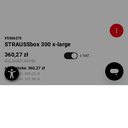
#
5506275
STRAUSSbox 300 x-large
360,27 zł
z VAT
plus koszty wysyłki
od 1 sztuka:
360,27 zł
od 2 sztuki:
349,20 zł
od 6 sztuki:
331,98 zł
Czas dostawy ok.3–5 dni
robocze(ych)
Rabat ilościowy
od 1 sztuka
od 2 sztuki
od 6 sztuki