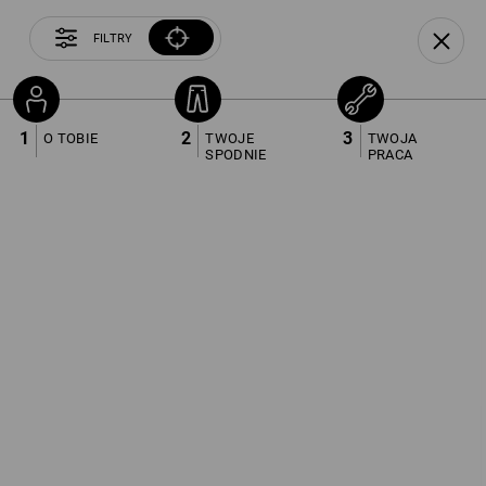
FILTRY
67
1
2
3
O TOBIE
TWOJE
TWOJA
SPODNIE
PRACA