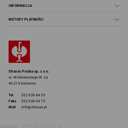
INFORMACJA
METODY PŁATNOŚCI
Strauss Polska sp. z o.o.
ul. Wróblewskiego W. 2a
40-214 Katowice
Tel
032 630 44 53
Faks
032 630 44 73
Mail
info@strauss.pl