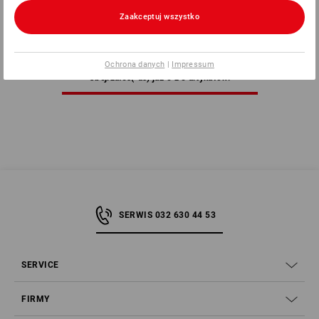
od
143,79 zł
Zaakceptuj wszystko
(z VAT) od 20 sztuki
Ochrona danych
|
Impressum
Obejrzałeś(-aś) już 5 z 5 artykułów.
SERWIS 032 630 44 53
SERVICE
FIRMY