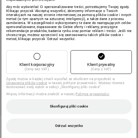
1
kolor
1
kolor
Aby móc wyświetlać Ci spersonalizowane treści, potrzebujemy Twojej zgody.
od
1 162,23 zł
od
110,58 zł
Klikając przycisk 'Akceptuj wszystko', zbierzemy informacje o Twoich
(z VAT) od 10 sztuki
(z VAT) od 10 sztuki
interakcjach na naszej stronie internetowej za pomocą plików cookie i innych
metod (w tym opartych na sztucznej inteligencji), a także dane z procesu
zamówienia. W szczególności wykorzystamy te dane do następujących celów:
spersonalizowane, dopasowane do Ciebie oferty i reklamy, precyzyjne
rekomendacje produktów, badania rynku oraz pomiar reklam i treści. Jeśli nie
chcesz tego, możesz sprzeciwić się zastosowaniu takich plików cookie i
metod, klikając przycisk 'Odrzuć wszystko'.
Klient korporacyjny
Klient prywatny
(Ceny bez VAT)
(Ceny z VAT)
Zgodę można w każdej chwili wycofać ze skutkiem na przyszłość w
Ustawienia plików cookie
w naszej polityce prywatności. Możesz również
dostosować swój wybór w sekcji „Skonfiguruj pliki cookie”.
Więcej informacji można znaleźć w naszej
Polityce prywatności
.
Skonfiguruj pliki cookie
Spodnie przeciwdeszczowe
Odrzuć wszystko
flexactive
1
kolor