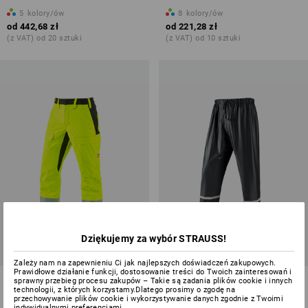
5
kolory/ów
8
kolory/ów
od
442,68 zł
od
221,28 zł
(z VAT) od 20 sztuki
(z VAT) od 10 sztuki
Dziękujemy za wybór STRAUSS!
Zależy nam na zapewnieniu Ci jak najlepszych doświadczeń zakupowych.
Prawidłowe działanie funkcji, dostosowanie treści do Twoich zainteresowań i
e.s. Spodnie do pasa chroniące
Spodnie do pasa Flexi-Stretch
sprawny przebieg procesu zakupów – Takie są zadania plików cookie i innych
technologii, z których korzystamy.Dlatego prosimy o zgodę na
przed czynnikami
przechowywanie plików cookie i wykorzystywanie danych zgodnie z Twoimi
indywidualnymi preferencjami.