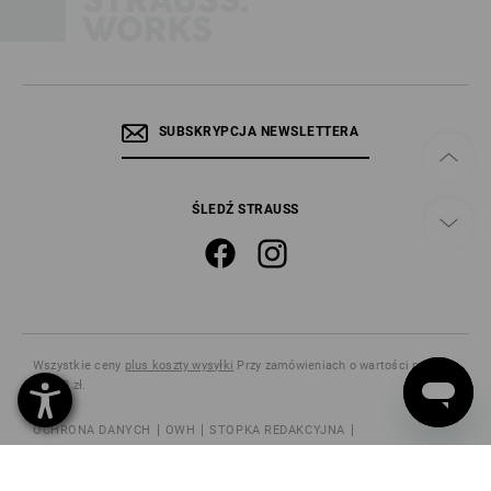
SUBSKRYPCJA NEWSLETTERA
ŚLEDŹ STRAUSS
Wszystkie ceny
plus koszty wysyłki
Przy zamówieniach o wartości poniżej
615,00 zł.
OCHRONA DANYCH
OWH
STOPKA REDAKCYJNA
POUCZENIE O ODSTĄPIENIU