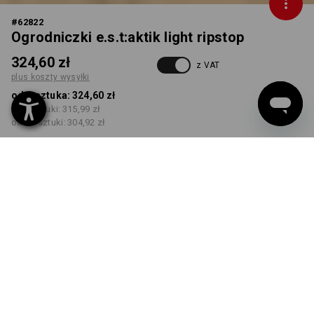
#
62822
Ogrodniczki e.s.t:aktik light ripstop
324,60 zł
z VAT
plus koszty wysyłki
od 1 sztuka:
324,60 zł
od 3 sztuki:
315,99 zł
od 10 sztuki:
304,92 zł
Czas dostawy ok.3–5 dni
robocze(ych)
KOLOR
ROZMIAR
46
wybierz
wybierz
pustynny brąz
Rabat ilościowy
od 1 sztuka
od 3 sztuki
od 10 sztuki