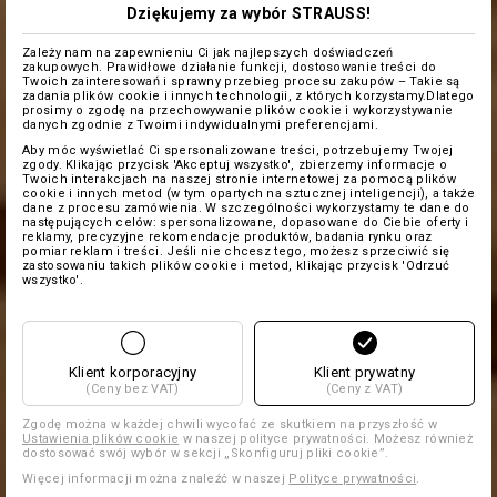
Dziękujemy za wybór STRAUSS!
Zależy nam na zapewnieniu Ci jak najlepszych doświadczeń
zakupowych. Prawidłowe działanie funkcji, dostosowanie treści do
Twoich zainteresowań i sprawny przebieg procesu zakupów – Takie są
zadania plików cookie i innych technologii, z których korzystamy.Dlatego
prosimy o zgodę na przechowywanie plików cookie i wykorzystywanie
danych zgodnie z Twoimi indywidualnymi preferencjami.
Aby móc wyświetlać Ci spersonalizowane treści, potrzebujemy Twojej
zgody. Klikając przycisk 'Akceptuj wszystko', zbierzemy informacje o
Twoich interakcjach na naszej stronie internetowej za pomocą plików
cookie i innych metod (w tym opartych na sztucznej inteligencji), a także
dane z procesu zamówienia. W szczególności wykorzystamy te dane do
następujących celów: spersonalizowane, dopasowane do Ciebie oferty i
reklamy, precyzyjne rekomendacje produktów, badania rynku oraz
pomiar reklam i treści. Jeśli nie chcesz tego, możesz sprzeciwić się
zastosowaniu takich plików cookie i metod, klikając przycisk 'Odrzuć
wszystko'.
Klient korporacyjny
Klient prywatny
(Ceny bez VAT)
(Ceny z VAT)
Zgodę można w każdej chwili wycofać ze skutkiem na przyszłość w
Ustawienia plików cookie
w naszej polityce prywatności. Możesz również
dostosować swój wybór w sekcji „Skonfiguruj pliki cookie”.
Więcej informacji można znaleźć w naszej
Polityce prywatności
.