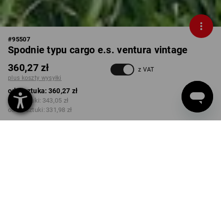
#
95507
Spodnie typu cargo e.s. ventura vintage
360,27 zł
z VAT
plus koszty wysyłki
od 1 sztuka:
360,27 zł
od 3 sztuki:
343,05 zł
od 10 sztuki:
331,98 zł
Czas dostawy ok.3–5 dni
robocze(ych)
KOLOR
ROZMIAR
46
wybierz
wybierz
brązowy umbra