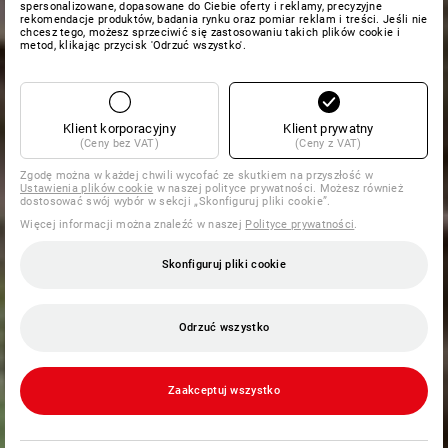
spersonalizowane, dopasowane do Ciebie oferty i reklamy, precyzyjne
rekomendacje produktów, badania rynku oraz pomiar reklam i treści. Jeśli nie
chcesz tego, możesz sprzeciwić się zastosowaniu takich plików cookie i
metod, klikając przycisk 'Odrzuć wszystko'.
Klient korporacyjny
Klient prywatny
(Ceny bez VAT)
(Ceny z VAT)
Zgodę można w każdej chwili wycofać ze skutkiem na przyszłość w
Ustawienia plików cookie
w naszej polityce prywatności. Możesz również
dostosować swój wybór w sekcji „Skonfiguruj pliki cookie”.
Więcej informacji można znaleźć w naszej
Polityce prywatności
.
Skonfiguruj pliki cookie
Odrzuć wszystko
Zaakceptuj wszystko