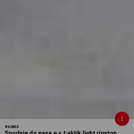
#
62803
Spodnie do pasa e.s.t:aktik light ripstop