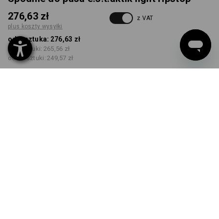
276,63 zł
z VAT
plus koszty wysyłki
od 1 sztuka:
276,63 zł
od 3 sztuki:
265,56 zł
od 10 sztuki:
249,57 zł
Czas dostawy ok.3–5 dni
robocze(ych)
KOLOR
ROZMIAR
44
wybierz
wybierz
niebieski nero
Rabat ilościowy
od 1 sztuka
od 3 sztuki
od 10 sztuki
Oszczędności:
Oszczędności:
Oszczędności:
0
%/
sztuka
4
%/
sztuki
10
%/
sztuki