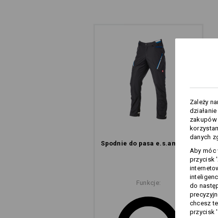
nie tylko fajnie wygladaja, ale takz
pozwalaja na wypuszczenie nagroma
wpuszczenie swiezego powietrza do 
W ten sposób gwarantuja komfortow
intensywnej pracy w upale.
Zależy n
działanie
zakupów –
korzysta
danych zg
Spodnie do pasa e.s.​ambition
Aby móc w
przycisk 
interneto
inteligen
Funkcje:
do następ
precyzyjn
chcesz te
przycisk 