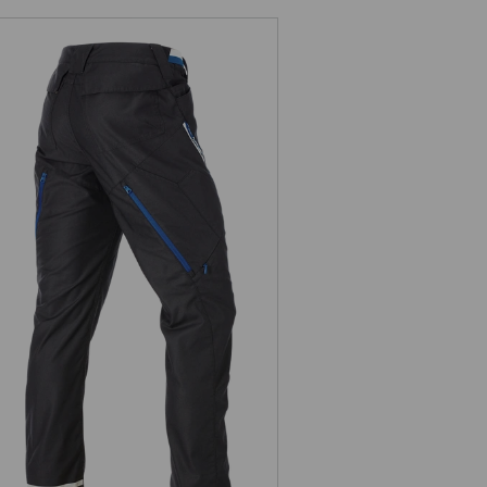
SZA WYDAJNOSC –
ITION!
 duch zespolowy & wydajnosc
ynamiczne wzornictwo, polaczenie
oboczej: ambitny zespól laczy sily,
boczy. Cel: funkcjonalna odziez
 komfortu. Odziez robocza
nosc nawet podczas intensywnej
ich temperaturach.
Spodnie do pasa e.s.ambition