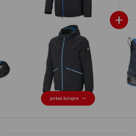
+
ak
Kurtka zimowa e.s.ambition
pokaż kolejne