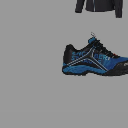
e.s. S1 Półbuty bezpieczne Mer