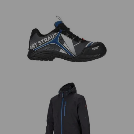
CZAS NA NAJWYZ
CZAS NA E.S.AMB
Pelna uzytecznosc w pracy,
Sportowe kroje, maksymalnie d
elementów odziezy sportowej i r
aby stworzyc sportowy strój ro
e.s. S3 Półbuty bezpieczne Turais
robocza, pelna mocy, energii i
zapewniajaca optymalna wydaj
aktywnosci fizycznej i w wysok
Odkryj kolekcje
Kurtka funkcyjna 3 w 1 e.s.ambition