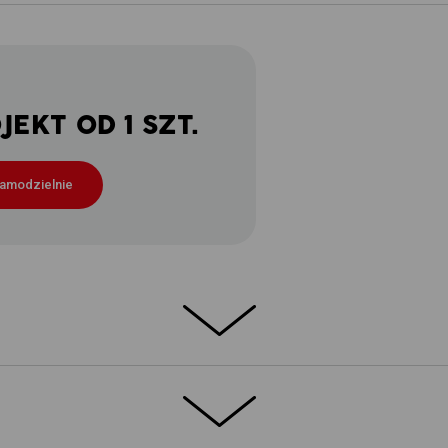
EKT OD 1 SZT.
samodzielnie
E
niki?
Dokładnie tam, gdzie powinny być –