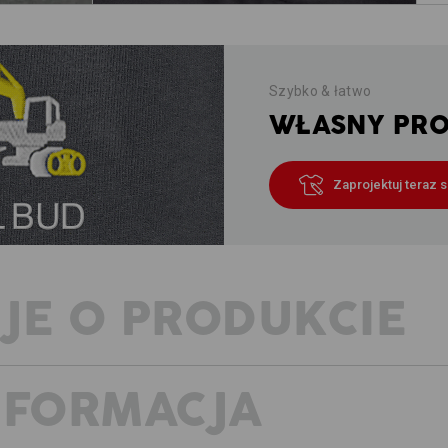
Szybko & łatwo
WŁASNY PROJ
Zaprojektuj teraz 
JE O PRODUKCIE
NFORMACJA
PRZEMYŚLANE SPODNIE ROBOCZ
z kieszeniami na nakolanniki
Gdzie tu są kieszenie na nakolan