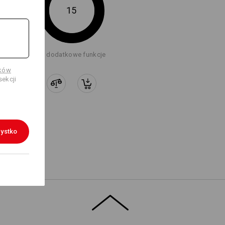
15
uzyskać więcej informacji.
+3 dodatkowe funkcje
ików
ekcji
Logoservice
ystko