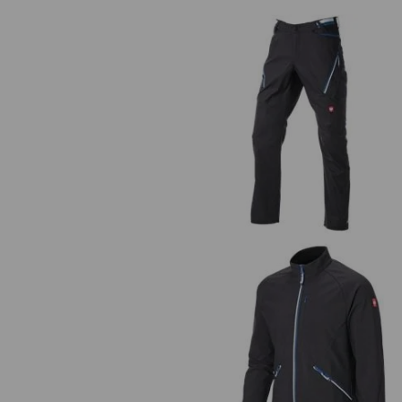
Spodnie wielokieszeniowe
e.s.ambition
Kurtka softshell e.s.ambition