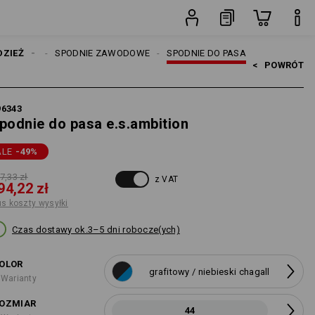
syłki
sztuka
ROBOCZE
DZIEŻ
SPODNIE ZAWODOWE
SPODNIE DO PASA
<   
POWRÓT
96343
podnie do pasa e.s.ambition
ALE
-49
%
7,33 zł
z VAT
94,22 zł
us koszty wysyłki
Czas dostawy ok.3–5 dni robocze(ych)
OLOR
grafitowy / niebieski chagall
 Warianty
OZMIAR
44