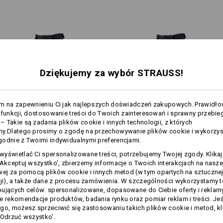
e zapewniaja niezbedna ochlode:
ergonomiczny krój z ukośnymi
dzonego ciepla na zewnatrz i
®
pas Flexbelt
z elastycznymi 
srodka – szybko i elastycznie.
kieszenie na nakolanniki z b
y klimat, nawet podczas
otwory wentylacyjne zapinane
na obu nogawkach
2 kieszenie ukośne, w tym jed
kieszonką zapinaną na zamek
2 kieszenie na pośladkach z k
Dziękujemy za wybór STRAUSS!
2 ukośne kieszenie na nog
1
/
2
błyskawiczny,
po prawej stron
kieszonką na smartfon i klapk
am na zapewnieniu Ci jak najlepszych doświadczeń zakupowych. Prawidł
subtelne odblaski
 funkcji, dostosowanie treści do Twoich zainteresowań i sprawny przebie
Zamów od razu także
wkładki na
 Takie są zadania plików cookie i innych technologii, z których
WYGODNE KIESZE
1
my.Dlatego prosimy o zgodę na przechowywanie plików cookie i wykorzy
/
4
odnie z Twoimi indywidualnymi preferencjami.
Materiał:
Szczególnie praktyczne sa uko
Spodnie do pasa e.s.​motion
Spodnie do pasa e.s.​motion
Materiał wierzchni
65
%
Poliester
/
3
wypelnieniu i pomimo zamka b
yświetlać Ci spersonalizowane treści, potrzebujemy Twojej zgody. Klika
2020 zimowe, męskie
2020
'Akceptuj wszystko', zbierzemy informacje o Twoich interakcjach na naszej
nogawkach nie przeszkadzaja p
Wskazówki pielęgnacyjne:
wej za pomocą plików cookie i innych metod (w tym opartych na sztuczne
latwy dostep przez caly czas.
Prać w pralce w temperaturze
cji), a także dane z procesu zamówienia. W szczególności wykorzystamy 
60°C
Wspólne funkcje:
Wspólne funkcje:
ujących celów: spersonalizowane, dopasowane do Ciebie oferty i reklamy
Suszyć w suszarce w niskiej
e rekomendacje produktów, badania rynku oraz pomiar reklam i treści. Jeśl
temperaturze
go, możesz sprzeciwić się zastosowaniu takich plików cookie i metod, kl
Nie czyścić na sucho
'Odrzuć wszystko'.