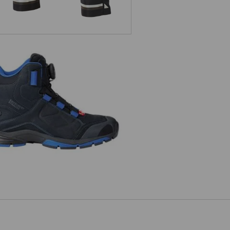
e.s. O2 Buty robocze Tethys mid