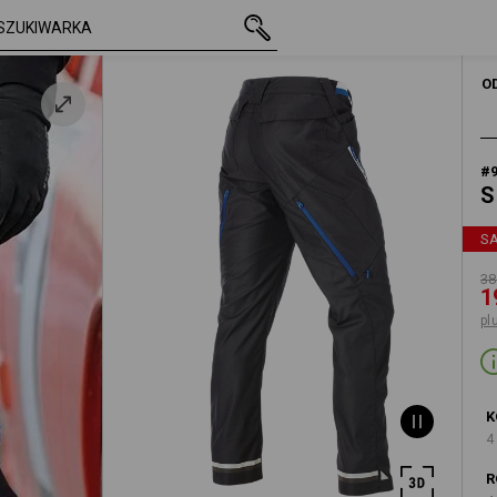
z VAT
387,33 zł
44
194,22 zł
plus koszty wy
MĘŻCZYŹNI
SPODNIE 
O
#
S
S
38
1
pl
K
4
R