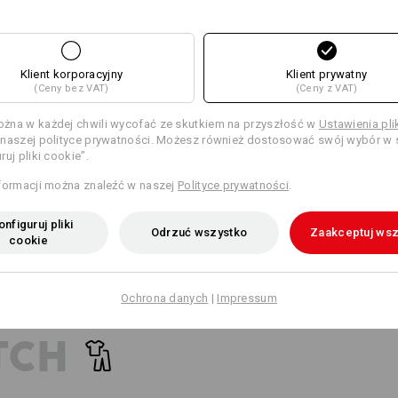
16
16
więcej
Klient korporacyjny
Klient prywatny
Kliknij przycisk „Karta danych”, aby 
(Ceny bez VAT)
(Ceny z VAT)
+6 dodatkowe funkcje
+4 dodatkowe funkcje
Karta danych
żna w każdej chwili wycofać ze skutkiem na przyszłość w
Ustawienia pl
E: WSZYSTKO W
naszej polityce prywatności. Możesz również dostosować swój wybór w s
ruj pliki cookie”.
Personalizacja:
ontrasty kolorystyczne nadaja
formacji można znaleźć w naszej
Polityce prywatności
.
dzo sportowy i ergonomiczny
Samodzielne
nfiguruj pliki
przygotowanie
Odrzuć wszystko
Zaakceptuj wsz
Porównaj wszystkie dane szczegółowe
cookie
Ochrona danych
|
Impressum
TCH