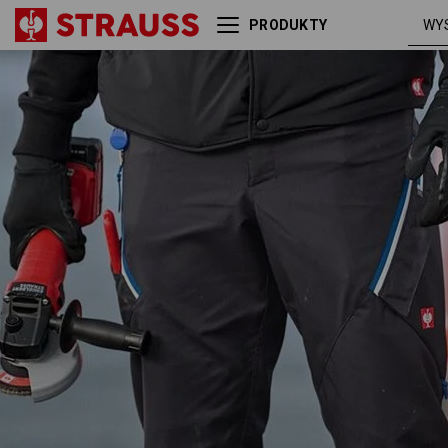
PRODUKTY
Spodnie do pasa
grafitowy /
e.s.ambition
niebieski
chagall