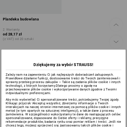
Plandeka budowlana
2
Warianty
od
28,17 zł
(z VAT) od 20 sztuki
Obejrzałeś(-aś) już 1 z 1 artykułów.
Dziękujemy za wybór STRAUSS!
Zależy nam na zapewnieniu Ci jak najlepszych doświadczeń zakupowych.
Prawidłowe działanie funkcji, dostosowanie treści do Twoich zainteresowań i
sprawny przebieg procesu zakupów – Takie są zadania plików cookie i innych
technologii, z których korzystamy.Dlatego prosimy o zgodę na
przechowywanie plików cookie i wykorzystywanie danych zgodnie z Twoimi
indywidualnymi preferencjami.
Aby móc wyświetlać Ci spersonalizowane treści, potrzebujemy Twojej zgody.
Klikając przycisk 'Akceptuj wszystko', zbierzemy informacje o Twoich
interakcjach na naszej stronie internetowej za pomocą plików cookie i innych
metod (w tym opartych na sztucznej inteligencji), a także dane z procesu
zamówienia. W szczególności wykorzystamy te dane do następujących celów:
SERWIS 032 630 44 53
spersonalizowane, dopasowane do Ciebie oferty i reklamy, precyzyjne
rekomendacje produktów, badania rynku oraz pomiar reklam i treści. Jeśli nie
chcesz tego, możesz sprzeciwić się zastosowaniu takich plików cookie i