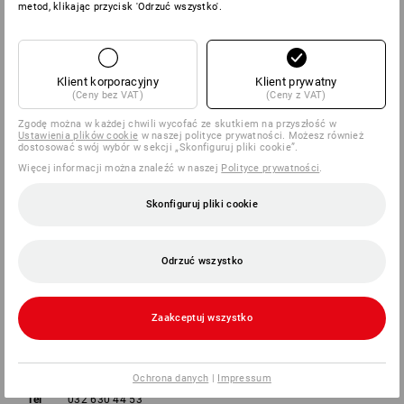
metod, klikając przycisk 'Odrzuć wszystko'.
SERVICE
FIRMY
Klient korporacyjny
Klient prywatny
(Ceny bez VAT)
(Ceny z VAT)
INFORMACJA
Zgodę można w każdej chwili wycofać ze skutkiem na przyszłość w
Ustawienia plików cookie
w naszej polityce prywatności. Możesz również
dostosować swój wybór w sekcji „Skonfiguruj pliki cookie”.
METODY PŁATNOŚCI
Więcej informacji można znaleźć w naszej
Polityce prywatności
.
Skonfiguruj pliki cookie
Odrzuć wszystko
Zaakceptuj wszystko
Strauss Polska sp. z o.o.
ul. Wróblewskiego W. 2a
40-214 Katowice
Ochrona danych
|
Impressum
Tel
032 630 44 53