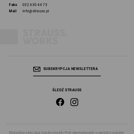
Faks
032 630 44 73
Mail
info@strauss.pl
SUBSKRYPCJA NEWSLETTERA
ŚLEDŹ STRAUSS
Wszystkie ceny
plus koszty wysyłki
Przy zamówieniach o wartości poniżej