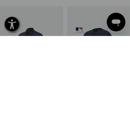
NOWOŚĆ
NOWOŚĆ
MLB™ Koszula robocza z
MLB™ Koszulka
krótkim rękawem
2
kolory/ów
6
kolory/ów
179,46 zł
135,18 zł
(z VAT)
(z VAT)