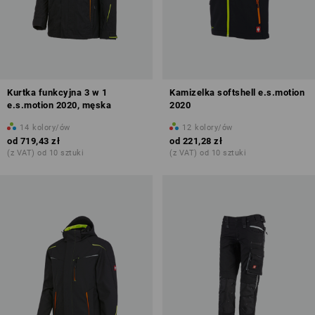
Kurtka funkcyjna 3 w 1
Kamizelka softshell e.s.motion
e.s.motion 2020, męska
2020
14
kolory/ów
12
kolory/ów
od
719,43 zł
od
221,28 zł
(z VAT) od 10 sztuki
(z VAT) od 10 sztuki