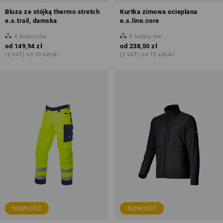
Bluza ze stójką thermo stretch
Kurtka zimowa ocieplana
e.s.trail, damska
e.s.line.core
4
kolory/ów
5
kolory/ów
od
149,94 zł
od
238,50 zł
(z VAT) od 10 sztuki
(z VAT) od 10 sztuki
NOWOŚĆ
NOWOŚĆ