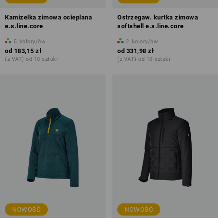
Kamizelka zimowa ocieplana
Ostrzegaw. kurtka zimowa
e.s.line.core
softshell e.s.line.core
5
kolory/ów
2
kolory/ów
od
183,15 zł
od
331,98 zł
(z VAT) od 10 sztuki
(z VAT) od 10 sztuki
NOWOŚĆ
NOWOŚĆ