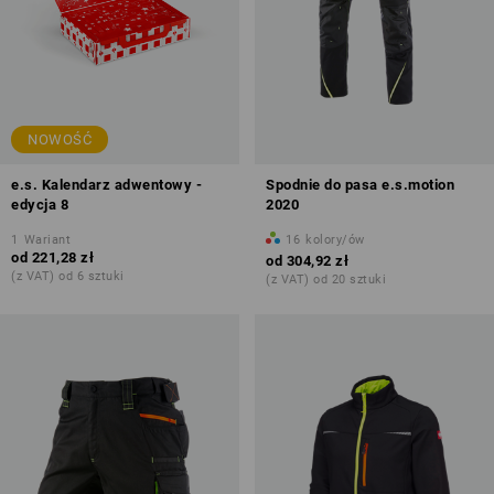
NOWOŚĆ
e.s. Kalendarz adwentowy -
Spodnie do pasa e.s.motion
edycja 8
2020
1
Wariant
16
kolory/ów
od
221,28 zł
od
304,92 zł
(z VAT) od 6 sztuki
(z VAT) od 20 sztuki