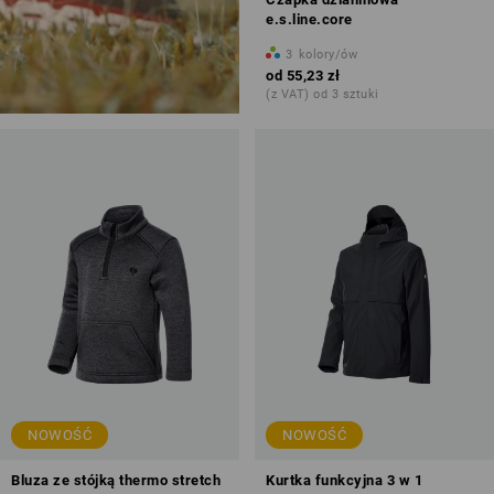
e.s.line.core
3
kolory/ów
od
55,23 zł
(z VAT) od 3 sztuki
NOWOŚĆ
NOWOŚĆ
Bluza ze stójką thermo stretch
Kurtka funkcyjna 3 w 1