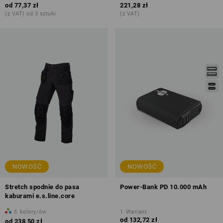
od
77,37 zł
221,28 zł
(z VAT) od 3 sztuki
(z VAT)
NOWOŚĆ
NOWOŚĆ
Stretch spodnie do pasa
Power-Bank PD 10.000 mAh
kaburami e.s.line.core
5
kolory/ów
1
Wariant
od
132,72 zł
od
238,50 zł