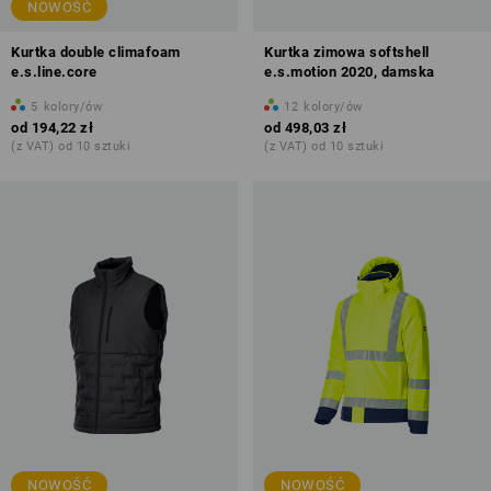
NOWOŚĆ
Kurtka double climafoam
Kurtka zimowa softshell
e.s.line.core
e.s.motion 2020, damska
5
kolory/ów
12
kolory/ów
od
194,22 zł
od
498,03 zł
(z VAT) od 10 sztuki
(z VAT) od 10 sztuki
NOWOŚĆ
NOWOŚĆ