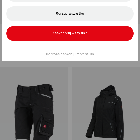
Odrzuć wszystko
NOWOŚĆ
Bluza Troyer funkc. thermo
Spodnie do pasa e.s.line.core
Zaakceptuj wszystko
stretch e.s.motion 2020
13
kolory/ów
5
kolory/ów
od
165,93 zł
od
194,22 zł
Ochrona danych
|
Impressum
(z VAT) od 10 sztuki
(z VAT) od 10 sztuki