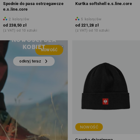
Spodnie do pasa ostrzegawcze
Kurtka softshell e.s.line.core
e.s.line.core
2
kolory/ów
5
kolory/ów
od
238,50 zł
od
221,28 zł
(z VAT) od 10 sztuki
(z VAT) od 10 sztuki
NOWOŚCI DLA
KOBIET
NOWOŚĆ
odkryj teraz
NOWOŚĆ
Czapka dzianinowa