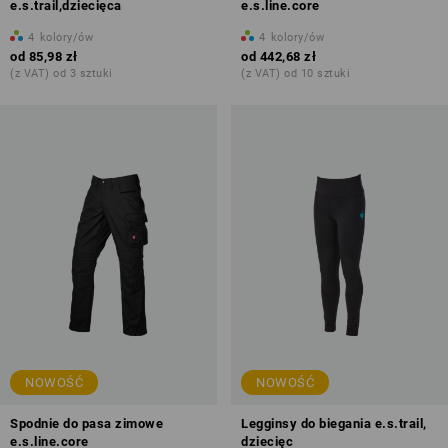
e.s.trail,dziecięca
e.s.line.core
4
kolory/ów
4
kolory/ów
od
85,98 zł
od
442,68 zł
(z VAT) od 3 sztuki
(z VAT) od 10 sztuki
NOWOŚĆ
NOWOŚĆ
Spodnie do pasa zimowe
Legginsy do biegania e.s.trail,
e.s.line.core
dziecięc