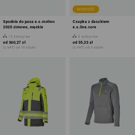
NOWOŚĆ
Spodnie do pasa e.s.motion
Czapka z daszkiem
2020 zimowe, męskie
e.s.line.core
12
kolory/ów
3
kolory/ów
od
360,27 zł
od
55,23 zł
(z VAT) od 10 sztuki
(z VAT) od 3 sztuki