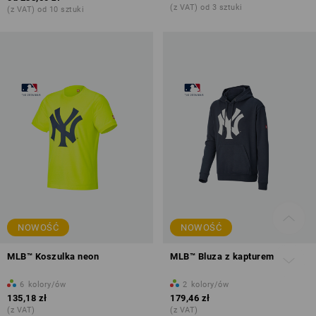
(z VAT) od 3 sztuki
(z VAT) od 10 sztuki
NOWOŚĆ
NOWOŚĆ
MLB™ Koszulka neon
MLB™ Bluza z kapturem
6
kolory/ów
2
kolory/ów
135,18 zł
179,46 zł
(z VAT)
(z VAT)