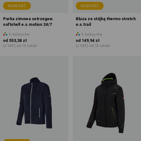
NOWOŚĆ
NOWOŚĆ
Parka zimowa ostrzegaw.
Bluza ze stójką thermo stretch
softshell e.s.motion 24/7
e.s.trail
5
kolory/ów
6
kolory/ów
od
553,38 zł
od
149,94 zł
(z VAT) od 10 sztuki
(z VAT) od 10 sztuki