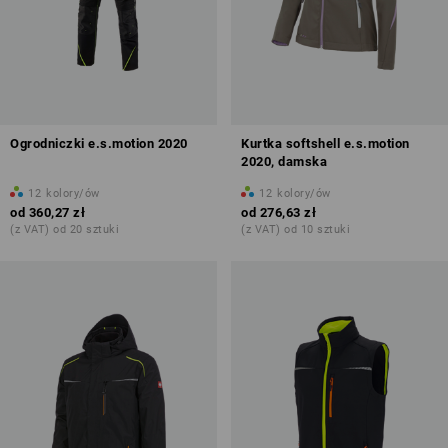
Ogrodniczki e.s.motion 2020
Kurtka softshell e.s.motion
2020, damska
12
kolory/ów
12
kolory/ów
od
360,27 zł
od
276,63 zł
(z VAT) od 20 sztuki
(z VAT) od 10 sztuki