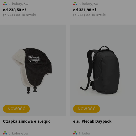
2
kolory/ów
5
kolory/ów
od
238,50 zł
od
331,98 zł
(z VAT) od 10 sztuki
(z VAT) od 10 sztuki
NOWOŚĆ
NOWOŚĆ
Czapka zimowa e.s.e:pic
e.s. Plecak Daypack
3
kolory/ów
1
kolor