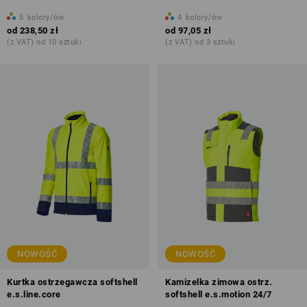
5
kolory/ów
4
kolory/ów
od
238,50 zł
od
97,05 zł
(z VAT) od 10 sztuki
(z VAT) od 3 sztuki
NOWOŚĆ
NOWOŚĆ
Kurtka ostrzegawcza softshell
Kamizelka zimowa ostrz.
e.s.line.core
softshell e.s.motion 24/7