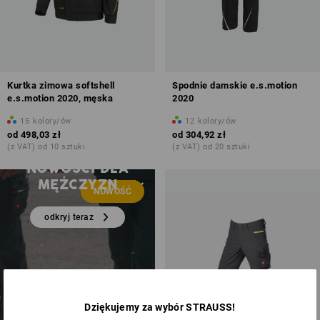
Kurtka zimowa softshell
Spodnie damskie e.s.motion
e.s.motion 2020, męska
2020
15
kolory/ów
12
kolory/ów
od
498,03 zł
od
304,92 zł
(z VAT) od 10 sztuki
(z VAT) od 20 sztuki
NOWOŚCI DLA
MĘŻCZYZN
NOWOŚĆ
odkryj teraz
Dziękujemy za wybór STRAUSS!