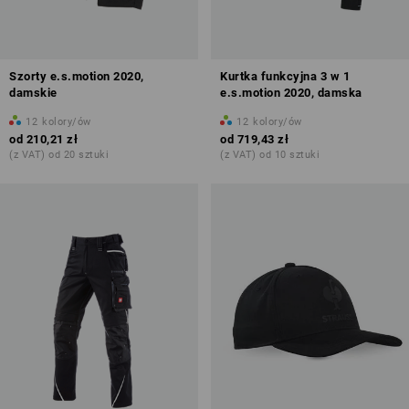
Szorty e.s.motion 2020,
Kurtka funkcyjna 3 w 1
damskie
e.s.motion 2020, damska
12
kolory/ów
12
kolory/ów
od
210,21 zł
od
719,43 zł
(z VAT) od 20 sztuki
(z VAT) od 10 sztuki