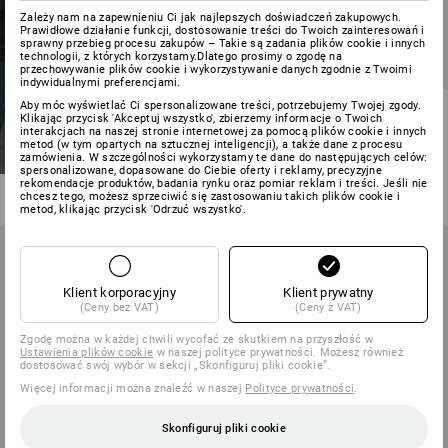
Zależy nam na zapewnieniu Ci jak najlepszych doświadczeń zakupowych.
Prawidłowe działanie funkcji, dostosowanie treści do Twoich zainteresowań i
sprawny przebieg procesu zakupów – Takie są zadania plików cookie i innych
technologii, z których korzystamy.Dlatego prosimy o zgodę na
NOWOŚĆ
przechowywanie plików cookie i wykorzystywanie danych zgodnie z Twoimi
indywidualnymi preferencjami.
Aby móc wyświetlać Ci spersonalizowane treści, potrzebujemy Twojej zgody.
Stretch spodnie do pasa
Klikając przycisk 'Akceptuj wszystko', zbierzemy informacje o Twoich
e.s.line.core
interakcjach na naszej stronie internetowej za pomocą plików cookie i innych
metod (w tym opartych na sztucznej inteligencji), a także dane z procesu
zamówienia. W szczególności wykorzystamy te dane do następujących celów:
5
kolory/ów
spersonalizowane, dopasowane do Ciebie oferty i reklamy, precyzyjne
od
238,50 zł
rekomendacje produktów, badania rynku oraz pomiar reklam i treści. Jeśli nie
(z VAT) od 10 sztuki
chcesz tego, możesz sprzeciwić się zastosowaniu takich plików cookie i
metod, klikając przycisk 'Odrzuć wszystko'.
Klient korporacyjny
Klient prywatny
(Ceny bez VAT)
(Ceny z VAT)
Zgodę można w każdej chwili wycofać ze skutkiem na przyszłość w
Ustawienia plików cookie
w naszej polityce prywatności. Możesz również
dostosować swój wybór w sekcji „Skonfiguruj pliki cookie”.
Więcej informacji można znaleźć w naszej
Polityce prywatności
.
Skonfiguruj pliki cookie