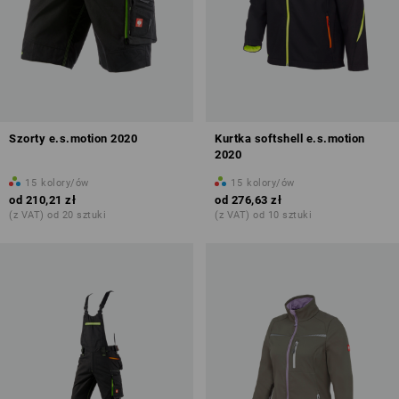
Szorty e.s.motion 2020
Kurtka softshell e.s.motion
2020
15
kolory/ów
15
kolory/ów
od
210,21 zł
od
276,63 zł
(z VAT) od 20 sztuki
(z VAT) od 10 sztuki