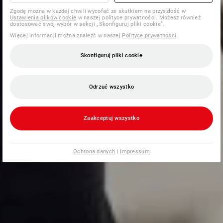
Zgodę można w każdej chwili wycofać ze skutkiem na przyszłość w
Ustawienia plików cookie
w naszej polityce prywatności. Możesz również
dostosować swój wybór w sekcji „Skonfiguruj pliki cookie”.
Więcej informacji można znaleźć w naszej
Polityce prywatności
.
Skonfiguruj pliki cookie
Odrzuć wszystko
Zaakceptuj wszystko
Ochrona danych
|
Impressum