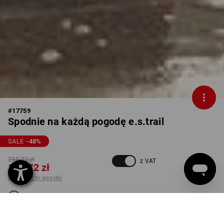
#
17759
Spodnie na każdą pogodę e.s.trail
SALE
-48
%
255,72 zł
z VAT
132,72 zł
plus koszty wysyłki
Niedostępne
KOLOR
ROZMIAR