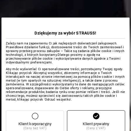
Dziękujemy za wybór STRAUSS!
Zależy nam na zapewnieniu Ci jak najlepszych doświadczeń zakupowych.
Prawidłowe działanie funkcji, dostosowanie treści do Twoich zainteresowań i
sprawny przebieg procesu zakupów – Takie są zadania plików cookie i innych
technologii, z których korzystamy.Dlatego prosimy o zgodę na
przechowywanie plików cookie i wykorzystywanie danych zgodnie z Twoimi
indywidualnymi preferencjami.
Aby móc wyświetlać Ci spersonalizowane treści, potrzebujemy Twojej zgody.
Klikając przycisk 'Akceptuj wszystko', zbierzemy informacje o Twoich
interakcjach na naszej stronie internetowej za pomocą plików cookie i innych
metod (w tym opartych na sztucznej inteligencji), a także dane z procesu
zamówienia. W szczególności wykorzystamy te dane do następujących celów:
spersonalizowane, dopasowane do Ciebie oferty i reklamy, precyzyjne
rekomendacje produktów, badania rynku oraz pomiar reklam i treści. Jeśli nie
chcesz tego, możesz sprzeciwić się zastosowaniu takich plików cookie i
metod, klikając przycisk 'Odrzuć wszystko'.
Klient korporacyjny
Klient prywatny
(Ceny bez VAT)
(Ceny z VAT)