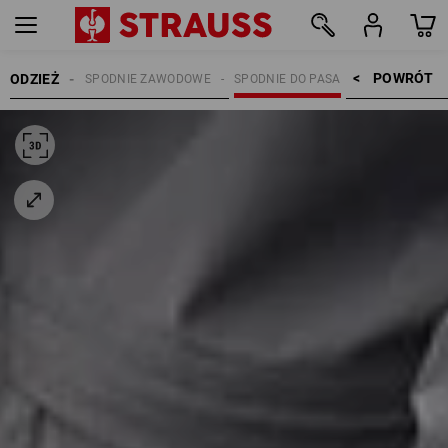
POWRÓT    >
ODZIEŻ
E ROBOCZE
SPODNIE ZAWODOWE
SPODNIE DO PASA