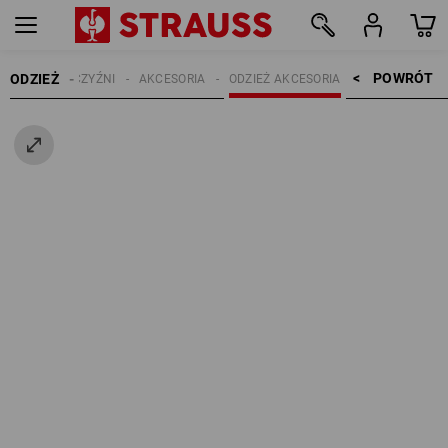
POWRÓT    >
ODZIEŻ
MĘŻCZYŹNI
AKCESORIA
ODZIEŻ AKCESORIA