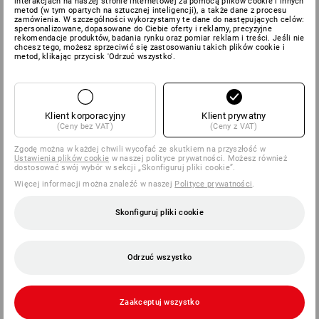
interakcjach na naszej stronie internetowej za pomocą plików cookie i innych
metod (w tym opartych na sztucznej inteligencji), a także dane z procesu
zamówienia. W szczególności wykorzystamy te dane do następujących celów:
spersonalizowane, dopasowane do Ciebie oferty i reklamy, precyzyjne
rekomendacje produktów, badania rynku oraz pomiar reklam i treści. Jeśli nie
chcesz tego, możesz sprzeciwić się zastosowaniu takich plików cookie i
metod, klikając przycisk 'Odrzuć wszystko'.
Klient korporacyjny
Klient prywatny
(Ceny bez VAT)
(Ceny z VAT)
Zgodę można w każdej chwili wycofać ze skutkiem na przyszłość w
Ustawienia plików cookie
w naszej polityce prywatności. Możesz również
dostosować swój wybór w sekcji „Skonfiguruj pliki cookie”.
Więcej informacji można znaleźć w naszej
Polityce prywatności
.
Skonfiguruj pliki cookie
Odrzuć wszystko
Zaakceptuj wszystko