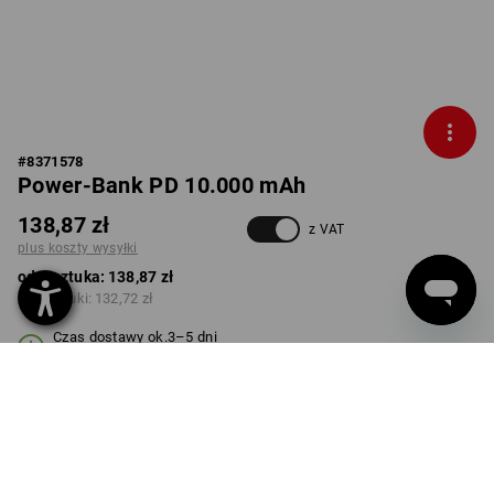
#
8371578
Power-Bank PD 10.000 mAh
138,87 zł
z VAT
plus koszty wysyłki
od 1 sztuka:
138,87 zł
od 3 sztuki:
132,72 zł
Czas dostawy ok.3–5 dni
robocze(ych)
Rabat ilościowy
od 1 sztuka
od 3 sztuki
Oszczędności:
Oszczędności: