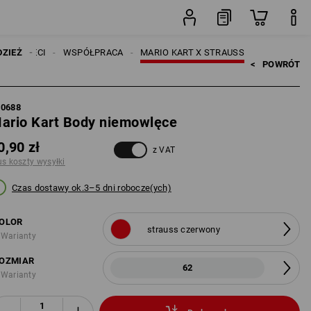
ki
sztuka
DZIEŻ
DZIECI
WSPÓŁPRACA
MARIO KART X STRAUSS
<   
POWRÓT
70688
ario Kart Body niemowlęce
0,90 zł
z VAT
us koszty wysyłki
Czas dostawy ok.3–5 dni robocze(ych)
OLOR
strauss czerwony
 Warianty
OZMIAR
62
 Warianty