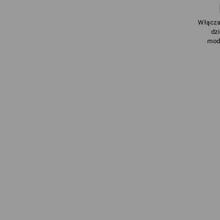
Włącza
dz
modn