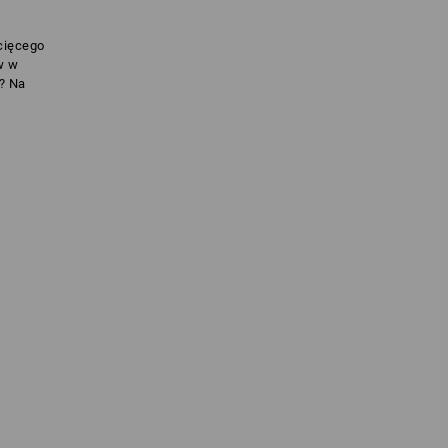
!
cięcego
w w
ę? Na