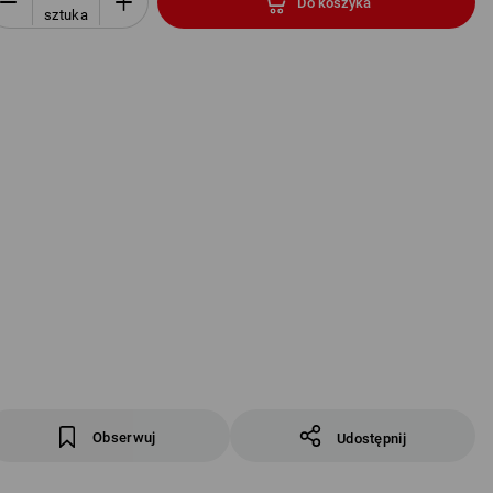
Do koszyka
sztuka
Obserwuj
Udostępnij