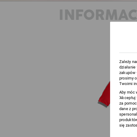
INFORMAC
Zależy na
działanie
zakupów –
prosimy o
Twoimi in
Aby móc w
'Akceptuj
za pomocą
dane z pr
spersonal
produktów
się zasto