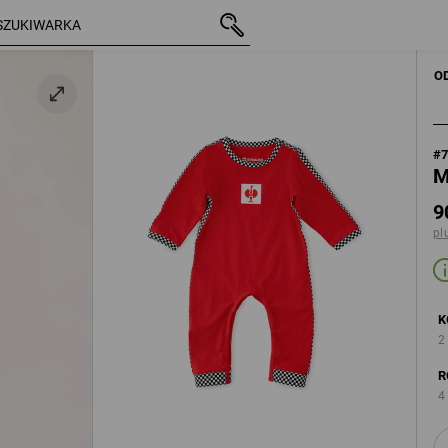
z VAT
90,90 zł
62
plus koszty wysył
O
#
M
9
pl
K
2
R
4