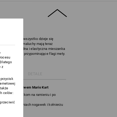
DKRYWCÓW
dku niemowląt wszystko dzieje się
ody Mario Kart maluchy mają teraz
ki. Miękka, wygodna i elastyczna mieszanka
e
nkiety w kratkę przypominające flagi mety.
procesu
.Dlatego
 z
DETALE
 przycisk
ternetowej
y z fajnym motywem Mario Kart
 także
h celów:
 dzięki zatrzaskom na ramieniu i po
sprzeciwić
wach, zakończeniach nogawek i kołnierzu