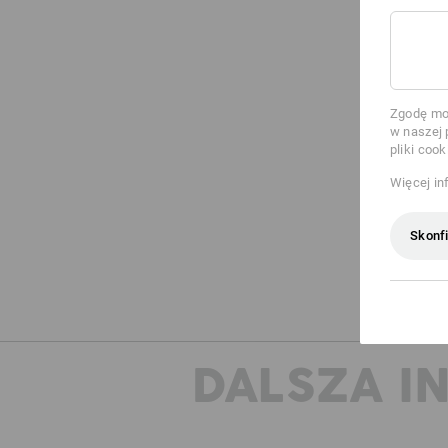
Zgodę moż
w naszej 
pliki cook
Więcej in
Skonfi
DALSZA I