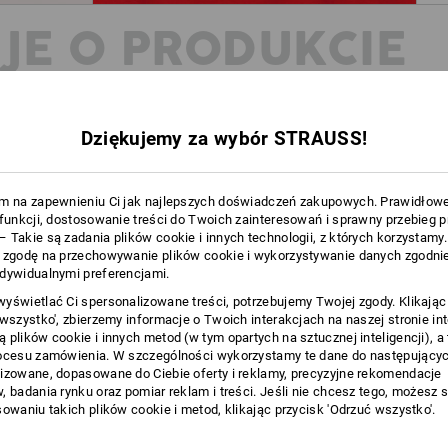
JE O PRODUKCIE
KOMFORT DLA RACZKUJĄCYCH O
Dziękujemy za wybór STRAUSS!
Rozwój i odkrywanie świata: w przypa
wyjątkowo szybko! Dzięki Strauss x b
odpowiedni strój do tej szybkiej nau
m na zapewnieniu Ci jak najlepszych doświadczeń zakupowych. Prawidłow
bawełny, fajny nadruk Mario Kart i ma
 funkcji, dostosowanie treści do Twoich zainteresowań i sprawny przebieg 
Czekamy na kolejne odkrycie!
 Takie są zadania plików cookie i innych technologii, z których korzystamy
 zgodę na przechowywanie plików cookie i wykorzystywanie danych zgodnie
dywidualnymi preferencjami.
OPIS
yświetlać Ci spersonalizowane treści, potrzebujemy Twojej zgody. Klikając
 wszystko', zbierzemy informacje o Twoich interakcjach na naszej stronie in
Wygodne body z elastycznej bawełn
 plików cookie i innych metod (w tym opartych na sztucznej inteligencji), a
ocesu zamówienia. W szczególności wykorzystamy te dane do następującyc
łatwe zakładanie i zdejmowanie
izowane, dopasowane do Ciebie oferty i reklamy, precyzyjne rekomendacje
wewnętrznej stronie nogawki
, badania rynku oraz pomiar reklam i treści. Jeśli nie chcesz tego, możesz 
elastyczne ściągacze na ręka
sowaniu takich plików cookie i metod, klikając przycisk 'Odrzuć wszystko'.
Materiał: