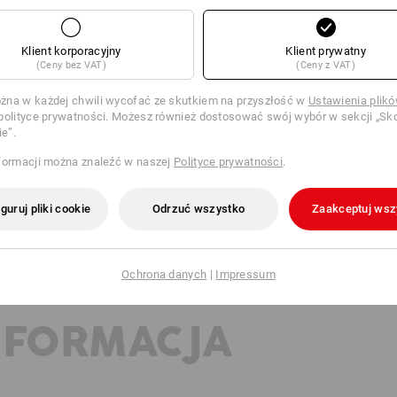
Materiał wierzchni
95
%
Bawełna
/
5
Wskazówki pielęgnacyjne:
Klient korporacyjny
Klient prywatny
Prać w pralce w temperaturze
(Ceny bez VAT)
(Ceny z VAT)
40°C
Suszyć w suszarce w niskiej
temperaturze
na w każdej chwili wycofać ze skutkiem na przyszłość w
Ustawienia plik
polityce prywatności. Możesz również dostosować swój wybór w sekcji „Sko
Nie czyścić na sucho
ie”.
formacji można znaleźć w naszej
Polityce prywatności
.
!!! Artykuł sezonowy !!! Dostawa tyl
guruj pliki cookie
Odrzuć wszystko
Zaakceptuj wsz
Ochrona danych
|
Impressum
NFORMACJA