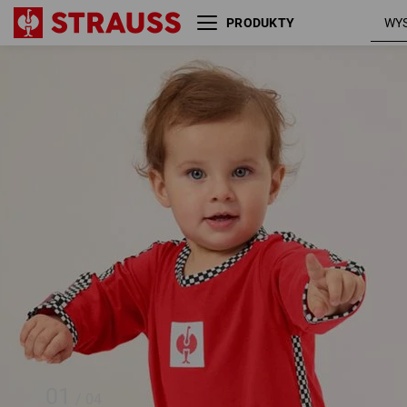
PRODUKTY
Mario Kart Body
strauss
niemowlęce
czerwony
01
/
04