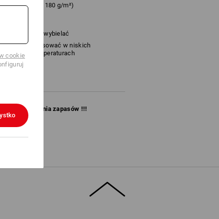
%
Elastan
(ok. 180 g/m²)
Nie wybielać
Prasować w niskich
temperaturach
ów cookie
nfiguruj
ko do wyczerpania zapasów !!!
ystko