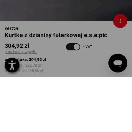
#
61729
Kurtka z dzianiny futerkowej e.s.e:pic
304,92 zł
z VAT
plus koszty wysyłki
od 1 sztuka:
304,92 zł
od 3 sztuki:
282,78 zł
od 10 sztuki:
265,56 zł
Czas dostawy ok.3–5 dni
robocze(ych)
KOLOR
ROZMIAR
M
wybierz
wybierz
migdałowy brąz