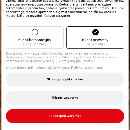
zamówienia. W szczególności wykorzystamy te dane do następujących celów:
spersonalizowane, dopasowane do Ciebie oferty i reklamy, precyzyjne
rekomendacje produktów, badania rynku oraz pomiar reklam i treści. Jeśli nie
chcesz tego, możesz sprzeciwić się zastosowaniu takich plików cookie i
metod, klikając przycisk 'Odrzuć wszystko'.
Klient korporacyjny
Klient prywatny
(Ceny bez VAT)
(Ceny z VAT)
Zgodę można w każdej chwili wycofać ze skutkiem na przyszłość w
Ustawienia plików cookie
w naszej polityce prywatności. Możesz również
dostosować swój wybór w sekcji „Skonfiguruj pliki cookie”.
Więcej informacji można znaleźć w naszej
Polityce prywatności
.
Skonfiguruj pliki cookie
Odrzuć wszystko
Zaakceptuj wszystko