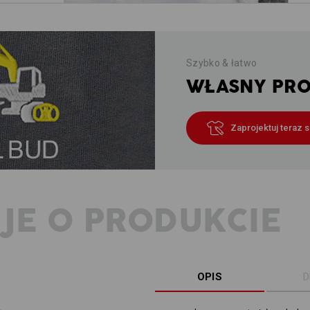
Szybko & łatwo
WŁASNY PROJ
Zaprojektuj teraz 
JE O PRODUKCIE
OPIS
D