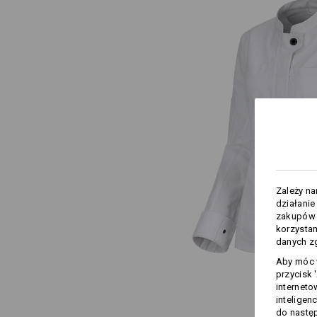
Zależy n
działanie
zakupów –
korzysta
danych zg
Aby móc w
przycisk 
interneto
inteligen
do następ