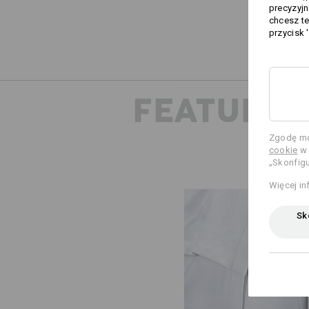
precyzyjn
chcesz te
przycisk 
FEATURES
Zgodę mo
cookie
w 
„Skonfigu
Więcej in
Sko