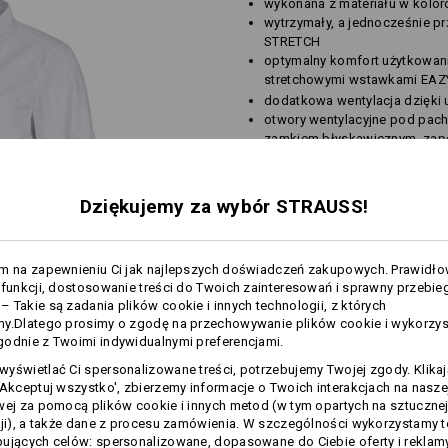
wykonana z materiału w kolo
wytrzymały, a jednocześnie pr
STRETCH
optymalny komfort użytkowani
stretchowymi wstawkami EAZ
dodatkowa wentylacja dzięki u
otwory wentylacyjne pod pach
zamkiem błyskawicznym, zap
klimatyczny, łatwiejsze zakł
zamek błyskawiczny na całej 
łatwo podwijane mankiety m
Dziękujemy za wybór STRAUSS!
kieszeń na piersi zapinana na 
Materiał:
am na zapewnieniu Ci jak najlepszych doświadczeń zakupowych. Prawidł
Materiał wierzchni
75
%
Bawełna
/
2
 funkcji, dostosowanie treści do Twoich zainteresowań i sprawny przebie
(ok. 230 g/m²)
 Takie są zadania plików cookie i innych technologii, z których
my.Dlatego prosimy o zgodę na przechowywanie plików cookie i wykorzy
Wskazówki pielęgnacyjne:
odnie z Twoimi indywidualnymi preferencjami.
Prać w pralce w temperaturze
60°C
yświetlać Ci spersonalizowane treści, potrzebujemy Twojej zgody. Klika
Suszyć w suszarce
'Akceptuj wszystko', zbierzemy informacje o Twoich interakcjach na naszej
wej za pomocą plików cookie i innych metod (w tym opartych na sztuczne
Można prać chemicznie w
perchloroetylenie
cji), a także dane z procesu zamówienia. W szczególności wykorzystamy 
ujących celów: spersonalizowane, dopasowane do Ciebie oferty i reklamy