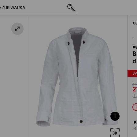
z VAT
415,62 zł
XS
ły
216,36 zł
plus koszty wysyłki
O
#
B
d
S
41
2
pl
K
4