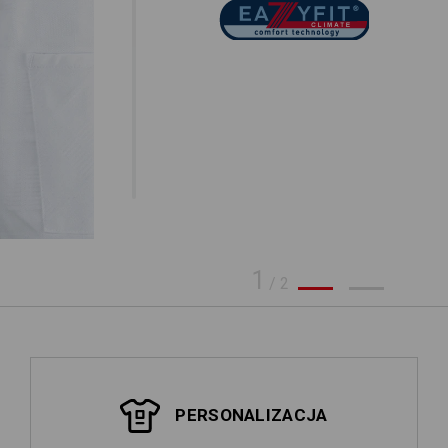
1
/
2
PERSONALIZACJA