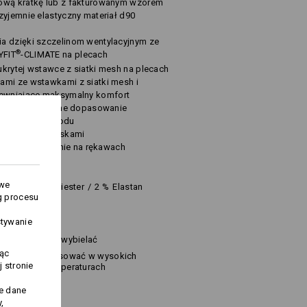
rową kratkę lub z fakturowanym wzorem
zyjemnie elastyczny materiał d90
a dzięki szczelinom wentylacyjnym ze
®
YFIT
-CLIMATE na plecach
krytej wstawce z siatki mesh na plecach
ami ze wstawkami z siatki mesh i
ewniające maksymalny komfort
adanie i optymalne dopasowanie
długości z przodu
ocowane zatrzaskami
rzep i 2 kieszenie na rękawach
owe
3
%
Elastomultiester
/
2
%
Elastan
g procesu
stywanie
Nie wybielać
jąc
Prasować w wysokich
 stronie
temperaturach
j
te dane
,