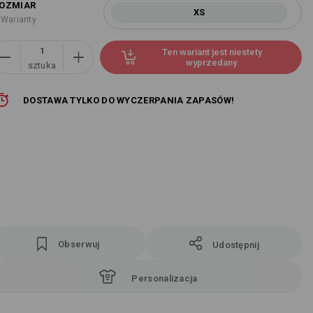
OZMIAR
XS
 Warianty
Ten wariant jest niestety
wyprzedany.
sztuka
DOSTAWA TYLKO DO WYCZERPANIA ZAPASÓW!
Obserwuj
Udostępnij
Personalizacja