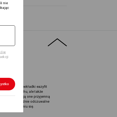
i nie
ikając
Logoservice
ików
ekcji
KORZYŚCI
ystko
n: sprawdzone wkładki eazyfit
do każdego ruchu, ale także
ści. Umożliwiają one przyjemną
h, co jest wyraźnie odczuwalne
zyjającej poceniu się.