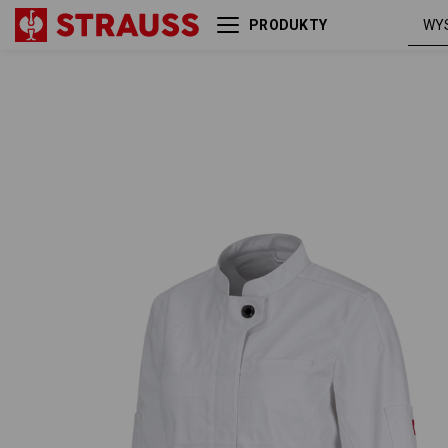
PRODUKTY
Bluza kucharska z długim ręk.
bia
e.s.fusion, damska