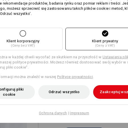
e rekomendacje produktów, badania rynku oraz pomiar reklam i treści. Jeśl
go, możesz sprzeciwić się zastosowaniu takich plików cookie i metod, kl
'Odrzuć wszystko'.
więcej
Personalizacja:
Samodzielne
Klient korporacyjny
Klient prywatny
przygotowanie
(Ceny bez VAT)
(Ceny z VAT)
żna w każdej chwili wycofać ze skutkiem na przyszłość w
Ustawienia pl
naszej polityce prywatności. Możesz również dostosować swój wybór w s
ruj pliki cookie”.
formacji można znaleźć w naszej
Polityce prywatności
.
JEDNA WKŁADKA – DWIE 
nfiguruj pliki
Odrzuć wszystko
Zaakceptuj wsz
cookie
Podwójna korzyść dla pleców i ramio
nie tylko elastycznie dopasowują się 
zapewniają niezbędne uczucie świeżo
wentylację w newralgicznych miejscac
Ochrona danych
|
Impressum
zwłaszcza podczas ciężkiej pracy spr