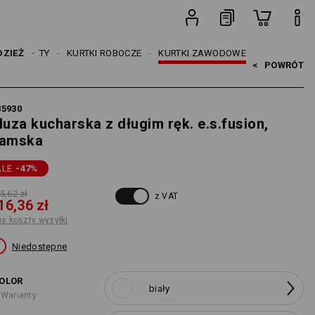
sztuka
DZIEŻ
KOBIETY
KURTKI ROBOCZE
KURTKI ZAWODOWE
<   
POWRÓT
85930
luza kucharska z długim ręk. e.s.fusion,
amska
ALE
-47
%
5,62 zł
z VAT
16,36 zł
us koszty wysyłki
Niedostępne
OLOR
biały
 Warianty