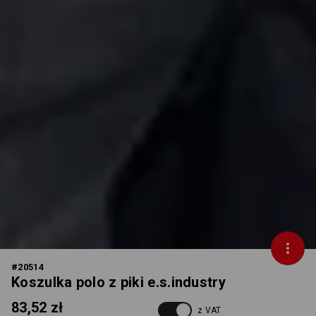
#
20514
Koszulka polo z piki e.s.industry
83,52 zł
z VAT