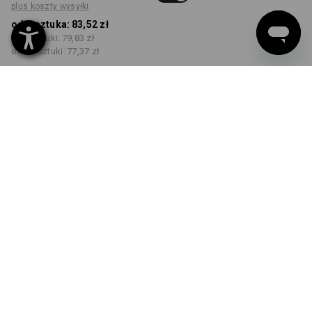
plus koszty wysyłki
od 1 sztuka:
83,52 zł
od 5 sztuki:
79,83 zł
od 30 sztuki:
77,37 zł
Czas dostawy ok.3–5 dni
robocze(ych)
KOLOR
ROZMIAR
S
wybierz
wybierz
ognistoczerwony
Rabat ilościowy
od 1 sztuka
od 5 sztuki
od 30 sztuki
Oszczędności:
Oszczędności:
Oszczędności:
0
%/
sztuka
4
%/
sztuki
7
%/
sztuki