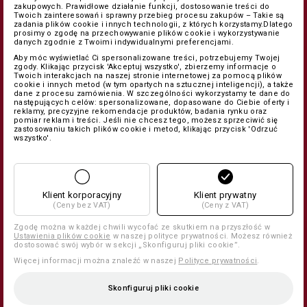
zakupowych. Prawidłowe działanie funkcji, dostosowanie treści do
Twoich zainteresowań i sprawny przebieg procesu zakupów – Takie są
zadania plików cookie i innych technologii, z których korzystamy.Dlatego
prosimy o zgodę na przechowywanie plików cookie i wykorzystywanie
danych zgodnie z Twoimi indywidualnymi preferencjami.
Aby móc wyświetlać Ci spersonalizowane treści, potrzebujemy Twojej
zgody. Klikając przycisk 'Akceptuj wszystko', zbierzemy informacje o
Twoich interakcjach na naszej stronie internetowej za pomocą plików
cookie i innych metod (w tym opartych na sztucznej inteligencji), a także
dane z procesu zamówienia. W szczególności wykorzystamy te dane do
następujących celów: spersonalizowane, dopasowane do Ciebie oferty i
reklamy, precyzyjne rekomendacje produktów, badania rynku oraz
pomiar reklam i treści. Jeśli nie chcesz tego, możesz sprzeciwić się
zastosowaniu takich plików cookie i metod, klikając przycisk 'Odrzuć
wszystko'.
Klient korporacyjny
Klient prywatny
(Ceny bez VAT)
(Ceny z VAT)
Zgodę można w każdej chwili wycofać ze skutkiem na przyszłość w
Ustawienia plików cookie
w naszej polityce prywatności. Możesz również
dostosować swój wybór w sekcji „Skonfiguruj pliki cookie”.
Więcej informacji można znaleźć w naszej
Polityce prywatności
.
Skonfiguruj pliki cookie