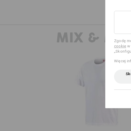
MIX & MA
Zgodę mo
cookie
w 
„Skonfigu
Więcej in
Sko
e.s. Koszulka cotton