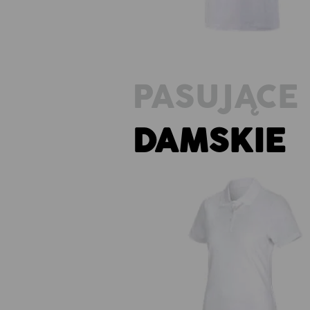
PASUJĄCE 
DAMSKIE
e.s. Koszulka polo funkcyjna po
cotton, damska