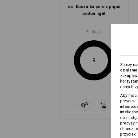
e.s. Koszulka polo z piqué
cotton light
Funkcje:
9
Zależy n
działanie
zakupów –
korzysta
danych zg
Aby móc w
przycisk 
interneto
inteligen
do następ
precyzyjn
chcesz te
przycisk 