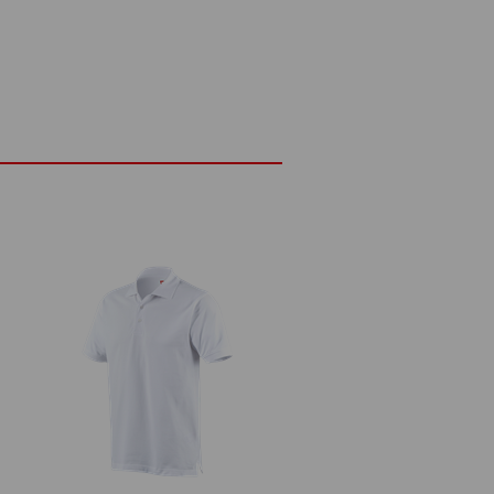
 lekkością i przewiewnością. Miękka
egancko, ale także tworzy mniej punktów
a dobrą cyrkulację powietrza i przyjemny
dy, stworzona, by zapewnić pełną
rach!
DETALE
go, miękkiego i eleganckiego materiału
ok. 150 g/m²)
Nie wybielać
Prasować w niskich