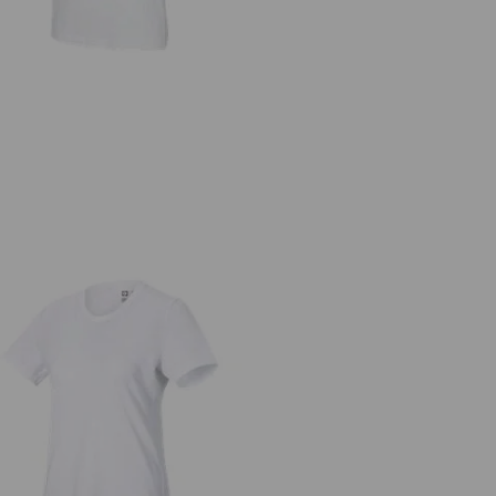
.s. Koszulka z piqué cotton light,
damska