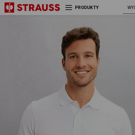
PRODUKTY
e.s. Koszulka polo z piqué
biał
cotton light