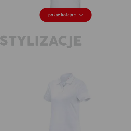
pokaż kolejne
STYLIZACJE
ly
e
e.s. Koszulka polo cotton, damska