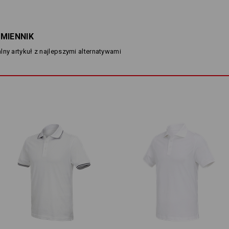
cotton light wyróżnia się wyjątkową
struktura piqué nie tylko wygląda el
styku ze skórą, a tym samym zapewni
efekt chłodzenia.
MIENNIK
Piqué cotton light: lekka jak nig
lny artykuł z najlepszymi alternatywami
wydajność w wysokich temperatu
OPIS
klasyczny fason
wykonana z przyjemnie lekkie
typu piqué
z bawełny wysokiej jakości
zapięcie na 3 guziki
Materiał:
Materiał wierzchni
100
%
Bawełna
(
Wskazówki pielęgnacyjne:
Prać w pralce w temperaturze
40°C
Suszyć w suszarce w niskiej