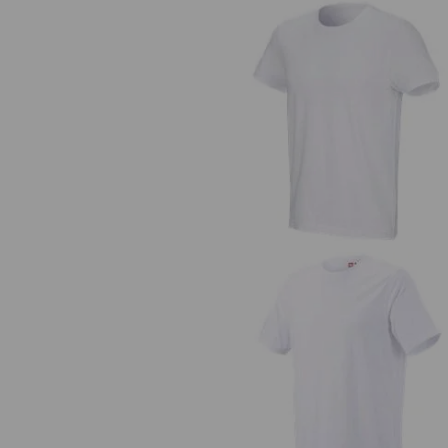
e.s. Koszulka cotton stretch
e.s. Koszulka cotton, long fit