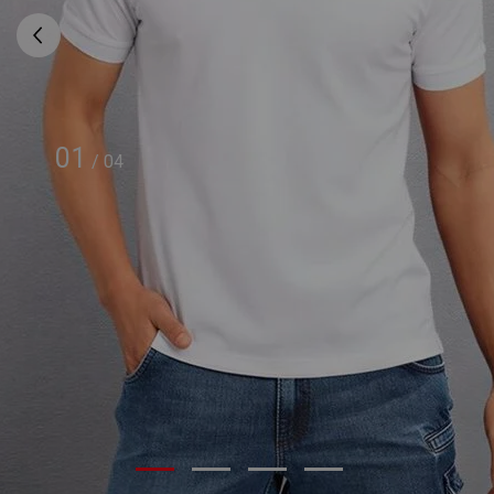
01
/
04