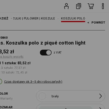
sztuka
I
DZIEŻ
KOSZULKI | PULOWER | KOSZULE
KOSZULKI POLO
<   
POWRÓT
20840
.s. Koszulka polo z piqué cotton light
3,52 zł
z VAT
us koszty wysyłki
 1 sztuka:
83,52 zł
 3 sztuki:
77,37 zł
 10 sztuki:
72,45 zł
Czas dostawy ok.3–5 dni robocze(ych)
OLOR
biały
 Warianty
OZMIAR