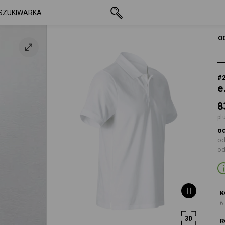
z VAT
83,52 zł
S
y
plus koszty wysyłki
MĘŻCZYŹN
O
#
e
8
pl
od
od
od
K
6
R