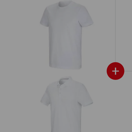
e.s. Koszulka funkcyjna poly cotton
+
e.s. Koszulka polo z piki cotton stretch
e.