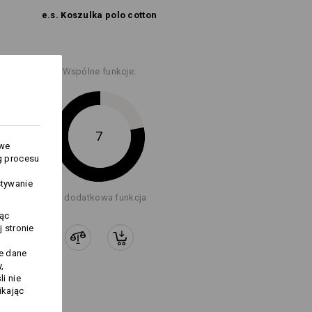
temperaturach
e.s. Koszulka polo cotton
Wspólne funkcje:
7
Logoservice
owe
g procesu
stywanie
+1 dodatkowa funkcja
jąc
 stronie
j
te dane
,
i nie
ikając