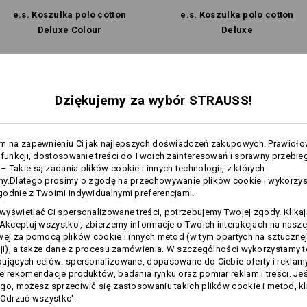
temperaturze
e.s. Koszulka polo cotton
e.s. Koszulka polo cotton
Nie czyścić na sucho
Deluxe Colour
Deluxe
Wspólne funkcje:
Wspólne funkcje:
Dziękujemy za wybór STRAUSS!
Personalizacja:
8
8
Samodzielne
am na zapewnieniu Ci jak najlepszych doświadczeń zakupowych. Prawidł
przygotowanie
 funkcji, dostosowanie treści do Twoich zainteresowań i sprawny przebie
 Takie są zadania plików cookie i innych technologii, z których
my.Dlatego prosimy o zgodę na przechowywanie plików cookie i wykorzy
odnie z Twoimi indywidualnymi preferencjami.
+2 dodatkowe funkcje
+2 dodatkowe funkcje
yświetlać Ci spersonalizowane treści, potrzebujemy Twojej zgody. Klika
'Akceptuj wszystko', zbierzemy informacje o Twoich interakcjach na naszej
wej za pomocą plików cookie i innych metod (w tym opartych na sztuczne
cji), a także dane z procesu zamówienia. W szczególności wykorzystamy 
ujących celów: spersonalizowane, dopasowane do Ciebie oferty i reklamy
e rekomendacje produktów, badania rynku oraz pomiar reklam i treści. Jeśl
go, możesz sprzeciwić się zastosowaniu takich plików cookie i metod, kl
'Odrzuć wszystko'.
Porównaj wszystkie dane szczegółowe