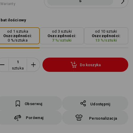
S
 Warianty
bat ilościowy
od 1 sztuka
od 3 sztuki
od 10 sztuki
Oszczędności:
Oszczędności:
Oszczędności:
0
%/
sztuka
7
%/
sztuki
13
%/
sztuki
Do koszyka
sztuka
Obserwuj
Udostępnij
Porównaj
Personalizacja