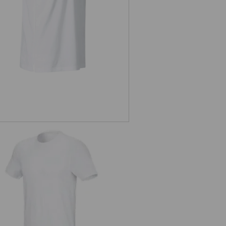
s. Koszulka cotton stretch, slim fit