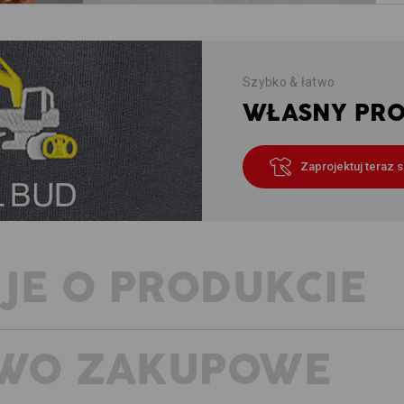
Szybko & łatwo
WŁASNY PROJ
Zaprojektuj teraz 
JE O PRODUKCIE
WO ZAKUPOWE
WYJĄTKOWO LEKKA – ELEGANCKI M
– KLASYCZNY FASON
Sportowa klasyka w topowej formie: