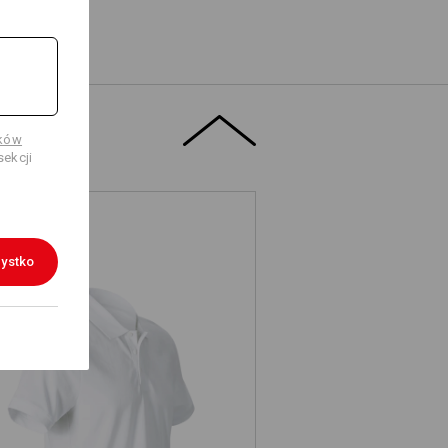
ików
ekcji
ystko
. Koszulka polo z piqué cotton light