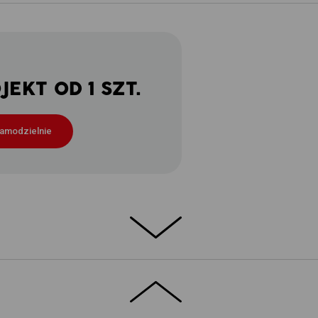
EKT OD 1 SZT.
samodzielnie
ATERIAŁ TYPU PIKA – 100 % BAWEŁNA
 wygodna e.s. Koszulka polo z piqué