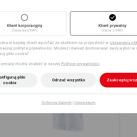
Klient korporacyjny
Klient prywatny
(Ceny bez VAT)
(Ceny z VAT)
TCH
żna w każdej chwili wycofać ze skutkiem na przyszłość w
Ustawienia pl
naszej polityce prywatności. Możesz również dostosować swój wybór w s
ruj pliki cookie”.
formacji można znaleźć w naszej
Polityce prywatności
.
nfiguruj pliki
Odrzuć wszystko
Zaakceptuj wsz
cookie
e.s. Koszulka polo cotton
Ochrona danych
|
Impressum
e.s