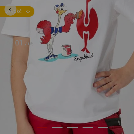
NOWOŚĆ
01
/
05