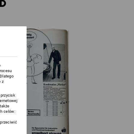
RD
e
procesu
.Dlatego
 z
 przycisk
ternetowej
 także
h celów:
sprzeciwić