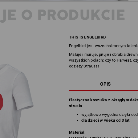
JE O PRODUKCIE
THIS IS ENGELBIRD
Engelbird jest wszechstronnym talent
Maluje i muruje, piłuje i obrabia drew
wszystkich polach: czy to Harvest, c
odzieży Strauss!
OPIS
Elastyczna koszulka z okrągłym de
strusia
wyjątkowo wygodna dzięki dod
dla dzieci w wieku od 3 lat
Materiał: