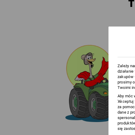
T
Zależy na
działanie
zakupów –
prosimy o
Twoimi in
Aby móc w
'Akceptuj
za pomocą
dane z pr
spersonal
produktów
się zasto