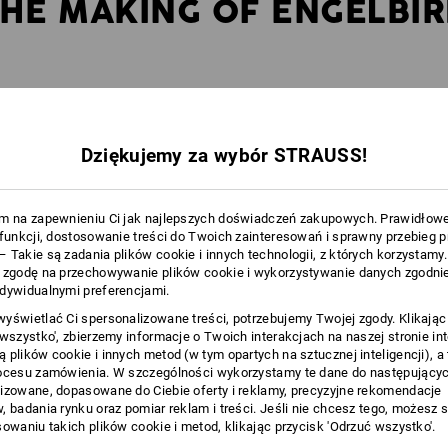
HE MAKING OF ENGELBI
Dziękujemy za wybór STRAUSS!
Engelbird to ptak.
A dokładniej: struś.
m na zapewnieniu Ci jak najlepszych doświadczeń zakupowych. Prawidłow
Długa historia: Już dziadek Engelbert
 funkcji, dostosowanie treści do Twoich zainteresowań i sprawny przebieg 
wybrał na ptaka jako symol – struś zdobi
 Takie są zadania plików cookie i innych technologii, z których korzystamy
rodzinne logo już od stu lat. W latach
 zgodę na przechowywanie plików cookie i wykorzystywanie danych zgodnie
siedemdziesiątych syn Norbert opracował
dywidualnymi preferencjami.
pierwotną wersję kreskówkowego znaku
yświetlać Ci spersonalizowane treści, potrzebujemy Twojej zgody. Klikając
graficznego: w katalogach firmy Strauss
 wszystko', zbierzemy informacje o Twoich interakcjach na naszej stronie in
prototyp Engelbirda z humorem i
 plików cookie i innych metod (w tym opartych na sztucznej inteligencji), a
dalekowzrocznością wskazuje cenowe
ocesu zamówienia. W szczególności wykorzystamy te dane do następującyc
okazje.
izowane, dopasowane do Ciebie oferty i reklamy, precyzyjne rekomendacje
, badania rynku oraz pomiar reklam i treści. Jeśli nie chcesz tego, możesz 
sowaniu takich plików cookie i metod, klikając przycisk 'Odrzuć wszystko'.