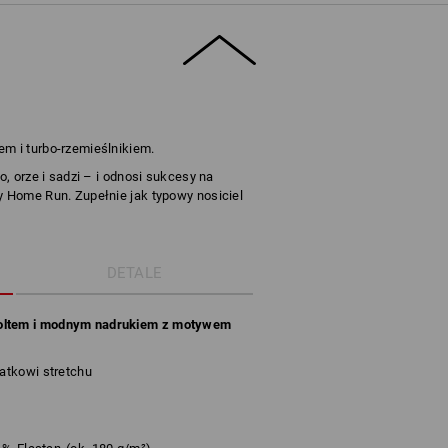
em i turbo-rzemieślnikiem.
no, orze i sadzi – i odnosi sukcesy na
zy Home Run. Zupełnie jak typowy nosiciel
DETALE
koltem i modnym nadrukiem z motywem
atkowi stretchu