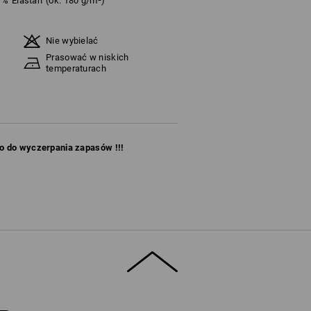
%
Elastan
(ok. 180 g/m²)
Nie wybielać
Prasować w niskich
temperaturach
ko do wyczerpania zapasów !!!