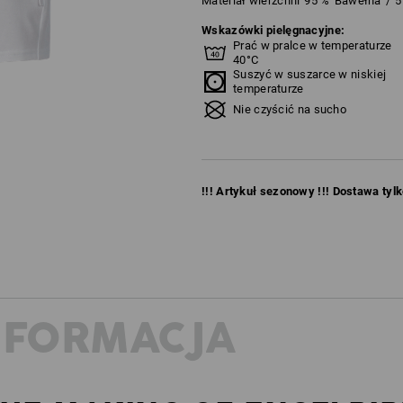
Materiał wierzchni
95
%
Bawełna
/
5
Wskazówki pielęgnacyjne:
Prać w pralce w temperaturze
40°C
Suszyć w suszarce w niskiej
temperaturze
Nie czyścić na sucho
!!! Artykuł sezonowy !!! Dostawa tyl
NFORMACJA