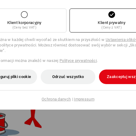
Klient korporacyjny
Klient prywatny
(Ceny bez VAT)
(Ceny z VAT)
na w każdej chwili wycofać ze skutkiem na przyszłość w
Ustawienia plik
polityce prywatności. Możesz również dostosować swój wybór w sekcji „Sko
ie”.
formacji można znaleźć w naszej
Polityce prywatności
.
OD LOGO DO LEGENDY
W 2020 roku logo Strauss straci
guruj pliki cookie
Odrzuć wszystko
Zaakceptuj wsz
światowej marki wnukowie Steffe
uproszczony znak graficzny.
W 2025 roku ptak powrócił do św
Engelbird. Jego autorem jest zn
Ochrona danych
|
Impressum
Kalifornii.