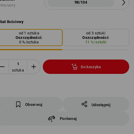
98/104
 Warianty
bat ilościowy
od 1 sztuka
od 3 sztuki
Oszczędności:
Oszczędności:
0
%/
sztuka
11
%/
sztuki
Do koszyka
sztuka
Obserwuj
Udostępnij
Porównaj