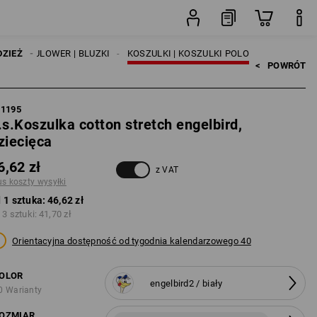
łki
sztuka
ULKI | PULOWER | BLUZKI
DZIEŻ
KOSZULKI | KOSZULKI POLO
<   
POWRÓT
21195
.s.Koszulka cotton stretch engelbird,
ziecięca
6,62 zł
z VAT
us koszty wysyłki
 1 sztuka:
46,62 zł
 3 sztuki:
41,70 zł
Orientacyjna dostępność od tygodnia kalendarzowego 40
OLOR
engelbird2 / biały
0 Warianty
OZMIAR