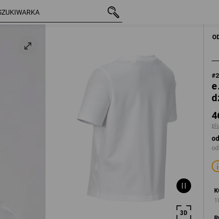
d2
z VAT
46,62 zł
98/104
plus koszty wysy
DZIECI
KOSZ
O
#
e
d
4
pl
od
od
K
1
R