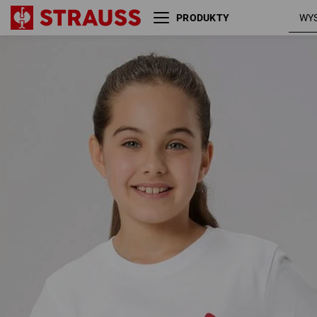
PRODUKTY
e.s.Koszulka cotton stretch
engelbir
engelbird, dziecięca
/ biały