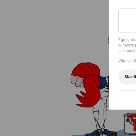
Zgodę moż
w naszej 
pliki cook
Więcej in
Skonfi