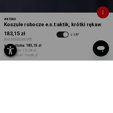
#
87383
Koszule robocze e.s.t:aktik, krótki rękaw
183,15 zł
z VAT
plus koszty wysyłki
od 1 sztuka:
183,15 zł
od 3 sztuki:
172,08 zł
od 10 sztuki:
154,86 zł
Czas dostawy ok.3–5 dni
robocze(ych)
KOLOR
ROZMIAR
M
wybierz
wybierz
niebieski nero
Rabat ilościowy