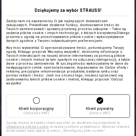
Dziękujemy za wybór STRAUSS!
Zależy nam na zapewnieniu Ci jak najlepszych doświadczeń
zakupowych. Prawidłowe działanie funkcji, dostosowanie treści do
Twoich zainteresowań i sprawny przebieg procesu zakupów – Takie są
zadania plików cookie i innych technologii, z których korzystamy.Dlatego
prosimy o zgodę na przechowywanie plików cookie i wykorzystywanie
danych zgodnie z Twoimi indywidualnymi preferencjami.
Aby móc wyświetlać Ci spersonalizowane treści, potrzebujemy Twojej
zgody. Klikając przycisk 'Akceptuj wszystko', zbierzemy informacje o
Twoich interakcjach na naszej stronie internetowej za pomocą plików
cookie i innych metod (w tym opartych na sztucznej inteligencji), a także
dane z procesu zamówienia. W szczególności wykorzystamy te dane do
następujących celów: spersonalizowane, dopasowane do Ciebie oferty i
reklamy, precyzyjne rekomendacje produktów, badania rynku oraz
pomiar reklam i treści. Jeśli nie chcesz tego, możesz sprzeciwić się
zastosowaniu takich plików cookie i metod, klikając przycisk 'Odrzuć
wszystko'.
Klient korporacyjny
Klient prywatny
(Ceny bez VAT)
(Ceny z VAT)
Zgodę można w każdej chwili wycofać ze skutkiem na przyszłość w
Ustawienia plików cookie
w naszej polityce prywatności. Możesz również
dostosować swój wybór w sekcji „Skonfiguruj pliki cookie”.