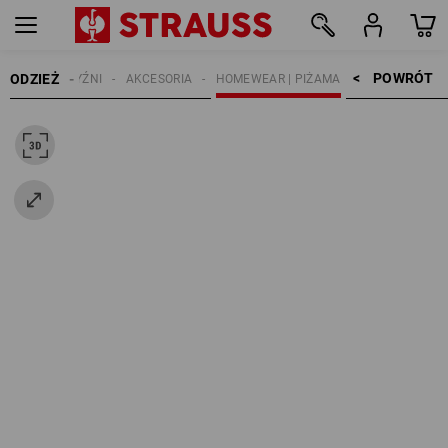
POWRÓT    >
ODZIEŻ
MĘŻCZYŹNI
AKCESORIA
HOMEWEAR | PIŻAMA