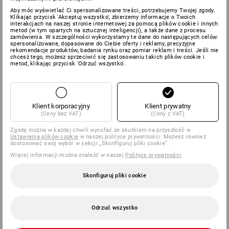
Aby móc wyświetlać Ci spersonalizowane treści, potrzebujemy Twojej zgody.
Klikając przycisk 'Akceptuj wszystko', zbierzemy informacje o Twoich
interakcjach na naszej stronie internetowej za pomocą plików cookie i innych
metod (w tym opartych na sztucznej inteligencji), a także dane z procesu
zamówienia. W szczególności wykorzystamy te dane do następujących celów:
spersonalizowane, dopasowane do Ciebie oferty i reklamy, precyzyjne
rekomendacje produktów, badania rynku oraz pomiar reklam i treści. Jeśli nie
chcesz tego, możesz sprzeciwić się zastosowaniu takich plików cookie i
metod, klikając przycisk 'Odrzuć wszystko'.
Klient korporacyjny
Klient prywatny
(Ceny bez VAT)
(Ceny z VAT)
Zgodę można w każdej chwili wycofać ze skutkiem na przyszłość w
Ustawienia plików cookie
w naszej polityce prywatności. Możesz również
dostosować swój wybór w sekcji „Skonfiguruj pliki cookie”.
Więcej informacji można znaleźć w naszej
Polityce prywatności
.
Skonfiguruj pliki cookie
Odrzuć wszystko