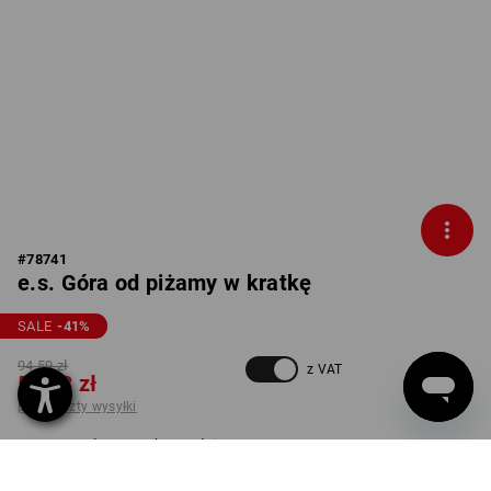
#
78741
e.s. Góra od piżamy w kratkę
SALE
-41
%
94,59 zł
z VAT
55,23 zł
plus koszty wysyłki
Czas dostawy ok.3–5 dni
robocze(ych)