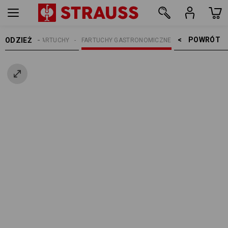
POWRÓT    >
ODZIEŻ
KOBIETY
FARTUCHY
FARTUCHY GASTRONOMICZNE