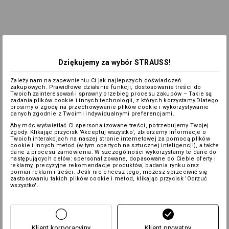
Dziękujemy za wybór STRAUSS!
Zależy nam na zapewnieniu Ci jak najlepszych doświadczeń
zakupowych. Prawidłowe działanie funkcji, dostosowanie treści do
Twoich zainteresowań i sprawny przebieg procesu zakupów – Takie są
zadania plików cookie i innych technologii, z których korzystamy.Dlatego
prosimy o zgodę na przechowywanie plików cookie i wykorzystywanie
danych zgodnie z Twoimi indywidualnymi preferencjami.
Aby móc wyświetlać Ci spersonalizowane treści, potrzebujemy Twojej
zgody. Klikając przycisk 'Akceptuj wszystko', zbierzemy informacje o
Twoich interakcjach na naszej stronie internetowej za pomocą plików
cookie i innych metod (w tym opartych na sztucznej inteligencji), a także
dane z procesu zamówienia. W szczególności wykorzystamy te dane do
następujących celów: spersonalizowane, dopasowane do Ciebie oferty i
reklamy, precyzyjne rekomendacje produktów, badania rynku oraz
pomiar reklam i treści. Jeśli nie chcesz tego, możesz sprzeciwić się
zastosowaniu takich plików cookie i metod, klikając przycisk 'Odrzuć
wszystko'.
Klient korporacyjny
Klient prywatny