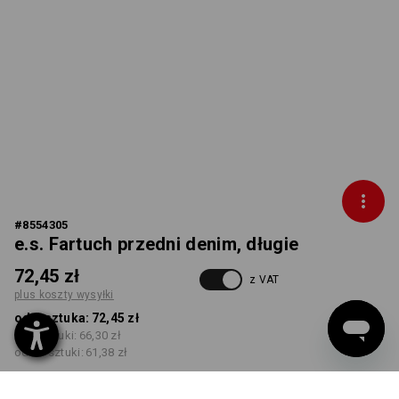
#
8554305
e.s. Fartuch przedni denim, długie
72,45 zł
z VAT
plus koszty wysyłki
od 1 sztuka:
72,45 zł
od 3 sztuki:
66,30 zł
od 10 sztuki:
61,38 zł
Czas dostawy ok.3–5 dni