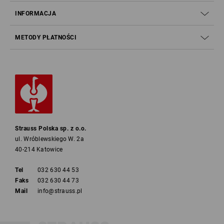
INFORMACJA
METODY PŁATNOŚCI
Strauss Polska sp. z o.o.
ul. Wróblewskiego W. 2a
40-214 Katowice
Tel
032 630 44 53
Faks
032 630 44 73
Mail
info@strauss.pl