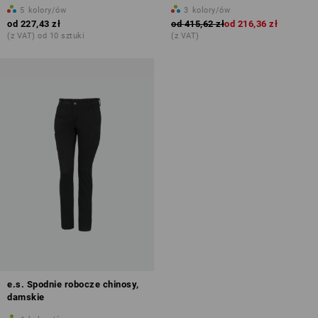
5
kolory/ów
3
kolory/ów
od
227,43 zł
od
415,62 zł
od
216,36 zł
(z VAT) od 10 sztuki
(z VAT)
e.s. Spodnie robocze chinosy,
damskie