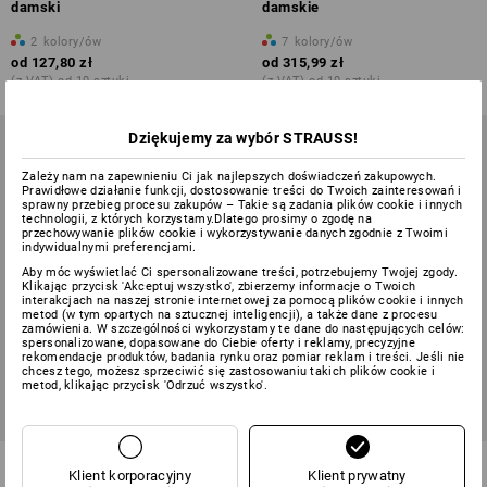
damski
damskie
2
kolory/ów
7
kolory/ów
od
127,80 zł
od
315,99 zł
(z VAT) od 10 sztuki
(z VAT) od 10 sztuki
Dziękujemy za wybór STRAUSS!
Zależy nam na zapewnieniu Ci jak najlepszych doświadczeń zakupowych.
Prawidłowe działanie funkcji, dostosowanie treści do Twoich zainteresowań i
sprawny przebieg procesu zakupów – Takie są zadania plików cookie i innych
technologii, z których korzystamy.Dlatego prosimy o zgodę na
przechowywanie plików cookie i wykorzystywanie danych zgodnie z Twoimi
indywidualnymi preferencjami.
Aby móc wyświetlać Ci spersonalizowane treści, potrzebujemy Twojej zgody.
Klikając przycisk 'Akceptuj wszystko', zbierzemy informacje o Twoich
interakcjach na naszej stronie internetowej za pomocą plików cookie i innych
metod (w tym opartych na sztucznej inteligencji), a także dane z procesu
zamówienia. W szczególności wykorzystamy te dane do następujących celów:
spersonalizowane, dopasowane do Ciebie oferty i reklamy, precyzyjne
rekomendacje produktów, badania rynku oraz pomiar reklam i treści. Jeśli nie
chcesz tego, możesz sprzeciwić się zastosowaniu takich plików cookie i
metod, klikając przycisk 'Odrzuć wszystko'.
Bluza kucharska rękaw 3/4
Kurtka softshell e.s.fusion,
Klient korporacyjny
Klient prywatny
e.s.fusion, damska
damska