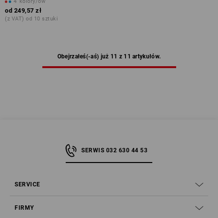
4
kolory/ów
od
249,57 zł
(z VAT) od 10 sztuki
Obejrzałeś(-aś) już 11 z 11 artykułów.
SERWIS 032 630 44 53
SERVICE
FIRMY