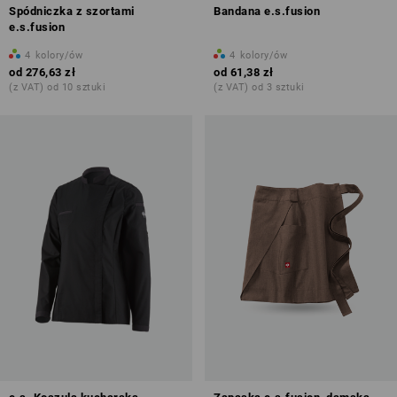
Spódniczka z szortami
Bandana e.s.fusion
e.s.fusion
4
kolory/ów
4
kolory/ów
od
276,63 zł
od
61,38 zł
(z VAT) od 10 sztuki
(z VAT) od 3 sztuki