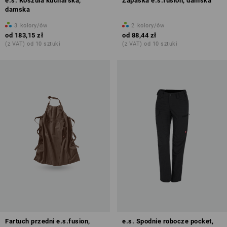
e.s. Koszula kucharska,
Zapaska e.s.fusion, damska
damska
3
kolory/ów
2
kolory/ów
od
183,15 zł
od
88,44 zł
(z VAT) od 10 sztuki
(z VAT) od 10 sztuki
Fartuch przedni e.s.fusion,
e.s. Spodnie robocze pocket,