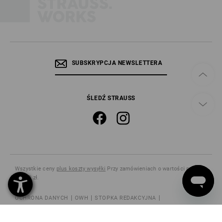
SUBSKRYPCJA NEWSLETTERA
ŚLEDŹ STRAUSS
Wszystkie ceny
plus koszty wysyłki
Przy zamówieniach o wartości poniżej
615,00 zł.
OCHRONA DANYCH
OWH
STOPKA REDAKCYJNA
POUCZENIE O ODSTĄPIENIU