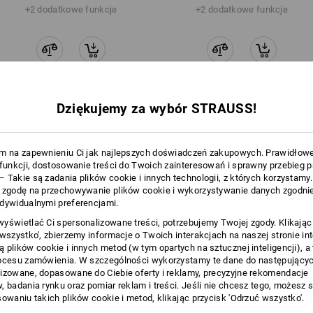
+2 dodatkowe funkcje
+2 dodatkowe funkcje
Dziękujemy za wybór STRAUSS!
Porównaj wszystkie dane szczegółowe
m na zapewnieniu Ci jak najlepszych doświadczeń zakupowych. Prawidłow
 funkcji, dostosowanie treści do Twoich zainteresowań i sprawny przebieg 
 Takie są zadania plików cookie i innych technologii, z których korzystamy
 zgodę na przechowywanie plików cookie i wykorzystywanie danych zgodnie
TCH
dywidualnymi preferencjami.
yświetlać Ci spersonalizowane treści, potrzebujemy Twojej zgody. Klikając
 wszystko', zbierzemy informacje o Twoich interakcjach na naszej stronie in
 plików cookie i innych metod (w tym opartych na sztucznej inteligencji), a
ocesu zamówienia. W szczególności wykorzystamy te dane do następującyc
izowane, dopasowane do Ciebie oferty i reklamy, precyzyjne rekomendacje
, badania rynku oraz pomiar reklam i treści. Jeśli nie chcesz tego, możesz 
sowaniu takich plików cookie i metod, klikając przycisk 'Odrzuć wszystko'.