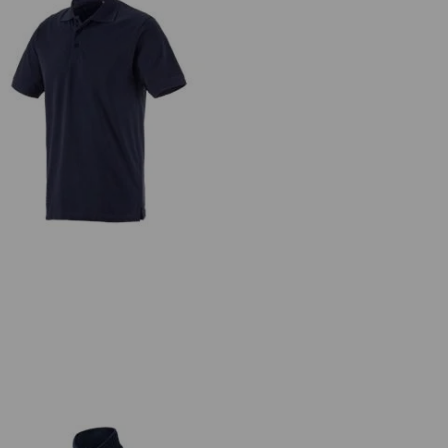
Koszulka polo z piki e.s.industry