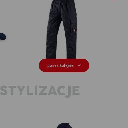
Spodnie do pasa e.s.classic
pokaż kolejne
STYLIZACJE