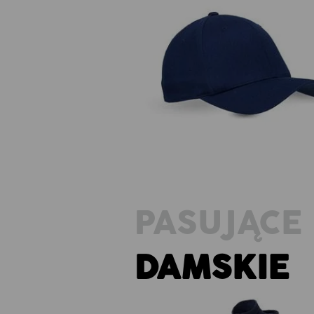
Czapka z daszkiem e.s.classic
PASUJĄCE 
DAMSKIE