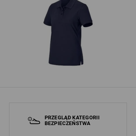
Koszulka polo z piki e.s.industry,
Da
damska
PRZEGLĄD KATEGORII
BEZPIECZEŃSTWA