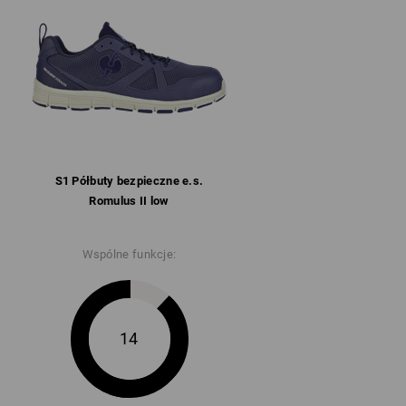
wyściółką
rzna z siatki mesh ze wzmocnieniem
a całą powierzchnię stopy
omfortową amortyzacją wykonana z gumy
, antystatyczna i odporna na paliwa (FO)
50°C
S1 Półbuty bezpieczne e.s.
Romulus II low
zyskać więcej informacji.
Wspólne funkcje:
14