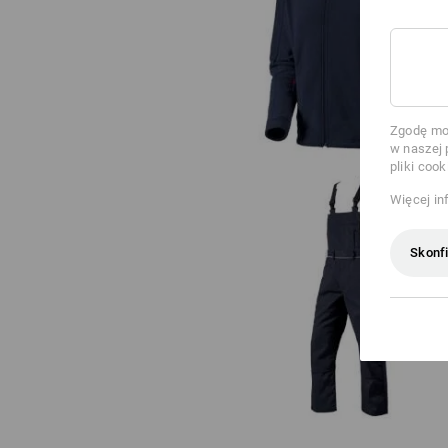
Kurtka polarowa e.s.classic
Zgodę moż
w naszej 
pliki cook
Więcej in
Skonfi
Ogrodniczki e.s.classic