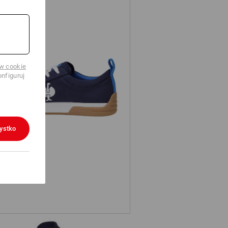
ów cookie
nfiguruj
1 Buty bezpieczne e.s. Yatala low
ystko