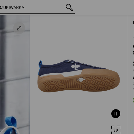
z VAT
276,63 zł
40
towy
plus koszty wysy