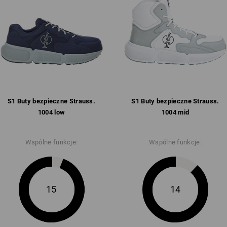
bez elementów skórzanych
język i kołnierz z komfortową 
oddychająca wyściółka wewnęt
z mikrowłókien na pięcie
wyjmowana wkładka obejmując
antypoślizgowa podeszwa z k
i tworzywa Phylon, zgodna z SR
i wysokie temperatury do ok. 1
Waga: ok.
495
g dla rozmiaru
42
S1 Buty bezpieczne Strauss.​
S1 Buty bezpieczne Strauss.​
1004 low
1004 mid
Kliknij przycisk „Karta danych”, aby u
Wspólne funkcje:
Wspólne funkcje:
Karta danych
15
14