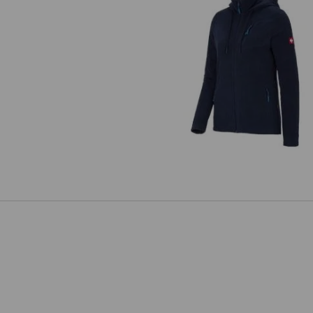
Kurtka polarowa z kapturem
e.s.motion 2020, damska