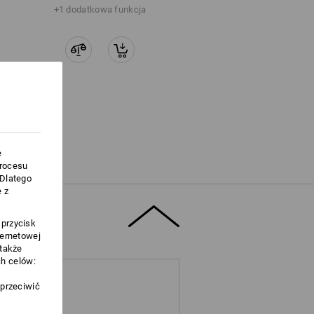
+1 dodatkowa funkcja
e
procesu
.Dlatego
 z
 przycisk
ternetowej
 także
h celów:
sprzeciwić