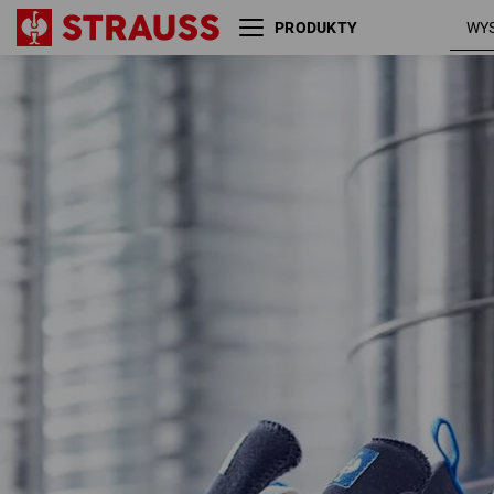
PRODUKTY
S1 Buty bezpieczne e.s. Yatala
grana
low