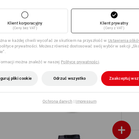
Koszulka e.s.industry
Klient korporacyjny
Klient prywatny
(Ceny bez VAT)
(Ceny z VAT)
na w każdej chwili wycofać ze skutkiem na przyszłość w
Ustawienia plik
polityce prywatności. Możesz również dostosować swój wybór w sekcji „Sko
ie”.
S
formacji można znaleźć w naszej
Polityce prywatności
.
guruj pliki cookie
Odrzuć wszystko
Zaakceptuj wsz
Czapka z daszkiem e.s.motion
Ochrona danych
|
Impressum
+