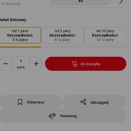
40
12 Warianty
Rabat ilościowy
od 1 para
od 3 pary
od 10 pary
Oszczędności:
Oszczędności:
Oszczędności:
0
%/
para
6
%/
pary
14
%/
pary
Do koszyka
para
Obserwuj
Udostępnij
Porównaj