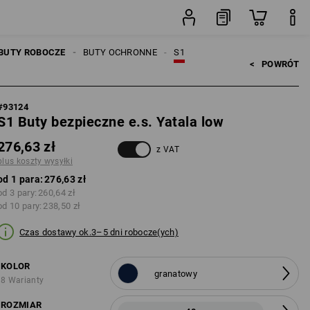
łki
para
BUTY ROBOCZE
BUTY OCHRONNE
S1
<   
POWRÓT
#
93124
S1 Buty bezpieczne e.s. Yatala low
276,63 zł
z VAT
plus koszty wysyłki
od 1 para:
276,63 zł
od 3 pary:
260,64 zł
od 10 pary:
238,50 zł
Czas dostawy ok.3–5 dni robocze(ych)
KOLOR
granatowy
8 Warianty
ROZMIAR