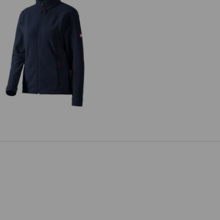
mska kurtka polarowa e.s.classic