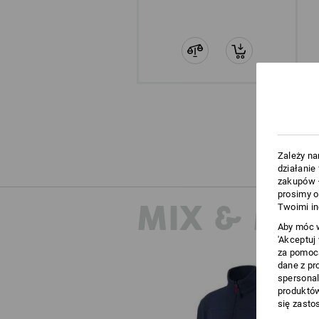
Zależy na
działanie
zakupów –
prosimy o
MIX & MA
Twoimi in
Aby móc w
'Akceptuj
za pomocą
dane z pr
spersonal
produktów
się zasto