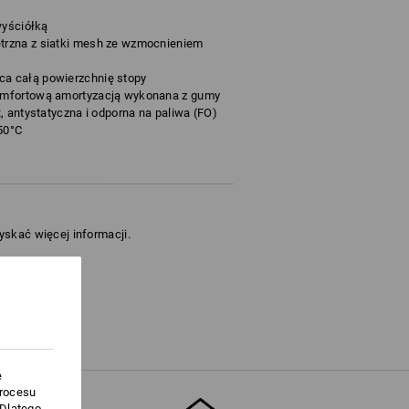
wyściółką
rzna z siatki mesh ze wzmocnieniem
a całą powierzchnię stopy
omfortową amortyzacją wykonana z gumy
, antystatyczna i odporna na paliwa (FO)
50°C
zyskać więcej informacji.
e
procesu
.Dlatego