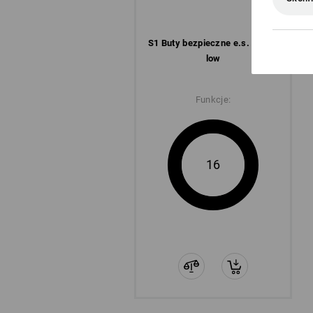
S1 Buty bezpieczne e.s. Yatala
low
Funkcje:
16