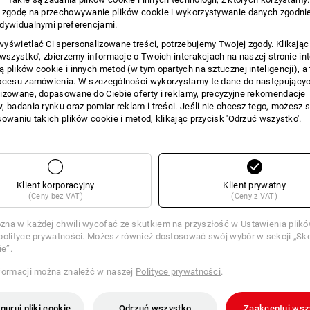
WO ZAKUPOWE
 zgodę na przechowywanie plików cookie i wykorzystywanie danych zgodnie
dywidualnymi preferencjami.
yświetlać Ci spersonalizowane treści, potrzebujemy Twojej zgody. Klikając
 wszystko', zbierzemy informacje o Twoich interakcjach na naszej stronie in
MIENNIK
 plików cookie i innych metod (w tym opartych na sztucznej inteligencji), a
WYSZ
ocesu zamówienia. W szczególności wykorzystamy te dane do następującyc
lny artykuł z najlepszymi
izowane, dopasowane do Ciebie oferty i reklamy, precyzyjne rekomendacje
W 3 krok
, badania rynku oraz pomiar reklam i treści. Jeśli nie chcesz tego, możesz 
sowaniu takich plików cookie i metod, klikając przycisk 'Odrzuć wszystko'.
Klient korporacyjny
Klient prywatny
(Ceny bez VAT)
(Ceny z VAT)
na w każdej chwili wycofać ze skutkiem na przyszłość w
Ustawienia plik
polityce prywatności. Możesz również dostosować swój wybór w sekcji „Sko
ie”.
formacji można znaleźć w naszej
Polityce prywatności
.
guruj pliki cookie
Odrzuć wszystko
Zaakceptuj wsz