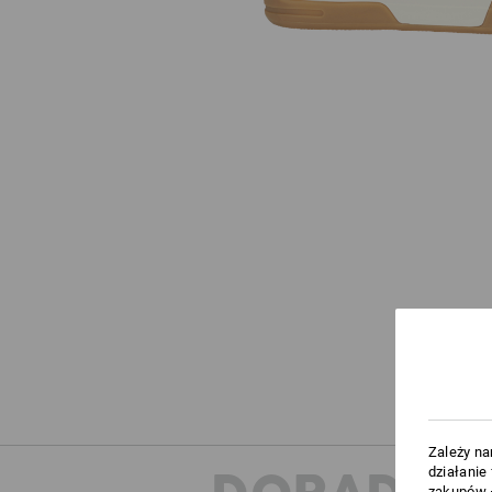
Zależy na
działanie
zakupów –