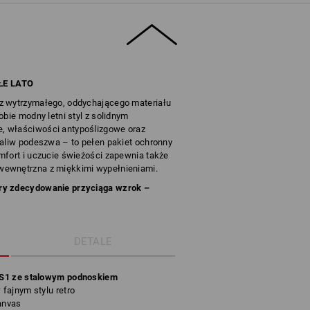
ŁE LATO
z wytrzymałego, oddychającego materiału
obie modny letni styl z solidnym
, właściwości antypoślizgowe oraz
paliw podeszwa – to pełen pakiet ochronny
mfort i uczucie świeżości zapewnia także
wewnętrzna z miękkimi wypełnieniami.
ry zdecydowanie przyciąga wzrok –
DETALE
 S1 ze stalowym podnoskiem
fajnym stylu retro
anvas