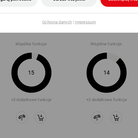
S1 Buty bezpieczne Strauss.​
S1 Buty bezpieczne Strauss.​
Ochrona danych
|
Impressum
1004 low
1004 mid
Wspólne funkcje:
Wspólne funkcje:
15
14
+2 dodatkowe funkcje
+2 dodatkowe funkcje