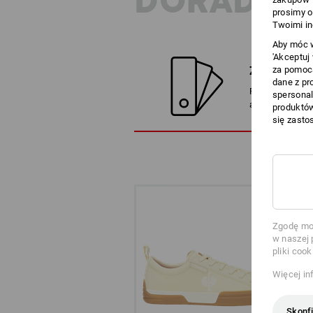
DORADZT
prosimy o
Twoimi in
Aby móc w
'Akceptuj
ZNAJDŹ ZA
za pomocą
dane z pr
Porównaj aktua
spersonal
alternatywami
produktów
się zasto
Zgodę moż
w naszej 
pliki cook
Więcej in
Skonfi