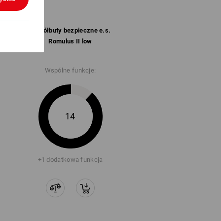
S1 Półbuty bezpieczne e.s.
Romulus II low
Wspólne funkcje:
14
+1 dodatkowa funkcja