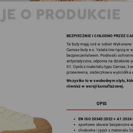
JE O PRODUKCIE
BEZPIECZNIE I CHŁODNO PRZEZ CA
Te buty mają coś w sobie! Wykonane 
Canvas buty e.s. Yatala low łączą w s
bezpieczeństwem. Podnoski ochronne
antystatyczna, odporna na działanie 
S1. Oprócz materiału typu Canvas, ko
przewiewna, siateczkowa wyściółka 
Wszystko to w swobodnym stylu, któ
również w wersji kamuflażowej.
OPIS
EN ISO 20345:2022 + A1:2024
sportowe obuwie bezpieczne w 
cholewka i język z materiału C