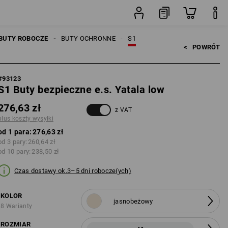
yłki
para
BUTY ROBOCZE
BUTY OCHRONNE
S1
<   
POWRÓT
#
93123
S1 Buty bezpieczne e.s. Yatala low
276,63 zł
z VAT
plus koszty wysyłki
od 1 para:
276,63 zł
od 3 pary:
260,64 zł
od 10 pary:
238,50 zł
Czas dostawy ok.3–5 dni robocze(ych)
KOLOR
jasnobeżowy
8 Warianty
ROZMIAR