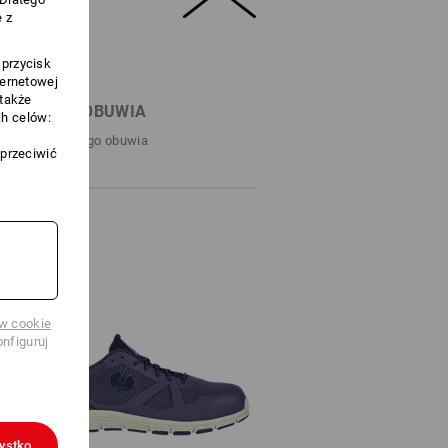
 z
 przycisk
ternetowej
 także
UKIWARKA OBUWIA
h celów:
ach do idealnego obuwia
sprzeciwić
ów cookie
nfiguruj
ystko