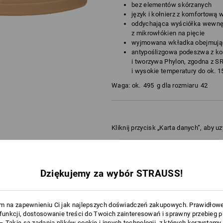
bez elementów skórzanych
język i kołnierz z komfortową 
oddychająca wyściółka wewnęt
z mikrowłókien na pięcie
wyjmowana wkładka obejmując
antypoślizgowa podeszwa z k
i tworzywa Phylon, zgodna z SR
i wysokie temperatury do ok. 1
Waga: ok.
495
g dla rozmiaru
42
Kliknij przycisk „Karta danych”, aby u
Karta danych
Dziękujemy za wybór STRAUSS!
m na zapewnieniu Ci jak najlepszych doświadczeń zakupowych. Prawidłow
 funkcji, dostosowanie treści do Twoich zainteresowań i sprawny przebieg 
 Takie są zadania plików cookie i innych technologii, z których korzystamy