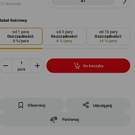
41
12 Warianty
Rabat ilościowy
od 1 para
od 3 pary
od 10 pary
Oszczędności:
Oszczędności:
Oszczędności:
0
%/
para
6
%/
pary
14
%/
pary
Do koszyka
para
Obserwuj
Udostępnij
Porównaj