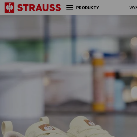
PRODUKTY
S1 Buty bezpieczne e.s.
jasnob
Yatala low