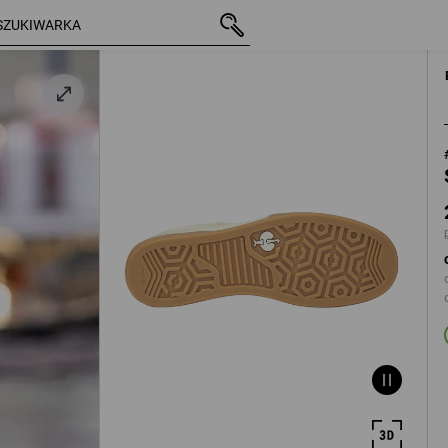
z VAT
276,63 zł
41
eżowy
plus koszty wys