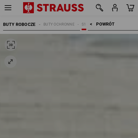
POWRÓT    >
BUTY ROBOCZE
BUTY OCHRONNE
S1