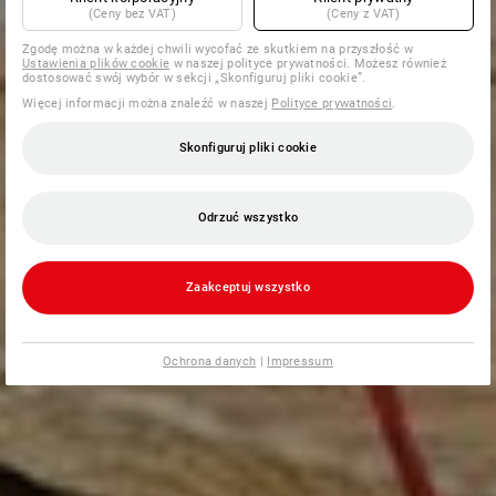
(Ceny bez VAT)
(Ceny z VAT)
Zgodę można w każdej chwili wycofać ze skutkiem na przyszłość w
Ustawienia plików cookie
w naszej polityce prywatności. Możesz również
dostosować swój wybór w sekcji „Skonfiguruj pliki cookie”.
Więcej informacji można znaleźć w naszej
Polityce prywatności
.
Skonfiguruj pliki cookie
Odrzuć wszystko
Zaakceptuj wszystko
Ochrona danych
|
Impressum