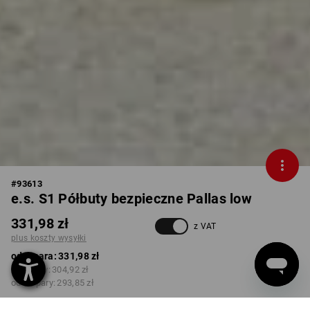
#
93613
e.s. S1 Półbuty bezpieczne Pallas low
331,98 zł
z VAT
plus koszty wysyłki
od 1 para:
331,98 zł
od 5 pary:
304,92 zł
od 20 pary:
293,85 zł
Czas dostawy ok.3–5 dni