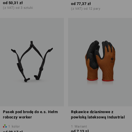
od
50,31 zł
od
77,37 zł
(z VAT) od 3 sztuki
(z VAT) od 12 pary
Pasek pod brodę do e.s. Hełm
Rękawice dzianinowe z
roboczy worker
powłoką lateksową Industrial
1
kolor
1
Wariant
od
7,13 zł