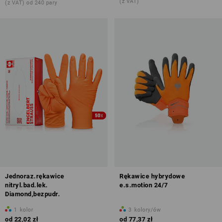
(z VAT)
(z VAT) od 240 pary
Jednoraz.rękawice
Rękawice hybrydowe
nitryl.bad.lek.
e.s.motion 24/7
Diamond,bezpudr.
1
kolor
3
kolory/ów
od
22,02 zł
od
77,37 zł