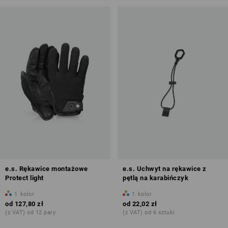
e.s. Rękawice montażowe
e.s. Uchwyt na rękawice z
Protect light
pętlą na karabińczyk
1
kolor
1
kolor
od
127,80 zł
od
22,02 zł
(z VAT) od 12 pary
(z VAT) od 6 sztuki