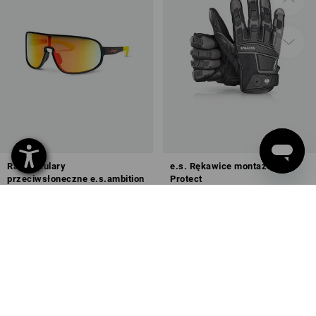
Race Okulary
e.s. Rękawice montażowe
przeciwsłoneczne e.s.ambition
Protect
5
kolory/ów
2
kolory/ów
od
94,59 zł
od
154,86 zł
(z VAT) od 10 sztuki
(z VAT) od 12 pary