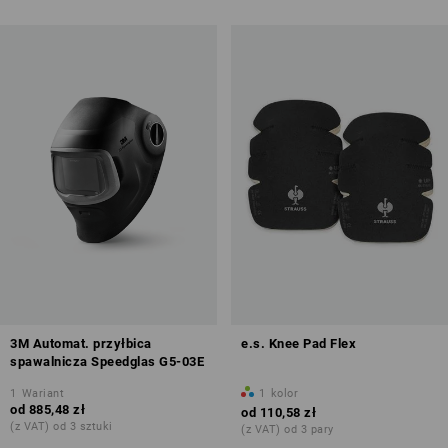
3M Automat. przyłbica
e.s. Knee Pad Flex
spawalnicza Speedglas G5-03E
1
Wariant
1
kolor
od
885,48 zł
od
110,58 zł
(z VAT) od 3 sztuki
(z VAT) od 3 pary