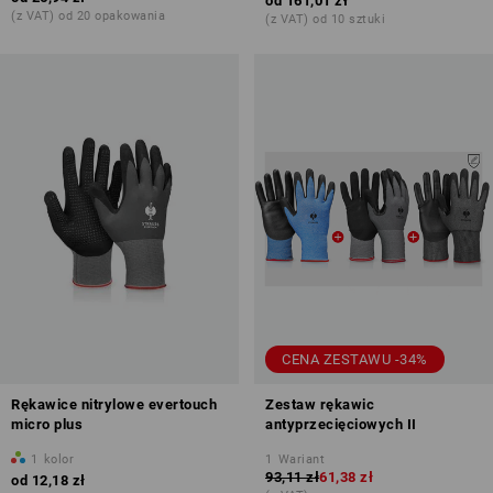
od
161,01 zł
(z VAT) od 20 opakowania
(z VAT) od 10 sztuki
CENA ZESTAWU -34%
Rękawice nitrylowe evertouch
Zestaw rękawic
micro plus
antyprzecięciowych II
1
kolor
1
Wariant
93,11 zł
61,38 zł
od
12,18 zł