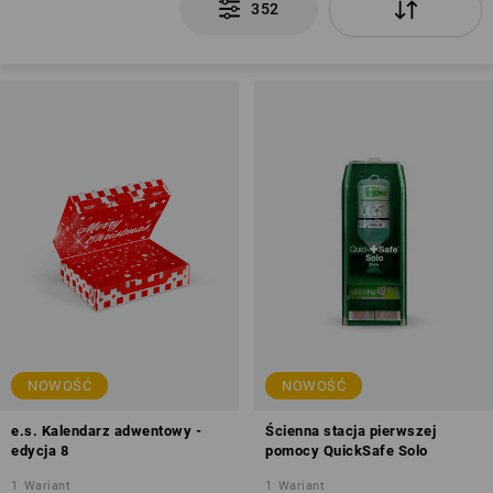
352
NOWOŚĆ
NOWOŚĆ
e.s. Kalendarz adwentowy -
Ścienna stacja pierwszej
edycja 8
pomocy QuickSafe Solo
1
Wariant
1
Wariant