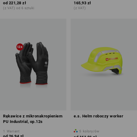
od
221,28 zł
165,93 zł
(z VAT) od 6 sztuki
(z VAT)
Rękawice z mikronakropieniem
e.s. Hełm roboczy worker
PU Industrial, op.12s
1
Wariant
5
kolory/ów
od
26,94 zł