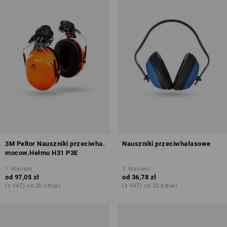
3M Peltor Nauszniki przeciwha.
Nauszniki przeciwhałasowe
mocow.Hełmu H31 P3E
1
Wariant
1
Wariant
od
97,05 zł
od
36,78 zł
(z VAT) od 20 sztuki
(z VAT) od 20 sztuki