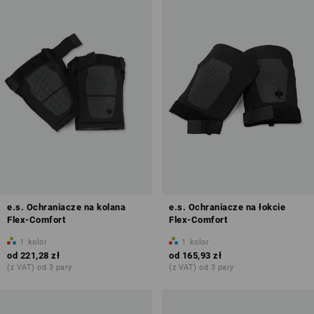
e.s. Ochraniacze na kolana
e.s. Ochraniacze na łokcie
Flex-Comfort
Flex-Comfort
1
kolor
1
kolor
od
221,28 zł
od
165,93 zł
(z VAT) od 3 pary
(z VAT) od 3 pary