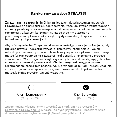
od
22,02 zł
od
205,29 zł
(z VAT) od 240 pary
(z VAT) od 12 pary
Dziękujemy za wybór STRAUSS!
Zależy nam na zapewnieniu Ci jak najlepszych doświadczeń zakupowych.
Prawidłowe działanie funkcji, dostosowanie treści do Twoich zainteresowań i
sprawny przebieg procesu zakupów – Takie są zadania plików cookie i innych
technologii, z których korzystamy.Dlatego prosimy o zgodę na
przechowywanie plików cookie i wykorzystywanie danych zgodnie z Twoimi
indywidualnymi preferencjami.
Aby móc wyświetlać Ci spersonalizowane treści, potrzebujemy Twojej zgody.
Klikając przycisk 'Akceptuj wszystko', zbierzemy informacje o Twoich
interakcjach na naszej stronie internetowej za pomocą plików cookie i innych
metod (w tym opartych na sztucznej inteligencji), a także dane z procesu
zamówienia. W szczególności wykorzystamy te dane do następujących celów:
spersonalizowane, dopasowane do Ciebie oferty i reklamy, precyzyjne
rekomendacje produktów, badania rynku oraz pomiar reklam i treści. Jeśli nie
chcesz tego, możesz sprzeciwić się zastosowaniu takich plików cookie i
metod, klikając przycisk 'Odrzuć wszystko'.
Klient korporacyjny
Klient prywatny
(Ceny bez VAT)
(Ceny z VAT)
Poliuretanowe rękawice
Zestaw pierwszej pomocy dla
Zgodę można w każdej chwili wycofać ze skutkiem na przyszłość w
antyprzecięciowe, Cut F
pracowników budowl.
Ustawienia plików cookie
w naszej polityce prywatności. Możesz również
dostosować swój wybór w sekcji „Skonfiguruj pliki cookie”.