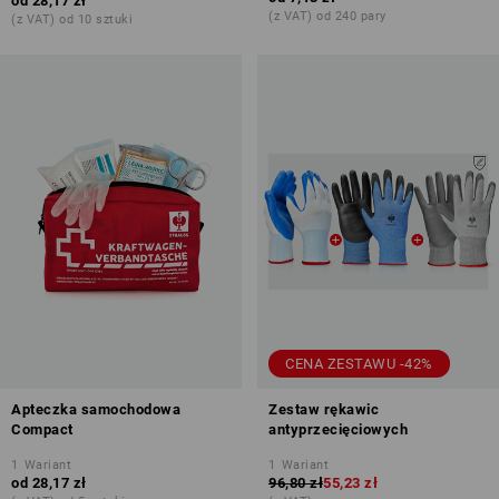
od
28,17 zł
(z VAT) od 240 pary
(z VAT) od 10 sztuki
CENA ZESTAWU -42%
Apteczka samochodowa
Zestaw rękawic
Compact
antyprzecięciowych
1
Wariant
1
Wariant
od
28,17 zł
96,80 zł
55,23 zł