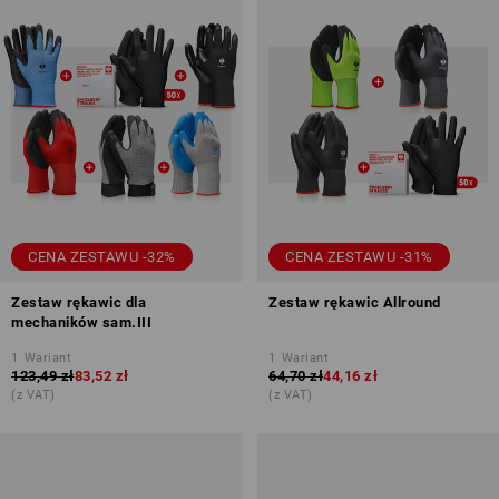
CENA ZESTAWU -32%
CENA ZESTAWU -31%
Zestaw rękawic dla
Zestaw rękawic Allround
mechaników sam.III
1
Wariant
1
Wariant
123,49 zł
83,52 zł
64,70 zł
44,16 zł
(z VAT)
(z VAT)