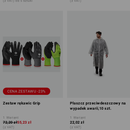
(z VAT) od 5 sztuki
(z VAT)
CENA ZESTAWU -23%
Zestaw rękawic Grip
Płaszcz przeciwdeszczowy na
wypadek awarii,10 szt.
1
Wariant
1
Wariant
72,20 zł
55,23 zł
22,02 zł
(z VAT)
(z VAT)