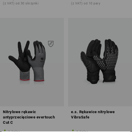
(z VAT) od 30 skrzynki
(z VAT) od 10 pary
Nitrylowe rękawic
e.s. Rękawice nitrylowe
antyprzecięciowe evertouch
VibraSafe
Cut C
1
kolor
1
kolor