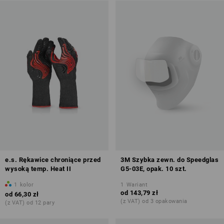
e.s. Rękawice chroniące przed
3M Szybka zewn. do Speedglas
wysoką temp. Heat II
G5-03E, opak. 10 szt.
1
kolor
1
Wariant
od
143,79 zł
od
66,30 zł
(z VAT) od 3 opakowania
(z VAT) od 12 pary