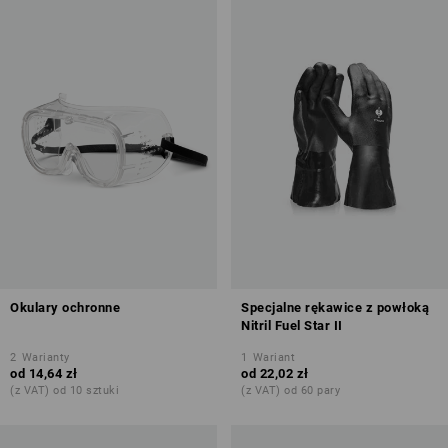
Okulary ochronne
Specjalne rękawice z powłoką
Nitril Fuel Star II
2
Warianty
1
Wariant
od
14,64 zł
od
22,02 zł
(z VAT) od 10 sztuki
(z VAT) od 60 pary