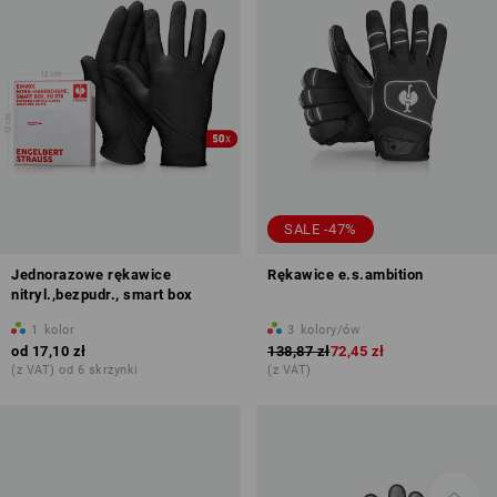
SALE -47%
Jednorazowe rękawice
Rękawice e.s.ambition
nitryl.,bezpudr., smart box
1
kolor
3
kolory/ów
od
17,10 zł
138,87 zł
72,45 zł
(z VAT) od 6 skrzynki
(z VAT)