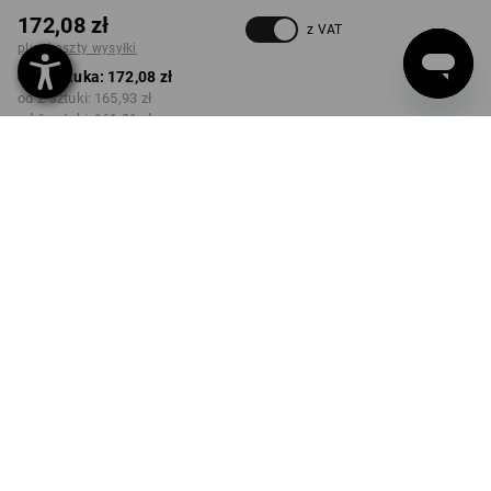
172,08 zł
z VAT
plus koszty wysyłki
od 1 sztuka:
172,08 zł
od 2 sztuki:
165,93 zł
od 6 sztuki:
161,01 zł
Czas dostawy ok.3–5 dni
robocze(ych)
Rabat ilościowy
od 1 sztuka
od 2 sztuki
od 6 sztuki
Oszczędności:
Oszczędności:
Oszczędności:
0
%/
sztuka
4
%/
sztuki
6
%/
sztuki
sztuka