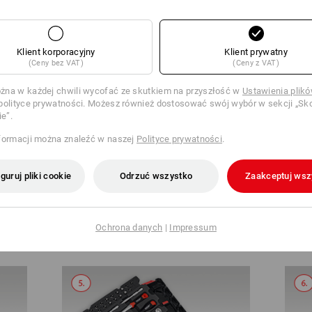
Klient korporacyjny
Klient prywatny
(Ceny bez VAT)
(Ceny z VAT)
na w każdej chwili wycofać ze skutkiem na przyszłość w
Ustawienia plik
polityce prywatności. Możesz również dostosować swój wybór w sekcji „Sko
ie”.
formacji można znaleźć w naszej
Polityce prywatności
.
guruj pliki cookie
Odrzuć wszystko
Zaakceptuj wsz
Otwórz STRAUSSbox 125 small
Po
Ochrona danych
|
Impressum