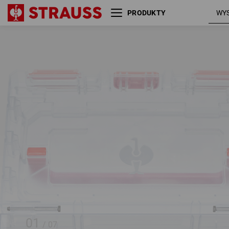
PRODUKTY
STRAUSSbox small wkład
zestaw kluczy nasad. 1/4"
01
/
07