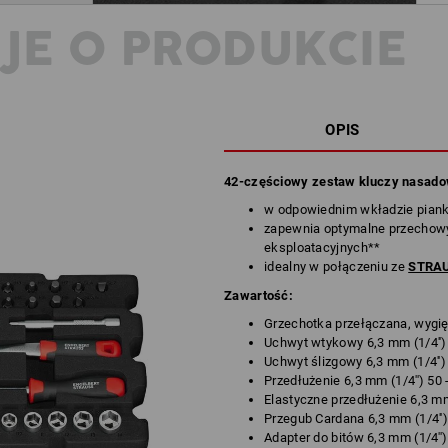
JE O PRODUKCIE
OPIS
42-częściowy zestaw kluczy nasadow
w odpowiednim wkładzie pia
zapewnia optymalne przechow
eksploatacyjnych**
idealny w połączeniu ze
STRAU
Zawartość:
Grzechotka przełączana, wygięt
Uchwyt wtykowy 6,3 mm (1/4'')
Uchwyt ślizgowy 6,3 mm (1/4'')
Przedłużenie 6,3 mm (1/4'') 50
Elastyczne przedłużenie 6,3 mm
Przegub Cardana 6,3 mm (1/4'')
Adapter do bitów 6,3 mm (1/4'')