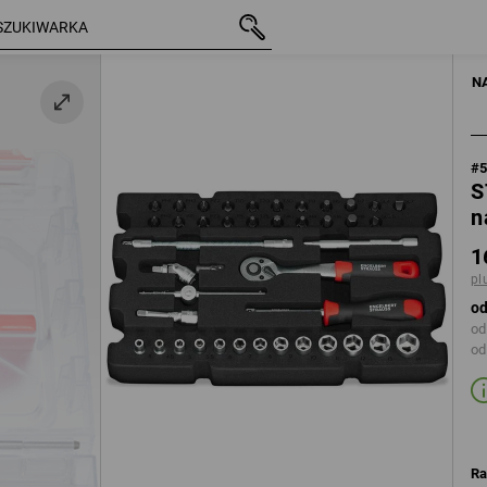
z VAT
165,93 zł
plus koszty wysyłki
NARZĘDZIA RĘCZN
N
#
S
n
1
pl
od
od
od
Ra