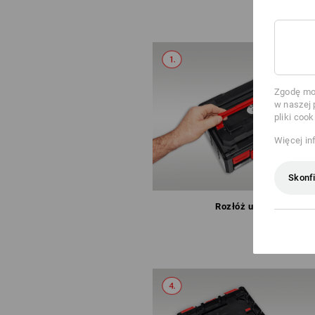
Zgodę moż
w naszej 
pliki cook
Więcej in
Skonfi
Rozłóż uchwyt