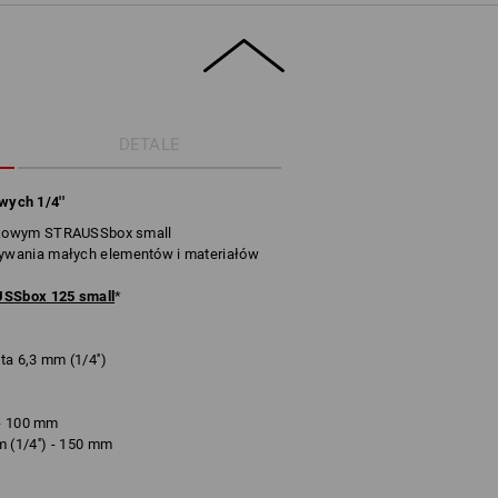
DETALE
ych 1/4''
nkowym STRAUSSbox small
ywania małych elementów i materiałów
SSbox 125 small
*
a 6,3 mm (1/4'')
 - 100 mm
 (1/4'') - 150 mm