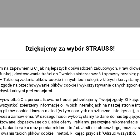
Dziękujemy za wybór STRAUSS!
m na zapewnieniu Ci jak najlepszych doświadczeń zakupowych. Prawidłow
 funkcji, dostosowanie treści do Twoich zainteresowań i sprawny przebieg 
 Takie są zadania plików cookie i innych technologii, z których korzystamy
 zgodę na przechowywanie plików cookie i wykorzystywanie danych zgodnie
STRAUSSbox 125 small
dywidualnymi preferencjami.
yświetlać Ci spersonalizowane treści, potrzebujemy Twojej zgody. Klikając
 wszystko', zbierzemy informacje o Twoich interakcjach na naszej stronie in
 plików cookie i innych metod (w tym opartych na sztucznej inteligencji), a
ocesu zamówienia. W szczególności wykorzystamy te dane do następującyc
izowane, dopasowane do Ciebie oferty i reklamy, precyzyjne rekomendacje
ZĘDNOŚĆ MIEJSCA I OPTYMALNY DO
, badania rynku oraz pomiar reklam i treści. Jeśli nie chcesz tego, możesz 
sowaniu takich plików cookie i metod, klikając przycisk 'Odrzuć wszystko'.
KOMPAKTOWE I PRZEJRZYSTE