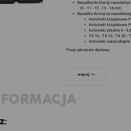
Nasadka do kluczy nasadowych 6,3
- 10 - 11 - 12 - 13 - 14 mm
Nasadka do klucza nasadowego
Końcówki krzyżakowe PH
Końcówki krzyżakowe PZ
Końcówki płaskie 4 - 5,
TX 10 - TX 15 - TX 20 - 
Końcówki sześciokątne ro
*Poza zakresem dostawy.
więcej
NFORMACJA
Z: