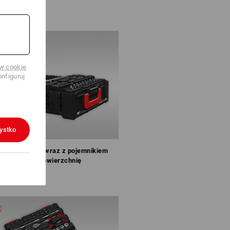
ów cookie
nfiguruj
ystko
krywa tworzy wraz z pojemnikiem
równą powierzchnię