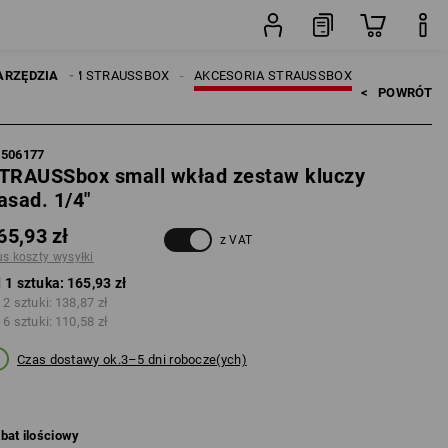
sztuka
E
ARZĘDZIA
SYSTEM STRAUSSBOX
AKCESORIA STRAUSSBOX
<   
POWRÓT
5506177
TRAUSSbox small wkład zestaw kluczy
asad. 1/4"
65,93 zł
z VAT
us koszty wysyłki
 1 sztuka:
165,93 zł
 2 sztuki:
138,87 zł
 6 sztuki:
110,58 zł
Czas dostawy ok.3–5 dni robocze(ych)
bat ilościowy