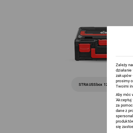
Zależy na
działanie
zakupów –
prosimy o
STRAUSSbox 125 small
Twoimi in
Aby móc w
'Akceptuj
za pomocą
dane z pr
spersonal
OSZC
produktów
się zasto