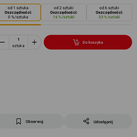
od 1 sztuka
od 2 sztuki
od 6 sztuki
Oszczędności:
Oszczędności:
Oszczędności:
0
%/
sztuka
16
%/
sztuki
33
%/
sztuki
Do koszyka
sztuka
Obserwuj
Udostępnij