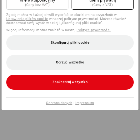
Klient korporacyjny
Klient prywatny
(Ceny bez VAT)
(Ceny z VAT)
Zgodę można w każdej chwili wycofać ze skutkiem na przyszłość w
Ustawienia plików cookie
w naszej polityce prywatności. Możesz również
dostosować swój wybór w sekcji „Skonfiguruj pliki cookie”.
Więcej informacji można znaleźć w naszej
Polityce prywatności
.
Skonfiguruj pliki cookie
Odrzuć wszystko
Zaakceptuj wszystko
Ochrona danych
|
Impressum