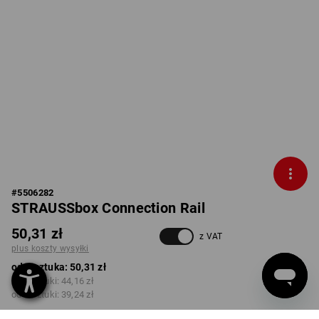
#
5506282
STRAUSSbox Connection Rail
50,31 zł
z VAT
plus koszty wysyłki
od 1 sztuka:
50,31 zł
od 2 sztuki:
44,16 zł
od 6 sztuki:
39,24 zł