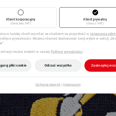
Klient korporacyjny
Klient prywatny
(Ceny bez VAT)
(Ceny z VAT)
na w każdej chwili wycofać ze skutkiem na przyszłość w
Ustawienia plik
polityce prywatności. Możesz również dostosować swój wybór w sekcji „Sko
ie”.
formacji można znaleźć w naszej
Polityce prywatności
.
guruj pliki cookie
Odrzuć wszystko
Zaakceptuj wsz
Ochrona danych
|
Impressum
d