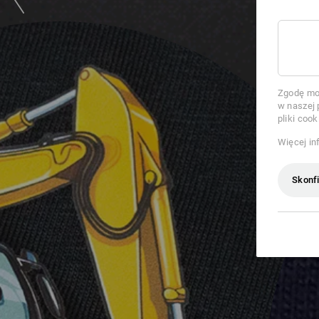
Zgodę moż
w naszej 
pliki cook
Więcej in
Skonfi