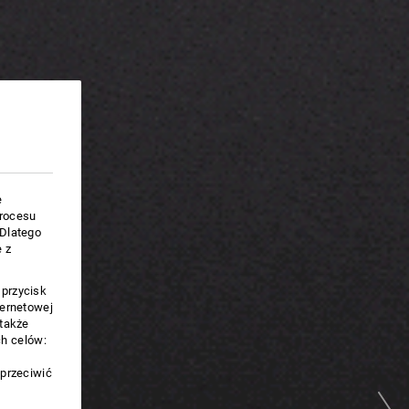
e
procesu
.Dlatego
 z
 przycisk
ternetowej
 także
h celów:
sprzeciwić