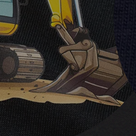
szybkie 
m
nieskom
m