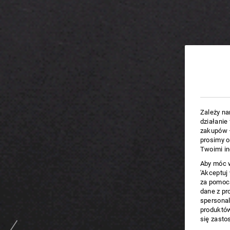
Zależy na
działanie
zakupów –
prosimy o
Twoimi in
Aby móc w
'Akceptuj
za pomocą
dane z pr
spersonal
produktów
się zasto