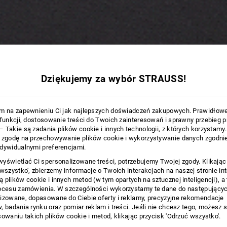
Dziękujemy za wybór STRAUSS!
m na zapewnieniu Ci jak najlepszych doświadczeń zakupowych. Prawidłow
 funkcji, dostosowanie treści do Twoich zainteresowań i sprawny przebieg 
 Takie są zadania plików cookie i innych technologii, z których korzystamy
 zgodę na przechowywanie plików cookie i wykorzystywanie danych zgodnie
dywidualnymi preferencjami.
yświetlać Ci spersonalizowane treści, potrzebujemy Twojej zgody. Klikając
 wszystko', zbierzemy informacje o Twoich interakcjach na naszej stronie in
 plików cookie i innych metod (w tym opartych na sztucznej inteligencji), a
ocesu zamówienia. W szczególności wykorzystamy te dane do następującyc
izowane, dopasowane do Ciebie oferty i reklamy, precyzyjne rekomendacje
, badania rynku oraz pomiar reklam i treści. Jeśli nie chcesz tego, możesz 
sowaniu takich plików cookie i metod, klikając przycisk 'Odrzuć wszystko'.