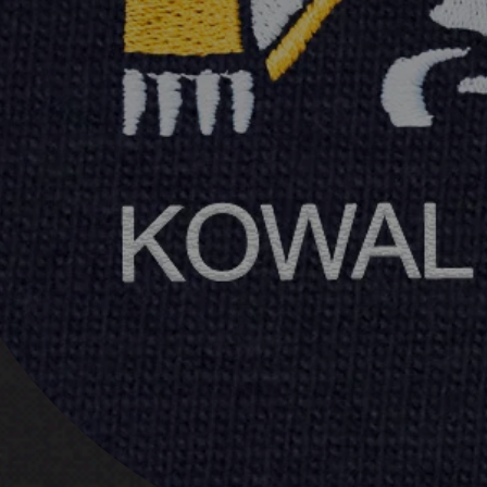
i
w
plikowane