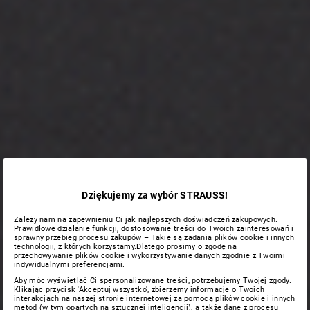
Dziękujemy za wybór STRAUSS!
Zależy nam na zapewnieniu Ci jak najlepszych doświadczeń zakupowych.
Prawidłowe działanie funkcji, dostosowanie treści do Twoich zainteresowań i
sprawny przebieg procesu zakupów – Takie są zadania plików cookie i innych
technologii, z których korzystamy.Dlatego prosimy o zgodę na
przechowywanie plików cookie i wykorzystywanie danych zgodnie z Twoimi
indywidualnymi preferencjami.
Aby móc wyświetlać Ci spersonalizowane treści, potrzebujemy Twojej zgody.
Klikając przycisk 'Akceptuj wszystko', zbierzemy informacje o Twoich
interakcjach na naszej stronie internetowej za pomocą plików cookie i innych
metod (w tym opartych na sztucznej inteligencji), a także dane z procesu