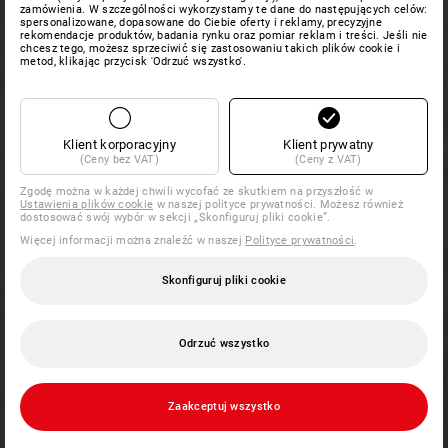
zamówienia. W szczególności wykorzystamy te dane do następujących celów:
spersonalizowane, dopasowane do Ciebie oferty i reklamy, precyzyjne
rekomendacje produktów, badania rynku oraz pomiar reklam i treści. Jeśli nie
chcesz tego, możesz sprzeciwić się zastosowaniu takich plików cookie i
metod, klikając przycisk 'Odrzuć wszystko'.
Klient korporacyjny
Klient prywatny
(Ceny bez VAT)
(Ceny z VAT)
Zgodę można w każdej chwili wycofać ze skutkiem na przyszłość w
Ustawienia plików cookie
w naszej polityce prywatności. Możesz również
dostosować swój wybór w sekcji „Skonfiguruj pliki cookie”.
Więcej informacji można znaleźć w naszej
Polityce prywatności
.
Skonfiguruj pliki cookie
Odrzuć wszystko
Zaakceptuj wszystko