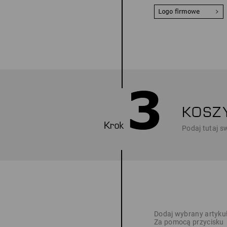
Podaj tutaj s
Dodaj wybrany artyku
Za pomocą przycisku