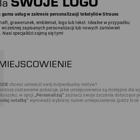
gama usług w zakresie personalizacji tekstyliów Strauss
haft, grawerunek, emblemat, logo lub tekst. Idealne w przypadku
wcześniej zapisanych personalizacji lub nowych zamówień
Nasi specjaliści zajmą się tym!
DZIE
chcesz umieścić swój indywidualny motyw?
niższe zestawienie pokazuje, jakie umiejscowienia są dostępne dla w
koszyku, w opcji
„Personalizuj”
zaznacz swoje życzenia dotyczące per
odaj notatkę”
wprowadź wybrany numer umiejscowienia (patrz krok 