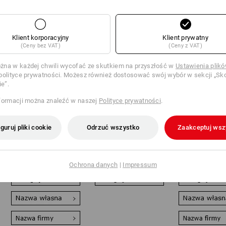
Klient korporacyjny
Klient prywatny
(Ceny bez VAT)
(Ceny z VAT)
na w każdej chwili wycofać ze skutkiem na przyszłość w
Ustawienia plik
polityce prywatności. Możesz również dostosować swój wybór w sekcji „Sko
ie”.
Wyjątkowa
Idealne w przypadku
Uniwersalna m
formacji można znaleźć w naszej
Polityce prywatności
.
elastyczność
polarów i odzieży
znakowania:
i możliwość
softshellowej: Twój
wytrzymały nad
wielokrotnego użytku:
motyw zostanie
foliowy do praw
guruj pliki cookie
Odrzuć wszystko
Zaakceptuj wsz
Twój motyw w formie
wygrawerowany za
wszystkich tek
wysokiej jakości
pomocą nowoczesnej
do 900 cm² – m
przymocowany do
techniki laserowej z
specjalne kolor
odzieży albo przypięty
efektem głębi.
i kształty.
praktycznym klipsem.
Ochrona danych
|
Impressum