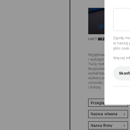
Zgodę moż
w naszej 
pliki cook
Wyjątkowo elegancka
Więcej in
i wytrzymała technika:
Twój motyw zostanie
bezpośrednio
Skonfi
wyhaftowany – do
wyboru są różne
czcionki, wzory haftów
i kolory.