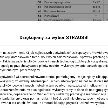
Dziękujemy za wybór STRAUSS!
m na zapewnieniu Ci jak najlepszych doświadczeń zakupowych. Prawidłow
 funkcji, dostosowanie treści do Twoich zainteresowań i sprawny przebieg 
 Takie są zadania plików cookie i innych technologii, z których korzystamy
 zgodę na przechowywanie plików cookie i wykorzystywanie danych zgodnie
dywidualnymi preferencjami.
dniej METODY dla konkretnego produktu i umiejscowienia ma decydujące z
yświetlać Ci spersonalizowane treści, potrzebujemy Twojej zgody. Klikając
 góry (krok 1) możesz zobaczyć, jakie metody znakowania i w jakich maksym
 wszystko', zbierzemy informacje o Twoich interakcjach na naszej stronie in
możliwe w wybranym przez Ciebie umiejscowieniu.
 plików cookie i innych metod (w tym opartych na sztucznej inteligencji), a
temat poszczególnych metod znakowania znajdziesz tutaj:
ocesu zamówienia. W szczególności wykorzystamy te dane do następującyc
izowane, dopasowane do Ciebie oferty i reklamy, precyzyjne rekomendacje
, badania rynku oraz pomiar reklam i treści. Jeśli nie chcesz tego, możesz 
sowaniu takich plików cookie i metod, klikając przycisk 'Odrzuć wszystko'.