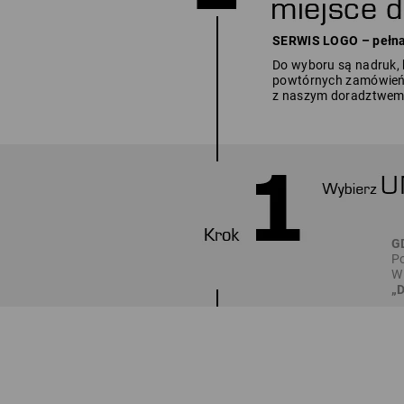
SERWIS LOGO – pełna 
Do wyboru są nadruk, 
powtórnych zamówień 
z naszym doradztwem. 
G
Po
W 
„D