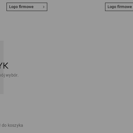
wój wybór.
ł do koszyka