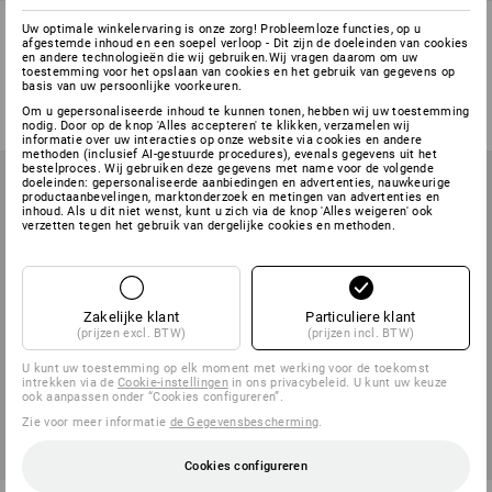
LED-staafzaklantaarn XPE
LED - zaklampen
Uw optimale winkelervaring is onze zorg! Probleemloze functies, op u
Unbreakable
afgestemde inhoud en een soepel verloop - Dit zijn de doeleinden van cookies
en andere technologieën die wij gebruiken.Wij vragen daarom om uw
toestemming voor het opslaan van cookies en het gebruik van gegevens op
1
variant
2
uitvoeringen
basis van uw persoonlijke voorkeuren.
v.a.
€ 19,24
v.a.
€ 9,56
Om u gepersonaliseerde inhoud te kunnen tonen, hebben wij uw toestemming
(incl. BTW) v.a. 10 stuks
(incl. BTW) v.a. 10 stuks
nodig. Door op de knop 'Alles accepteren' te klikken, verzamelen wij
informatie over uw interacties op onze website via cookies en andere
methoden (inclusief AI-gestuurde procedures), evenals gegevens uit het
bestelproces. Wij gebruiken deze gegevens met name voor de volgende
doeleinden: gepersonaliseerde aanbiedingen en advertenties, nauwkeurige
productaanbevelingen, marktonderzoek en metingen van advertenties en
inhoud. Als u dit niet wenst, kunt u zich via de knop 'Alles weigeren' ook
verzetten tegen het gebruik van dergelijke cookies en methoden.
Zakelijke klant
Particuliere klant
(prijzen excl. BTW)
(prijzen incl. BTW)
U kunt uw toestemming op elk moment met werking voor de toekomst
intrekken via de
Cookie-instellingen
in ons privacybeleid. U kunt uw keuze
ook aanpassen onder “Cookies configureren”.
Zie voor meer informatie
de Gegevensbescherming
.
Cookies configureren