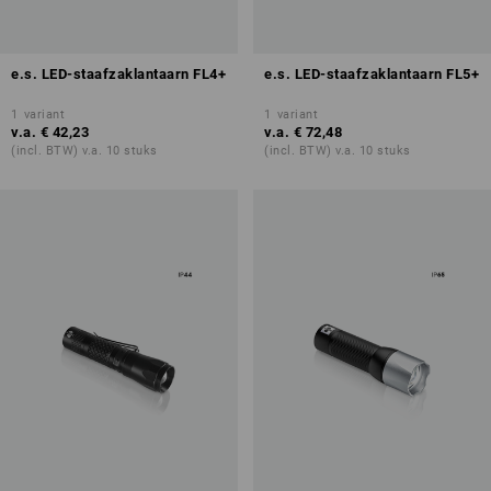
e.s. LED-staafzaklantaarn FL4+
e.s. LED-staafzaklantaarn FL5+
1
variant
1
variant
v.a.
€ 42,23
v.a.
€ 72,48
(incl. BTW) v.a. 10 stuks
(incl. BTW) v.a. 10 stuks