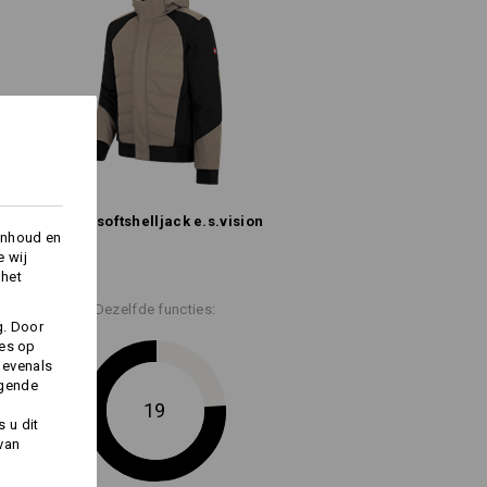
maat en volume verstelbare capuchon
g
 met klittenbandsluiting
de ritssluiting
ting
nt met elastische gebreide manchetten
oor elastisch tunnelkoord aan de binnenkant
a. 145 g/m²)
Winter­ softshell­jack e.s.​vision
inhoud en
e wij
 het
Niet bleken
Dezelfde functies:
g. Door
Koud strijken
ies op
 evenals
lgende
19
 u dit
 van