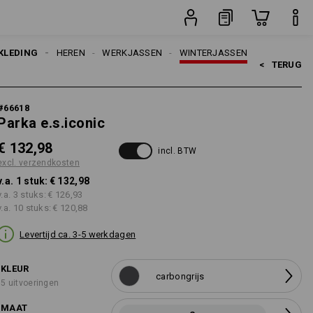
stuk
KLEDING
HEREN
WERKJASSEN
WINTERJASSEN
<   
TERUG
#
66618
Parka e.s.iconic
€ 132,98
incl. BTW
excl. verzendkosten
v.a. 1 stuk:
€ 132,98
v.a. 3 stuks:
€ 126,93
v.a. 10 stuks:
€ 120,88
Levertijd ca. 3-5 werkdagen
KLEUR
carbongrijs
5 uitvoeringen
MAAT