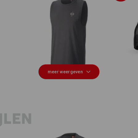
ks
Athletic shirt e.s.iconic
meer weergeven
JLEN