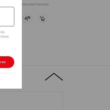
+8 andere functies
 de
Logoservice
ookies
eren