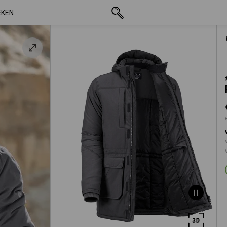
incl. BTW
€ 132,98
S
excl. verzendkosten