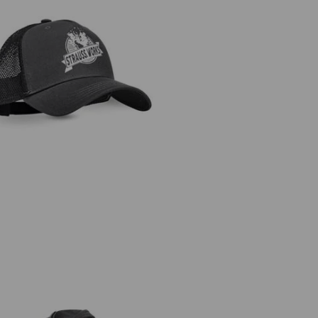
Cap e.s.iconic works