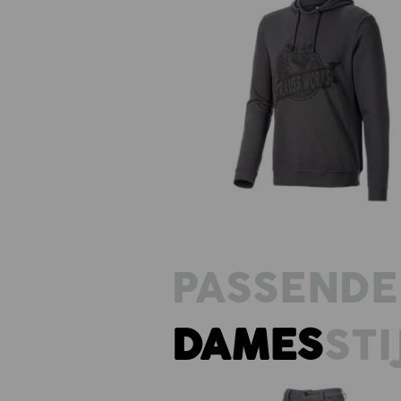
Hoody-Sweatshirt e.s.iconic wor
PASSENDE
DAMES
STI