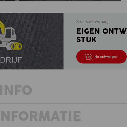
Snel & eenvoudig
EIGEN ONTW
STUK
Nu ontwerpen
INFO
INFORMATIE
REKENT AF MET DE KOU
Wintericoon treft iconische worker-l
Zelfs op bitterkoude winterdagen ge