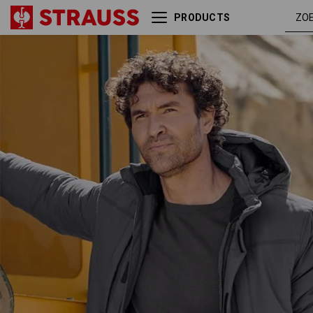
PRODUCTS
Parka e.s.iconic
carbongrijs