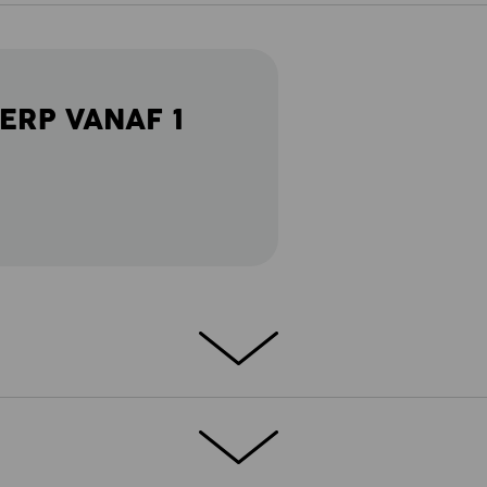
ERP VANAF 1
ook
ven echte werkers alles. Brandhout