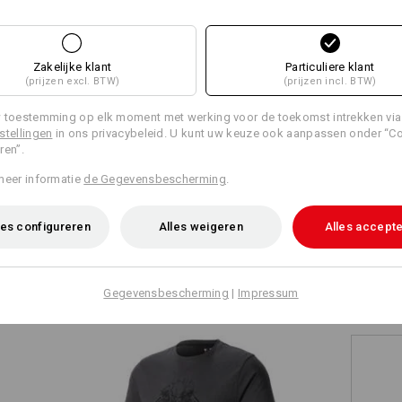
Thermolaag
+8 andere functies
+10 andere functies
Zakelijke klant
Particuliere klant
Personalisatie:
(prijzen excl. BTW)
(prijzen incl. BTW)
 toestemming op elk moment met werking voor de toekomst intrekken via
Zelf vormgeven
stellingen
in ons privacybeleid. U kunt uw keuze ook aanpassen onder “C
ren”.
Alle details vergelijken
meer informatie
de Gegevensbescherming
.
es configureren
Alles weigeren
Alles accept
TCH
S
Gegevensbescherming
|
Impressum
NT
tten
jl