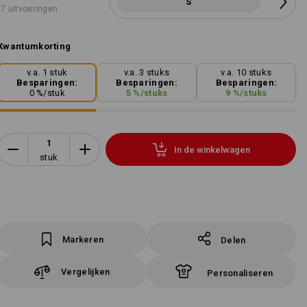
S
7 uitvoeringen
Kwantumkorting
v.a. 1 stuk
v.a. 3 stuks
v.a. 10 stuks
Besparingen:
Besparingen:
Besparingen:
0
%/
stuk
5
%/
stuks
9
%/
stuks
In de winkelwagen
stuk
Markeren
Delen
Vergelijken
Personaliseren