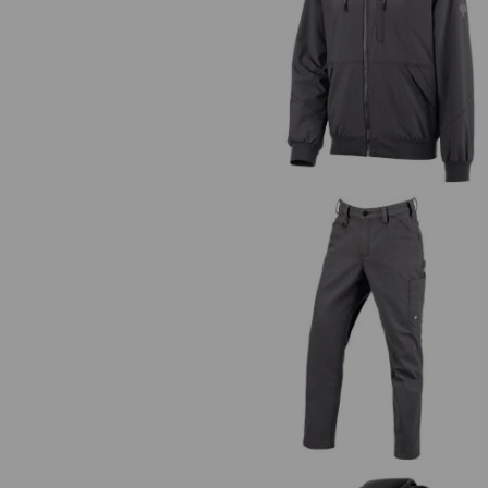
STRAUSS.WORKS!
Capuchonjack e.s.iconic
alle e.s.iconic producten
Werkbroek e.s.iconic