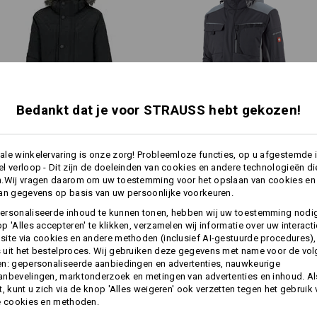
E
gewatteerde, afneembare, in 
aangenaam zachte fleecekraa
2 steekzakken en 2 klepzakken
REND
2 borstzakken met een met blin
binnenzak met klittenbandslui
mouwboorden aan de binnenka
in wijdte verstelbare taille d
r: typisch, eerlijk, krachtig - en
toffen treffen een hoog
Bedankt dat je voor STRAUSS hebt gekozen!
Materiaal:
1
udige designs gecombineerd
/
6
Bovenmateriaal
100
%
Polyamide
(c
rdachte features. Het resultaat
Voering
100
%
Polyester
Winter­parka e.s.​vision, heren
Softshell­jack e.s.​motion
 traditioneel en modern tegelijk
le winkelervaring is onze zorg! Probleemloze functies, op u afgestemde 
Vulling
100
%
Polyester
l verloop - Dit zijn de doeleinden van cookies en andere technologieën di
n.Wij vragen daarom om uw toestemming voor het opslaan van cookies en
Wasvoorschrift:
an gegevens op basis van uw persoonlijke voorkeuren.
Machinewas 40°C
Dezelfde functies:
Dezelfde functies:
ersonaliseerde inhoud te kunnen tonen, hebben wij uw toestemming nodi
Drogen in droger behoedzaam
p 'Alles accepteren' te klikken, verzamelen wij informatie over uw interact
ite via cookies en andere methoden (inclusief AI-gestuurde procedures),
Niet droog reinigen
uit het bestelproces. Wij gebruiken deze gegevens met name voor de vo
n: gepersonaliseerde aanbiedingen en advertenties, nauwkeurige
20
19
nbevelingen, marktonderzoek en metingen van advertenties en inhoud. Als
t, kunt u zich via de knop 'Alles weigeren' ook verzetten tegen het gebruik
meer
e cookies en methoden.