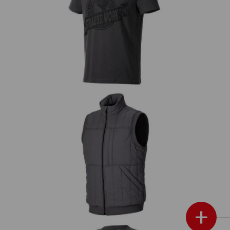
T-shirt e.s.iconic works
Bodywarmer e.s.iconic
+