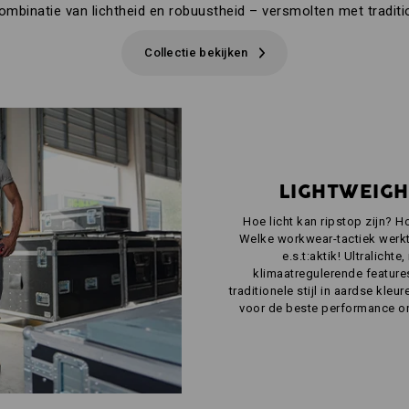
ombinatie van lichtheid en robuustheid – versmolten met traditi
Collectie bekijken
LIGHTWEIGH
Hoe licht kan ripstop zijn? H
Welke workwear-tactiek werkt
e.s.t:aktik! Ultralicht
klimaatregulerende featur
traditionele stijl in aardse kle
voor de beste performance o