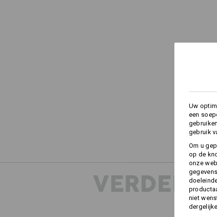
Uw optima
een soepe
gebruike
gebruik v
Om u gep
op de kno
onze webs
gegevens 
VERDERE 
doeleinde
productaa
niet wens
dergelijk