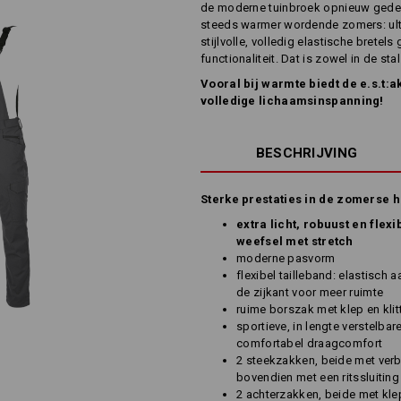
de moderne tuinbroek opnieuw gedef
steeds warmer wordende zomers: ultra
stijlvolle, volledig elastische brete
functionaliteit. Dat is zowel in de st
Vooral bij warmte biedt de e.s.t:a
volledige lichaamsinspanning!
BESCHRIJVING
Sterke prestaties in de zomerse hi
extra licht, robuust en flex
weefsel met stretch
moderne pasvorm
flexibel tailleband: elastisch 
de zijkant voor meer ruimte
ruime borszak met klep en kli
sportieve, in lengte verstelbar
comfortabel draagcomfort
2 steekzakken, beide met ver
bovendien met een ritssluiting
2 achterzakken, beide met klep