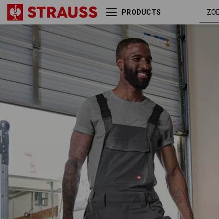
PRODUCTS
Tuinbroek e.s.t:aktik light
carbon
ripstop