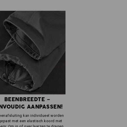
BEENBREEDTE –
NVOUDIG AANPASSEN!
enafsluiting kan individueel worden
epast met een elastisch koord met
ers: Om in of over laarzen te dragen,