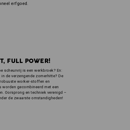
oneel erfgoed.
T, FULL POWER!
oe scheurvrij is een werkbroek? En:
 in de verzengende zomerhitte? De
e, robuuste worker-stoffen en
es worden gecombineerd met een
uren. Oorsprong en techniek verenigd –
nder de zwaarste omstandigheden!