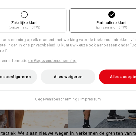
Zelf vormgeven
Zakelijke klant
Particuliere klant
(prijzen excl. BTW)
(prijzen incl. BTW)
 toestemming op elk moment met werking voor de toekomst intrekken via
stellingen
in ons privacybeleid. U kunt uw keuze ook aanpassen onder “C
ren”.
meer informatie
de Gegevensbescherming
.
es configureren
Alles weigeren
Alles accept
Gegevensbescherming
|
Impressum
tactiek: We slaan nieuwe wegen in, verkennen de grenzen van te