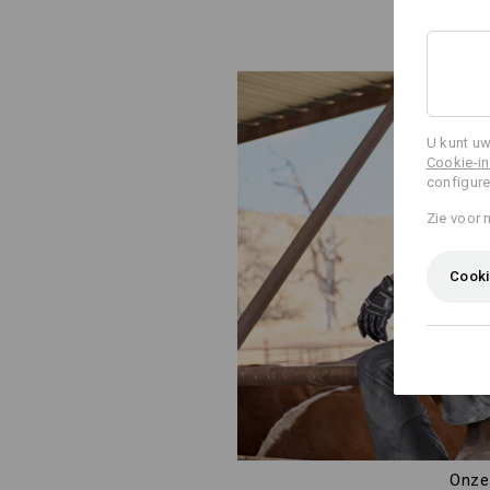
U kunt uw
Cookie-in
configure
Zie voor 
Cooki
Onze 