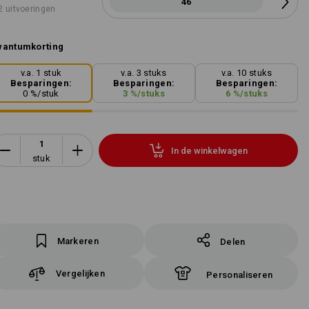
46
2 uitvoeringen
wantumkorting
v.a. 1 stuk
v.a. 3 stuks
v.a. 10 stuks
Besparingen:
Besparingen:
Besparingen:
0
%/
stuk
3
%/
stuks
6
%/
stuks
In de winkelwagen
stuk
Markeren
Delen
Vergelijken
Personaliseren