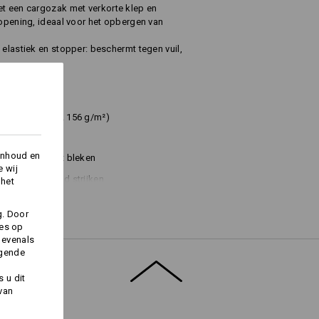
et een cargozak met verkorte klep en
kopening, ideaal voor het opbergen van
 elastiek en stopper: beschermt tegen vuil,
 extra naad
%
Elastaan
(ca. 156 g/m²)
inhoud en
Niet bleken
e wij
Koud strijken
 het
g. Door
ies op
 evenals
lgende
 u dit
 van