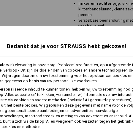
linker en rechter pijp:
elk m
klittenbandsluiting, kleine za
pennen
verstelbare beenafsluiting met
variabel in stijl
alle hoofdnaden versterkt met
Materiaal:
Bedankt dat je voor STRAUSS hebt gekozen!
Bovenmateriaal
96
%
Polyamide
/
4
Wasvoorschrift:
le winkelervaring is onze zorg! Probleemloze functies, op u afgestemde 
Machinewas 40°C
l verloop - Dit zijn de doeleinden van cookies en andere technologieën di
Drogen in droger behoedzaam
n.Wij vragen daarom om uw toestemming voor het opslaan van cookies en
an gegevens op basis van uw persoonlijke voorkeuren.
Niet droog reinigen
meer
ersonaliseerde inhoud te kunnen tonen, hebben wij uw toestemming nodi
p 'Alles accepteren' te klikken, verzamelen wij informatie over uw interact
ite via cookies en andere methoden (inclusief AI-gestuurde procedures),
uit het bestelproces. Wij gebruiken deze gegevens met name voor de vo
INFORMATIE
n: gepersonaliseerde aanbiedingen en advertenties, nauwkeurige
nbevelingen, marktonderzoek en metingen van advertenties en inhoud. Als
t, kunt u zich via de knop 'Alles weigeren' ook verzetten tegen het gebruik
Personalisatie:
e cookies en methoden.