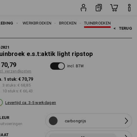
en
stuk
LEDING
HEREN
WERKBROEKEN
BROEKEN
TUINBROEKEN
<   
TERUG
62821
uinbroek e.s.t:aktik light ripstop
 70,79
incl. BTW
cl. verzendkosten
a. 1 stuk:
€ 70,79
a. 3 stuks:
€ 68,85
a. 10 stuks:
€ 66,43
Levertijd ca. 3-5 werkdagen
LEUR
carbongrijs
 uitvoeringen
AAT