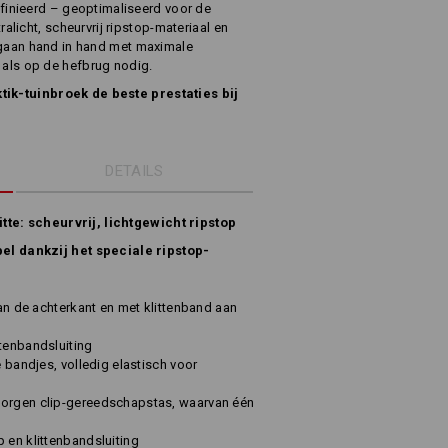
inieerd – geoptimaliseerd voor de
licht, scheurvrij ripstop-materiaal en
ls gaan hand in hand met maximale
al als op de hefbrug nodig.
ktik-tuinbroek de beste prestaties bij
DETAILS
tte: scheurvrij, lichtgewicht ripstop
ibel dankzij het speciale ripstop-
aan de achterkant en met klittenband aan
ttenbandsluiting
e bandjes, volledig elastisch voor
borgen clip-gereedschapstas, waarvan één
 en klittenbandsluiting