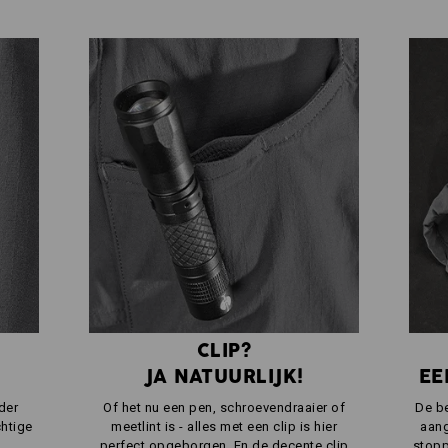
CLIP?
JA NATUURLIJK!
EE
der
Of het nu een pen, schroevendraaier of
De be
chtige
meetlint is - alles met een clip is hier
aang
perfect opgeborgen. En de decente clip
stopp