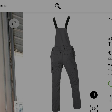
incl. BTW
€ 70,79
46
grijs
excl. verzendkost
K
#
T
€
ex
v.
v.
v.
K
3
M