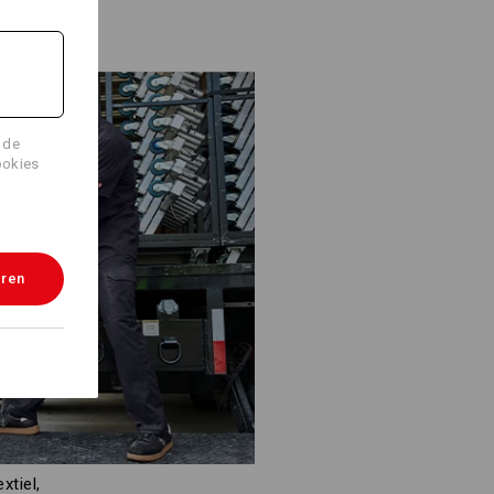
 de
ookies
eren
xtiel,