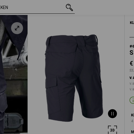
incl. BTW
€ 50,70
44
excl. verzendkoste
K
#
S
€
ex
v.
v.
v.
K
4
M