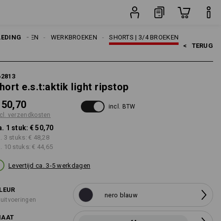
n
stuk
LEDING
HEREN
WERKBROEKEN
SHORTS | 3/4 BROEKEN
<   
TERUG
62813
hort e.s.t:aktik light ripstop
 50,70
incl. BTW
cl. verzendkosten
a. 1 stuk:
€ 50,70
a. 3 stuks:
€ 48,28
a. 10 stuks:
€ 44,65
Levertijd ca. 3-5 werkdagen
LEUR
nero blauw
 uitvoeringen
AAT