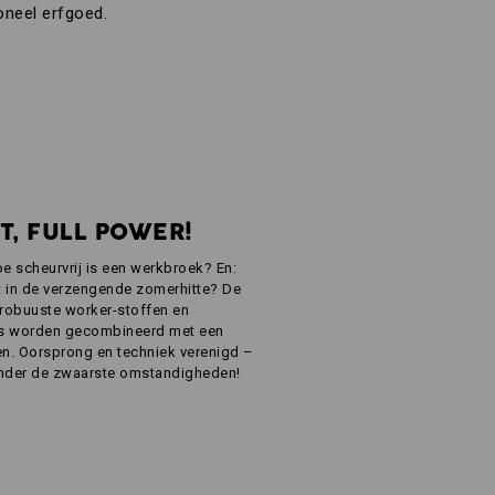
oneel erfgoed.
T, FULL POWER!
oe scheurvrij is een werkbroek? En:
 in de verzengende zomerhitte? De
e, robuuste worker-stoffen en
es worden gecombineerd met een
uren. Oorsprong en techniek verenigd –
nder de zwaarste omstandigheden!