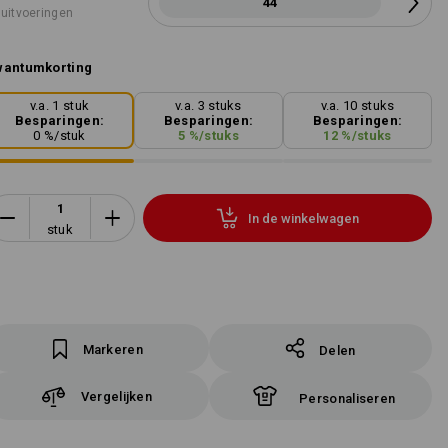
44
 uitvoeringen
wantumkorting
v.a. 1 stuk
v.a. 3 stuks
v.a. 10 stuks
Besparingen:
Besparingen:
Besparingen:
0
%/
stuk
5
%/
stuks
12
%/
stuks
In de winkelwagen
stuk
Markeren
Delen
Vergelijken
Personaliseren