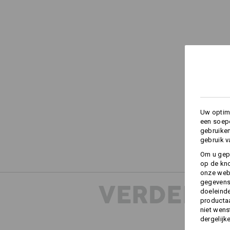
Uw optima
een soepe
gebruike
gebruik v
Om u gep
op de kno
onze webs
gegevens 
VERDERE 
doeleinde
productaa
niet wens
dergelijk