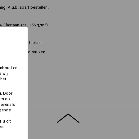
g. A.u.b. apart bestellen.
%
Elastaan
(ca. 156 g/m²)
Niet bleken
Koud strijken
inhoud en
e wij
 het
g. Door
ies op
 evenals
lgende
Logoservice
 u dit
 van