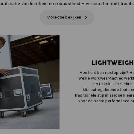
ombinatie van lichtheid en robuustheid – versmolten met traditi
Collectie bekijken
LIGHTWEIGH
Hoe licht kan ripstop zijn? H
Welke workwear-tactiek werkt
e.s.t:aktik! Ultralicht
klimaatregulerende featur
traditionele stijl in aardse kle
voor de beste performance o