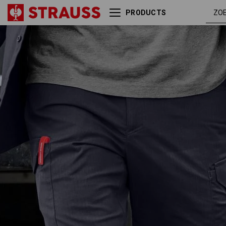
PRODUCTS
nero
Short e.s.t:aktik light ripstop
blauw