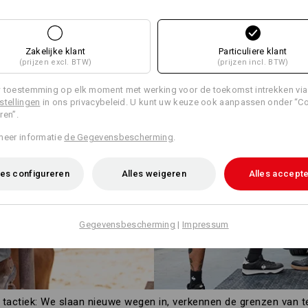
Zakelijke klant
Particuliere klant
(prijzen excl. BTW)
(prijzen incl. BTW)
 toestemming op elk moment met werking voor de toekomst intrekken via
stellingen
in ons privacybeleid. U kunt uw keuze ook aanpassen onder “C
ren”.
meer informatie
de Gegevensbescherming
.
es configureren
Alles weigeren
Alles accept
Gegevensbescherming
|
Impressum
tactiek: We slaan nieuwe wegen in, verkennen de grenzen van te