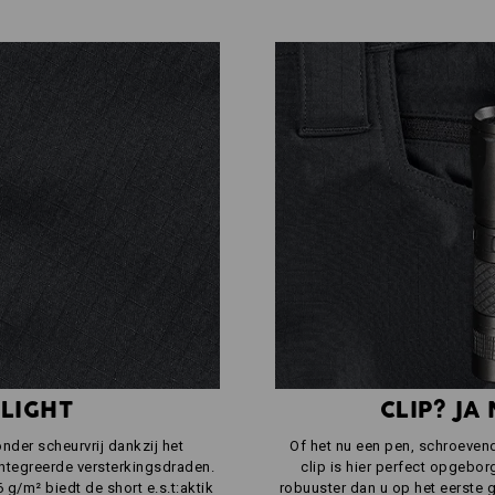
 LIGHT
CLIP? JA
onder scheurvrij dankzij het
Of het nu een pen, schroevendr
ntegreerde versterkingsdraden.
clip is hier perfect opgebor
g/m² biedt de short e.s.t:aktik
robuuster dan u op het eerste 