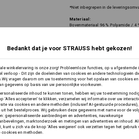
*Niet inbegrepen in de leveringsomvan
Materiaal:
Bovenmateriaal
96
%
Polyamide
/
4
Wasvoorschrift:
Machinewas 40°C
Bedankt dat je voor STRAUSS hebt gekozen!
Drogen in droger behoedzaam
Niet droog reinigen
le winkelervaring is onze zorg! Probleemloze functies, op u afgestemde 
l verloop - Dit zijn de doeleinden van cookies en andere technologieën di
n.Wij vragen daarom om uw toestemming voor het opslaan van cookies en
an gegevens op basis van uw persoonlijke voorkeuren.
meer
ersonaliseerde inhoud te kunnen tonen, hebben wij uw toestemming nodi
p 'Alles accepteren' te klikken, verzamelen wij informatie over uw interact
Personalisatie:
ite via cookies en andere methoden (inclusief AI-gestuurde procedures),
uit het bestelproces. Wij gebruiken deze gegevens met name voor de vo
INFORMATIE
n: gepersonaliseerde aanbiedingen en advertenties, nauwkeurige
Zelf vormgeven
nbevelingen, marktonderzoek en metingen van advertenties en inhoud. Als
t, kunt u zich via de knop 'Alles weigeren' ook verzetten tegen het gebruik
e cookies en methoden.