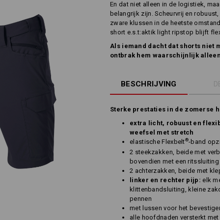
En dat niet alleen in de logistiek, maa
belangrijk zijn. Scheurvrij en robuust
zware klussen in de heetste omstand
short e.s.t:aktik light ripstop blijft f
Als iemand dacht dat shorts niet
ontbrak hem waarschijnlijk alleen 
BESCHRIJVING
D
Sterke prestaties in de zomerse hi
extra licht, robuust en flex
weefsel met stretch
®
elastische Flexbelt
-band opzi
2 steekzakken, beide met ver
bovendien met een ritssluiting
2 achterzakken, beide met klep
linker en rechter pijp:
elk m
klittenbandsluiting, kleine za
pennen
met lussen voor het bevestig
alle hoofdnaden versterkt met