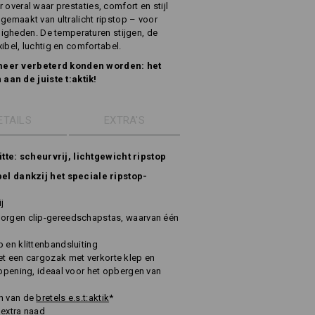
r overal waar prestaties, comfort en stijl
, gemaakt van ultralicht ripstop – voor
igheden. De temperaturen stijgen, de
lexibel, luchtig en comfortabel.
 meer verbeterd konden worden: het
aan de juiste t:aktik!
ETAILS
EXTRA'S
tte: scheurvrij, lichtgewicht ripstop
ibel dankzij het speciale ripstop-
j
borgen clip-gereedschapstas, waarvan één
 en klittenbandsluiting
et een cargozak met verkorte klep en
kopening, ideaal voor het opbergen van
en van de
bretels e.s.t:aktik
*
 extra naad