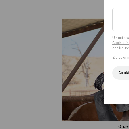
U kunt uw
Cookie-in
configure
Zie voor 
Cooki
Onze 