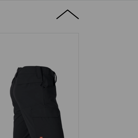
gen. En de decente clip tool-tas is
gezicht zou denken: Binnen zorgt een
een goede grip. Klein detail slim
tworpen.
Short e.s.t:aktik light ripstop