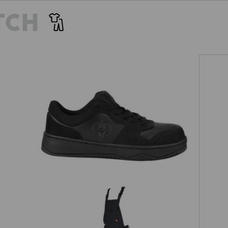
ntegreerde versterkingsdraden.
clip is hier perfect opgebor
TCH
g/m² biedt de short e.s.t:aktik
robuuster dan u op het eerste 
heid ook een luchtig en licht
stevige versteviging voor 
eel warm is. Onze tactiek tegen
on
ess!
S1 Halfhoge veiligheidsschoen e.s.
op
Eindhoven low