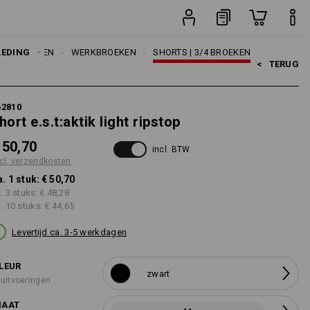
stuk
LEDING
HEREN
WERKBROEKEN
SHORTS | 3/4 BROEKEN
<   
TERUG
62810
hort e.s.t:aktik light ripstop
 50,70
incl. BTW
cl. verzendkosten
a. 1 stuk:
€ 50,70
a. 3 stuks:
€ 48,28
a. 10 stuks:
€ 44,65
Levertijd ca. 3-5 werkdagen
LEUR
zwart
 uitvoeringen
AAT