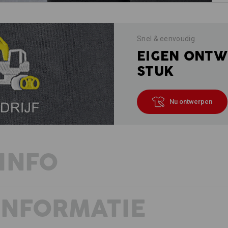
Snel & eenvoudig
EIGEN ONTW
STUK
Nu ontwerpen
INFO
INFORMATIE
SHORT MET TACTISCH VOORDEEL
Ultralicht ripstop – ideaal voor war
Sterk als het er heet aan toe gaat – c