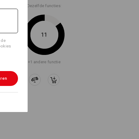
Dezelfde functies:
11
 de
ookies
+1 andere functie
eren
 NATUURLIJK!
aaier of meetlint is - alles met een