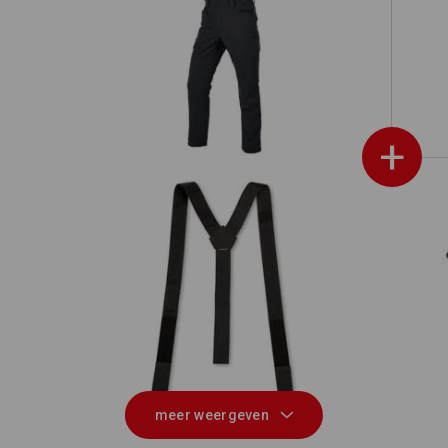
ouw
Tuinbroek e.s.t:aktik light ripstop
+
ouw
Bretels e.s.t:aktik
meer weergeven