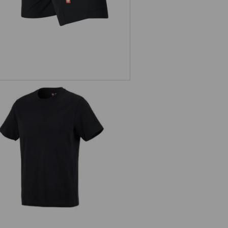
e.s. T-Shirt cotton