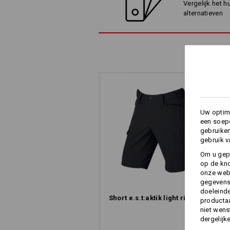
Vergelijk het h
Onze 
alternatieven
de perfecte c
Uw optima
een soepe
gebruike
gebruik v
Om u gep
op de kno
onze webs
gegevens 
doeleinde
Short e.s.​t:aktik light ripstop
productaa
niet wens
dergelijk