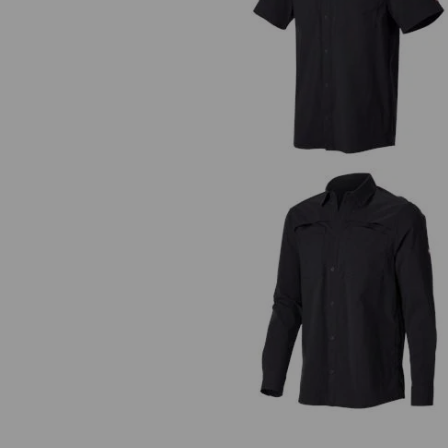
Werkhemden e.s.t:aktik, korte m
Werkhemden e.s.t:aktik, lange m