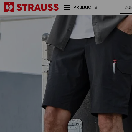
PRODUCTS
Short e.s.t:aktik light ripstop
zwart