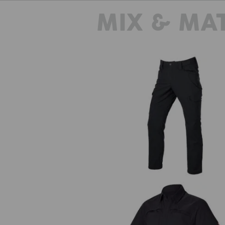
schaakbordachtige weefsel met geï
MIX & MA
Met een stofgewicht van slechts 156 
light ripstop ondanks zijn robuust
draaggevoel. Perfect voor als het h
hittestr
Werkbroek e.s.t:aktik light ripst