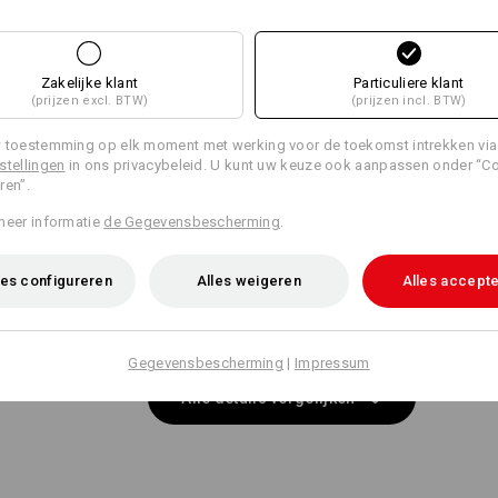
Dezelfde functies:
Dezelfde functies:
Zakelijke klant
Particuliere klant
(prijzen excl. BTW)
(prijzen incl. BTW)
11
11
 toestemming op elk moment met werking voor de toekomst intrekken via
stellingen
in ons privacybeleid. U kunt uw keuze ook aanpassen onder “C
ren”.
meer informatie
de Gegevensbescherming
.
+9 andere functies
+8 andere functies
es configureren
Alles weigeren
Alles accept
Gegevensbescherming
|
Impressum
Alle details vergelijken
 LIGHT
CLIP? JA
onder scheurvrij dankzij het
Of het nu een pen, schroevendr