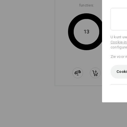
functies:
13
U kunt uw
Cookie-in
configure
Zie voor 
Cooki
RIPSTOP
Ook ons lichtste ripstop is bijz