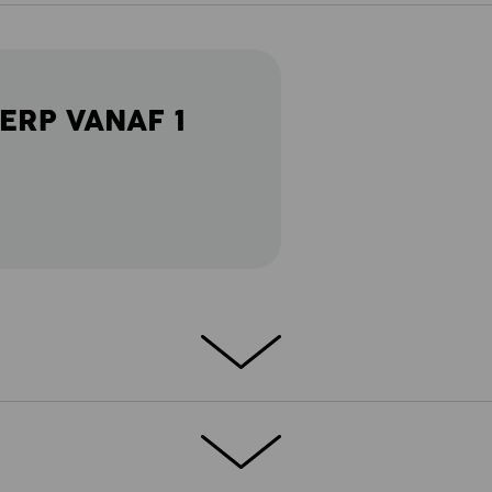
ERP VANAF 1
me dagen
ool in elke situatie: deze shorts presteren!