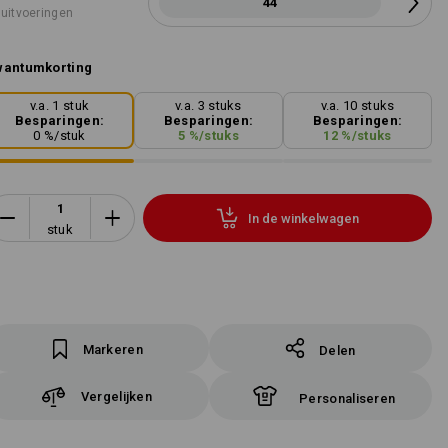
44
 uitvoeringen
wantumkorting
v.a. 1 stuk
v.a. 3 stuks
v.a. 10 stuks
Besparingen:
Besparingen:
Besparingen:
0
%/
stuk
5
%/
stuks
12
%/
stuks
In de winkelwagen
stuk
Markeren
Delen
Vergelijken
Personaliseren