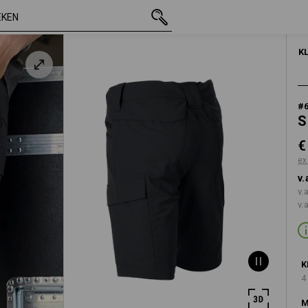
incl. BTW
€ 50,70
44
excl. verzendkosten
K
#
S
€
ex
v.
v.
v.
K
4
M