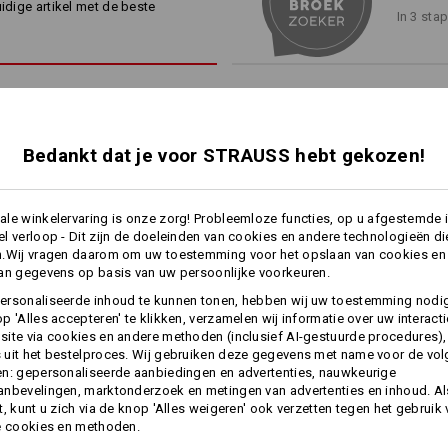
uidige artikel met de beste
In 3 sta
tactiek: We slaan nieuwe wegen in, verkennen de grenzen van te
*Niet inbegrepen in de leveringsomvan
ombinatie van lichtheid en robuustheid – versmolten met traditi
Materiaal:
Bovenmateriaal
96
%
Polyamide
/
4
Collectie bekijken
Wasvoorschrift:
Machinewas 40°C
Bedankt dat je voor STRAUSS hebt gekozen!
Drogen in droger behoedzaam
Niet droog reinigen
le winkelervaring is onze zorg! Probleemloze functies, op u afgestemde 
LIGHTWEIGH
l verloop - Dit zijn de doeleinden van cookies en andere technologieën di
n.Wij vragen daarom om uw toestemming voor het opslaan van cookies en
an gegevens op basis van uw persoonlijke voorkeuren.
Hoe licht kan ripstop zijn? H
Welke workwear-tactiek werkt
meer
ersonaliseerde inhoud te kunnen tonen, hebben wij uw toestemming nodi
e.s.t:aktik! Ultralicht
p 'Alles accepteren' te klikken, verzamelen wij informatie over uw interact
Personalisatie:
klimaatregulerende featur
ite via cookies en andere methoden (inclusief AI-gestuurde procedures),
traditionele stijl in aardse kle
uit het bestelproces. Wij gebruiken deze gegevens met name voor de vo
voor de beste performance o
n: gepersonaliseerde aanbiedingen en advertenties, nauwkeurige
Zelf vormgeven
Functioneel short e.s.​
Functioneel short e.s.​
nbevelingen, marktonderzoek en metingen van advertenties en inhoud. Als
dynashield
dynashield solid
t, kunt u zich via de knop 'Alles weigeren' ook verzetten tegen het gebruik
e cookies en methoden.