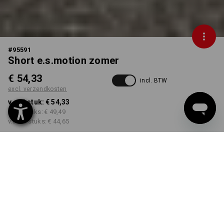
#
95591
Short e.s.motion zomer
€ 54,33
incl. BTW
excl. verzendkosten
v.a. 1 stuk:
€ 54,33
v.a. 3 stuks:
€ 49,49
v.a. 10 stuks:
€ 44,65
Levertijd ca. 3-5 werkdagen
KLEUR
MAAT
44
kiezen
kiezen
teer / grafiet / cement