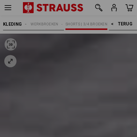
TERUG    >
KLEDING
HEREN
WERKBROEKEN
SHORTS | 3/4 BROEKEN