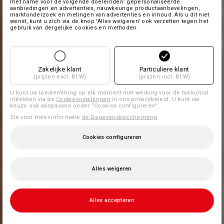
met name voor de volgende doeleinden: gepersonaliseerde
aanbiedingen en advertenties, nauwkeurige productaanbevelingen,
marktonderzoek en metingen van advertenties en inhoud. Als u dit niet
wenst, kunt u zich via de knop 'Alles weigeren' ook verzetten tegen het
gebruik van dergelijke cookies en methoden.
Zakelijke klant
Particuliere klant
(prijzen excl. BTW)
(prijzen incl. BTW)
U kunt uw toestemming op elk moment met werking voor de toekomst
intrekken via de
Cookie-instellingen
in ons privacybeleid. U kunt uw
keuze ook aanpassen onder “Cookies configureren”.
Zie voor meer informatie
de Gegevensbescherming
.
Cookies configureren
Alles weigeren
Alles accepteren